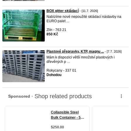
BOX gitter skládací
- [11.7. 2026]
Nabízíme nové nepoužité skládací nástavby na
EURO palet ...
Zlín - 763 21
850 Kč
Plastové přepravky, KTP, magnu ...
- [7.7. 2026]
Mám k dispozici větší množství plastových i
dřevěných p ...
Rokycany - 337 01
Dohodou