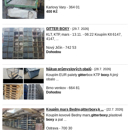
Karlovy Vary - 364 01
400 Kč
GITTER BOXY
- [29.7. 2026]
KLT, KTP, mars - 13.11. - 06:22 Koupím Klt 6147,
4147, ...
Nový Jičín - 742 53
Dohodou
Nákup průmyslových obalů
- [28.7. 2026]
Koupím EUR palety
gitter
box KTP
boxy
A jiný
obalo ...
Brno venkov - 664 81
Dohodou
Koupím mars Bedny,gitterboxy,k ...
- [22.7. 2026]
Koupím kovové Bedny mars,
gitter
boxy
,plastové
boxy
a pal ...
Ostrava - 700 30