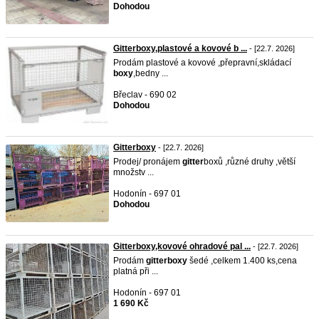
Dohodou
Gitterboxy,plastové a kovové b ...
- [22.7. 2026]
Prodám plastové a kovové ,přepravní,skládací
boxy
,bedny ...
Břeclav - 690 02
Dohodou
Gitterboxy
- [22.7. 2026]
Prodej/ pronájem
gitter
boxů ,různé druhy ,větší
množstv ...
Hodonín - 697 01
Dohodou
Gitterboxy,kovové ohradové pal ...
- [22.7. 2026]
Prodám
gitter
boxy
šedé ,celkem 1.400 ks,cena
platná při ...
Hodonín - 697 01
1 690 Kč