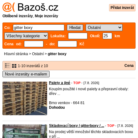
Přidat inzerát
Oblíbené inzeráty
,
Moje inzeráty
Co:
Lokalita:
Okolí:
km
Cena od:
- do:
Kč
Hlavní stránka
>
Ostatní
>
gitter boxy
Cena
1-10 inzerátů z 10
Nové inzeráty e-mailem
Palety a jiné
-
TOP
- [7.8. 2026]
Koupím použité i nové palety a přepravní obaly:
dřev ...
Brno venkov - 664 81
Dohodou
Skladovací boxy / gitterboxy / ...
-
TOP
- [7.8. 2026]
Na prodej větší množství těchto skladovacích boxu
v pří ...