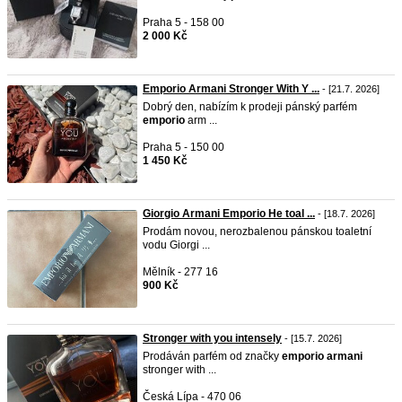
Praha 5 - 158 00
2 000 Kč
Emporio Armani Stronger With Y ...
- [21.7. 2026]
Dobrý den, nabízím k prodeji pánský parfém
emporio
arm ...
Praha 5 - 150 00
1 450 Kč
Giorgio Armani Emporio He toal ...
- [18.7. 2026]
Prodám novou, nerozbalenou pánskou toaletní
vodu Giorgi ...
Mělník - 277 16
900 Kč
Stronger with you intensely
- [15.7. 2026]
Prodáván parfém od značky
emporio
armani
stronger with ...
Česká Lípa - 470 06