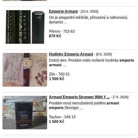
Emporio Armani
- [10.6. 2026]
On je elegantní měšťák, přirozený a rafinovaný,
dynamic ...
Přerov - 753 63
870 Kč
Hodinky Emporio Armani
- [8.6. 2026]
Dobrý den. Prodám málo nošené hodinky
emporio
armani
. ...
Zlín - 760 01
1 500 Kč
Armani Emporio Stronger With Y ...
- [7.6. 2026]
Prodám nový nerozbalený parfém
armani
emporio
Stronger ...
Tachov - 348 15
1 500 Kč