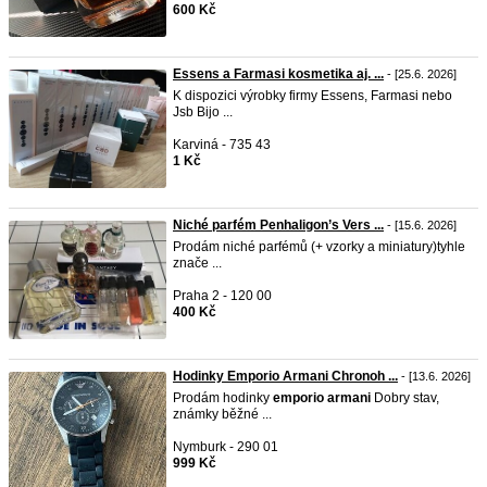
600 Kč
Essens a Farmasi kosmetika aj. ...
- [25.6. 2026]
K dispozici výrobky firmy Essens, Farmasi nebo
Jsb Bijo ...
Karviná - 735 43
1 Kč
Niché parfém Penhaligon’s Vers ...
- [15.6. 2026]
Prodám niché parfémů (+ vzorky a miniatury)tyhle
znače ...
Praha 2 - 120 00
400 Kč
Hodinky Emporio Armani Chronoh ...
- [13.6. 2026]
Prodám hodinky
emporio
armani
Dobry stav,
známky běžné ...
Nymburk - 290 01
999 Kč