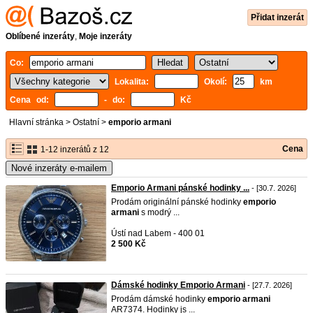
Přidat inzerát
Oblíbené inzeráty
,
Moje inzeráty
Co:
Lokalita:
Okolí:
km
Cena od:
- do:
Kč
Hlavní stránka
>
Ostatní
>
emporio armani
Cena
1-12 inzerátů z 12
Nové inzeráty e-mailem
Emporio Armani pánské hodinky ...
- [30.7. 2026]
Prodám originální pánské hodinky
emporio
armani
s modrý ...
Ústí nad Labem - 400 01
2 500 Kč
Dámské hodinky Emporio Armani
- [27.7. 2026]
Prodám dámské hodinky
emporio
armani
AR7374. Hodinky js ...