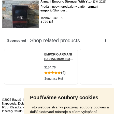
Armani Emporio Stronger With Y ...
- [7.6. 2026]
Prodám nový nerozbalený parfém
armani
emporio
Stronger ...
Tachov - 348 15
1 700 Kč
Používáme soubory cookies
©2026 Bazoš -
Inzerce, Bazar
Nápověda
,
Dotazy
,
Hodnocení
,
Kontakt
,
Reklama
,
Podmínky
,
Ochrana údajů
,
Tyto webové stránky používají soubory cookies a
RSS
,
Inzeráty Ostatní celkem:
150100
, za 24 hodin:
3372
další sledovací nástroje s cílem vylepšení