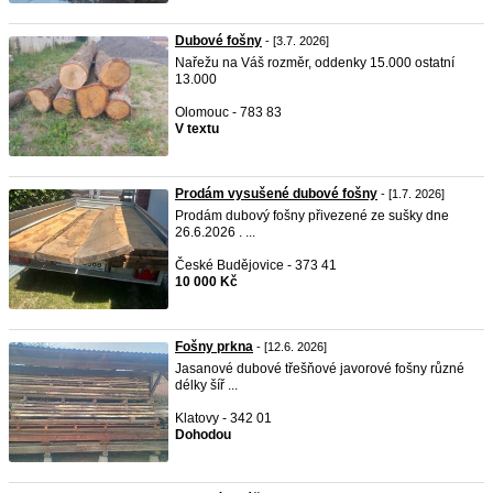
Dubové fošny
- [3.7. 2026]
Nařežu na Váš rozměr, oddenky 15.000 ostatní
13.000
Olomouc - 783 83
V textu
Prodám vysušené dubové fošny
- [1.7. 2026]
Prodám dubový fošny přivezené ze sušky dne
26.6.2026 . ...
České Budějovice - 373 41
10 000 Kč
Fošny prkna
- [12.6. 2026]
Jasanové dubové třešňové javorové fošny různé
délky šíř ...
Klatovy - 342 01
Dohodou