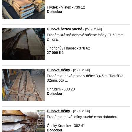
Frýdek - Místek - 739 12
Dohodou
Dubové řezivo suché
- [27.7. 2026]
Prodám krásné dobové sušené fošny. Tl. 50 mm
Dl. cca ...
Jindřichův Hradec - 378 62
27 000 Kč
Dubové fošny
- [26.7. 2026]
Prodám dubové prkna v délce 3,4,5 m. Tloušťka
32mm, cca ...
Chrudim - 538 23
Dohodou
Dubové fošny
- [25.7. 2026]
Prodám dubové fošny, suché cena dohodou
Český Krumlov - 382 41
Dohodou