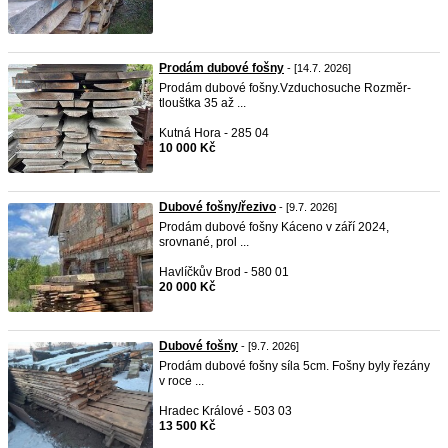
Prodám dubové fošny
- [14.7. 2026]
Prodám dubové fošny.Vzduchosuche Rozměr-
tlouštka 35 až ...
Kutná Hora - 285 04
10 000 Kč
Dubové fošny/řezivo
- [9.7. 2026]
Prodám dubové fošny Káceno v září 2024,
srovnané, prol ...
Havlíčkův Brod - 580 01
20 000 Kč
Dubové fošny
- [9.7. 2026]
Prodám dubové fošny síla 5cm. Fošny byly řezány
v roce ...
Hradec Králové - 503 03
13 500 Kč