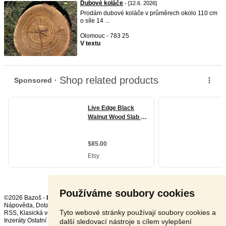
Dubové koláče
- [12.6. 2026]
Prodám dubové koláče v průměrech okolo 110 cm
o síle 14 ...
Olomouc - 783 25
V textu
Používáme soubory cookies
©2026 Bazoš -
Inzerce, Bazar
Nápověda
,
Dotazy
,
Hodnocení
,
Kontakt
,
Reklama
,
Podmínky
,
Ochrana údajů
,
Tyto webové stránky používají soubory cookies a
RSS
,
Inzeráty Ostatní celkem:
149300
, za 24 hodin:
3436
další sledovací nástroje s cílem vylepšení