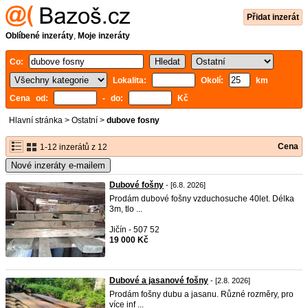
Přidat inzerát
Oblíbené inzeráty
,
Moje inzeráty
Co:
Lokalita:
Okolí:
km
Cena od:
- do:
Kč
Hlavní stránka
>
Ostatní
>
dubove fosny
Cena
1-12 inzerátů z 12
Nové inzeráty e-mailem
Dubové fošny
- [6.8. 2026]
Prodám dubové fošny vzduchosuche 40let. Délka
3m, tlo ...
Jičín - 507 52
19 000 Kč
Dubové a jasanové fošny
- [2.8. 2026]
Prodám fošny dubu a jasanu. Různé rozměry, pro
více inf ...