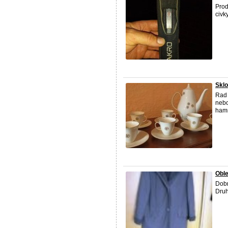
Prod
civk
Sklo
Rad 
nebo
hamm
Oble
Dobr
Druh