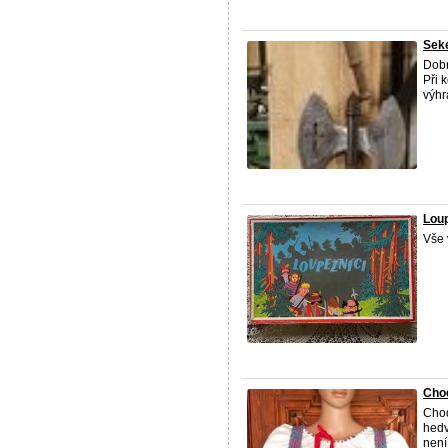
Sek
Dobr
Při 
výhr
Loup
Vše 
Chod
Chod
hedv
není