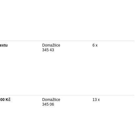
textu
Domažlice
6 x
345 43
000 Kč
Domažlice
13 x
345 06