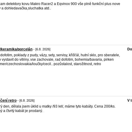
am detektory kovu Makro Racer2 a Eqvinox 900 vše plně funkční plus nove
y a dohledavačka,sluchatka atd..
/keramika/porcelán
Do
- [6.8. 2026]
dofotim, poklady z pudy, vázy, sety, servisy, křišťál, hutní sklo, pro sberatele,
 vystavit do vitriny..vse zachovale, rad dofotim, bohemia/bavaria, pirken
er/czechoslovakia/loučky/cecil.. pozůstalost, starožitnost, retro
čení retro
V 
- [6.8. 2026]
ý den, dělala jsem úklid u matky /93 let/, máme tyto kabáty. Cena 200/ks.
ý a čtvrtý kabát je prodaný.