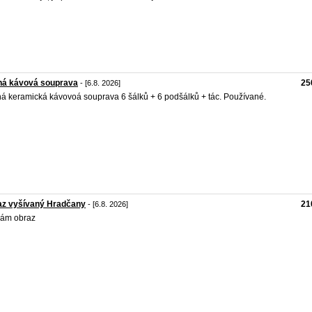
ná kávová souprava
25
- [6.8. 2026]
á keramická kávovoá souprava 6 šálků + 6 podšálků + tác. Používané.
az vyšívaný Hradčany
21
- [6.8. 2026]
dám obraz