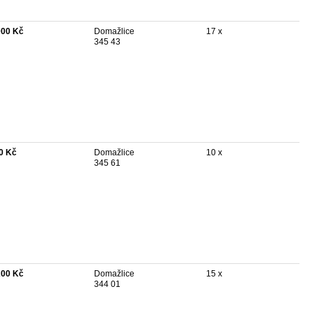
000 Kč
Domažlice
17 x
345 43
0 Kč
Domažlice
10 x
345 61
200 Kč
Domažlice
15 x
344 01