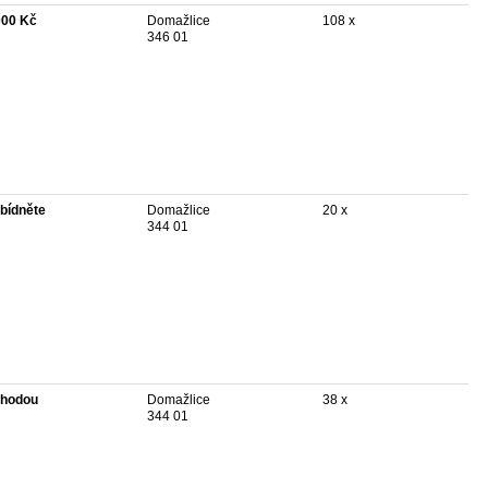
000 Kč
Domažlice
108 x
346 01
bídněte
Domažlice
20 x
344 01
hodou
Domažlice
38 x
344 01