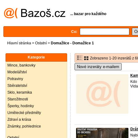
... bazar pro každého
Co:
Hlavní stránka
>
Ostatní
>
Domažlice - Domažlice 1
Kategorie
Zobrazeno 1-20 inzerátů z 6
Mince, bankovky
Nové inzeráty e-mailem
Modelářství
Kama.
Potraviny
Kdo 
Sběratelství
Vida
Sklo, keramika
Starožitnosti
Šperky, hodinky
Umělecké předměty
Zdraví a krása
Známky, pohlednice
Drát
Nabí
Ostatní