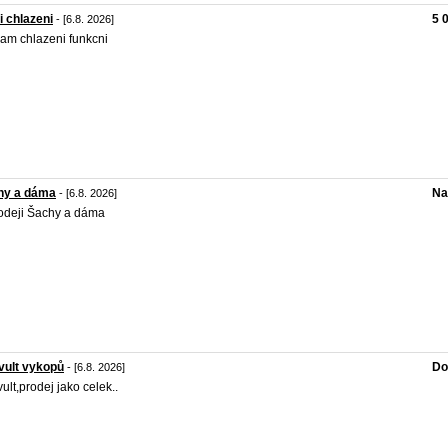
i chlazeni
5 
- [6.8. 2026]
am chlazeni funkcni
hy a dáma
Na
- [6.8. 2026]
odeji Šachy a dáma
vult vykopů
Do
- [6.8. 2026]
ult,prodej jako celek..