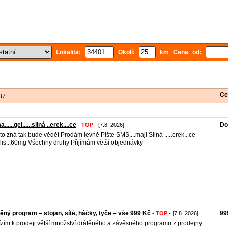
Lokalita:
Okolí:
km Cena od:
Ce
87
.....gel......silná ..erek....ce
Do
-
TOP
- [7.8. 2026]
to zná tak bude vědět Prodám levně Pište SMS....majl Silná .....erek...ce
lis...60mg Všechny druhy Přijímám větší objednávky
ěný program – stojan, sítě, háčky, tyče – vše 999 Kč
99
-
TOP
- [7.8. 2026]
zím k prodeji větší množství drátěného a závěsného programu z prodejny.