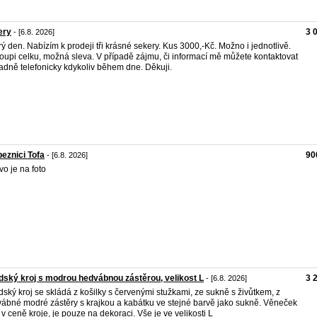
ery
3 
- [6.8. 2026]
ý den. Nabízím k prodeji tři krásné sekery. Kus 3000,-Kč. Možno i jednotlivě.
koupi celku, možná sleva. V případě zájmu, či informací mě můžete kontaktovat
adně telefonicky kdykoliv během dne. Děkuji.
eznici Tofa
90
- [6.8. 2026]
vo je na foto
ský kroj s modrou hedvábnou zástěrou, velikost L
3 
- [6.8. 2026]
ský kroj se skládá z košilky s červenými stužkami, ze sukně s živůtkem, z
ábné modré zástěry s krajkou a kabátku ve stejné barvě jako sukně. Věneček
 v ceně kroje, je pouze na dekoraci. Vše je ve velikosti L