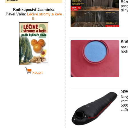
Různ
prvk
Knihkupectví Jasmínka
dílny
Pavel Váňa:
Léčivé stromy a keře
II.
Kruh
nafu
hodi
koupit
Spac
Nový
komf
5000
zašl