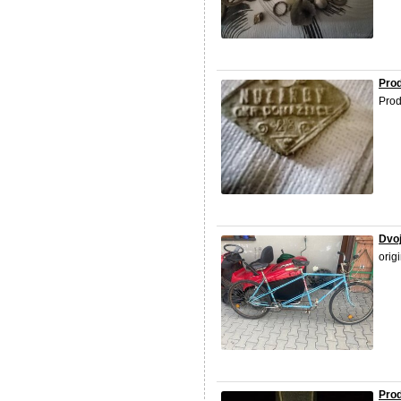
Prod
Prod
Dvoj
orig
Pro