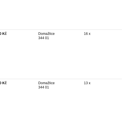
0 Kč
Domažlice
16 x
344 01
0 Kč
Domažlice
13 x
344 01