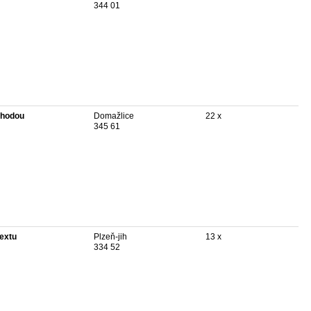
344 01
hodou
Domažlice
22 x
345 61
textu
Plzeň-jih
13 x
334 52