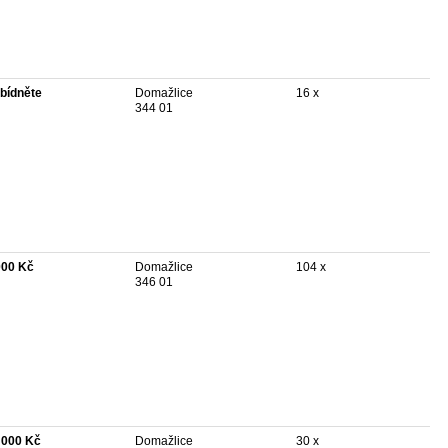
bídněte
Domažlice
16 x
344 01
000 Kč
Domažlice
104 x
346 01
 000 Kč
Domažlice
30 x