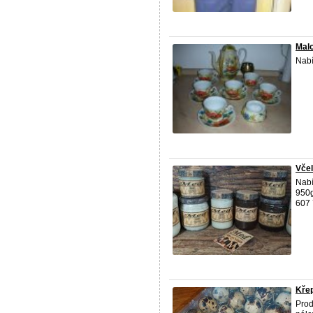
Mal
Nabí
Včel
Nabí
950g
607 
Křep
Prod