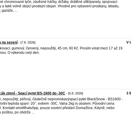
é chromované tyče, závěsné háčky, držáky, drátěné sítě/panely, spojovací
y a také volně stojící prodejní stojan. Vhodné pro vybavení prodejny, skladu,
, garáže, ...
 na sezení
V 
- [7.8. 2026]
kovací, gumový, červený, nepoužitý, 45 cm, 60 Kč. Prosím volat mezi 17 až 19
nou. O výkendu celý den.
ák zimní - Spací pytel BS-1600 do -30C
3 
- [6.8. 2026]
, nepoužitý, péřový, částečně nepromokavýspací pytel BlackSnow - BS1600 -
ortní teplota spaní -20°, extrem -30C. Vaha 2kg is obalem. Původní cena
. Kontakt smsWhatsApp, pouze osobní předání Domažlice, Kdyně, nebo
u poštou, po obdrže ...