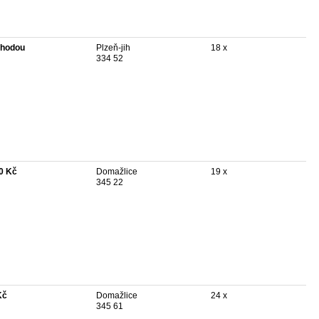
hodou
Plzeň-jih
18 x
334 52
0 Kč
Domažlice
19 x
345 22
Kč
Domažlice
24 x
345 61