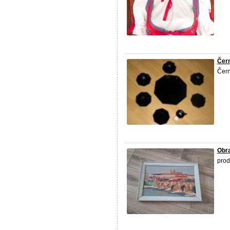
Čer
Čern
Obr
pro