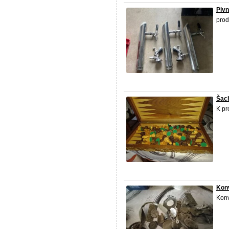
Pivn
prod
Šac
K pr
Kon
Konv