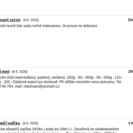
ovaný servis
Do
- [6.8. 2026]
zím levně tuto sadu ručně malovanou. Je pouze na dekoraci.
í med
20
- [6.8. 2026]
zím včelí med-květový, pastový, smíšený. 250g - 60,- 400g - 90,- 500g - 110,-
 - 200,- Dárkové balení po domluvě. Při větším množství cena dohodou. Tel.
746 764, mail: mlezivam@seznam.cz
elčí vajíčka
2 
- [6.8. 2026]
ám křepelčí vajíčka 2Kč/ks ( plato po 24ks )🥚 Zavařená ve sladkokyselém