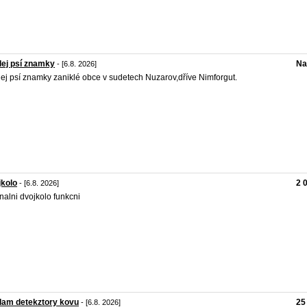
ej psí znamky
Na
- [6.8. 2026]
ej psí znamky zaniklé obce v sudetech Nuzarov,dříve Nimforgut.
kolo
2 
- [6.8. 2026]
inalni dvojkolo funkcni
dam detekztory kovu
25
- [6.8. 2026]