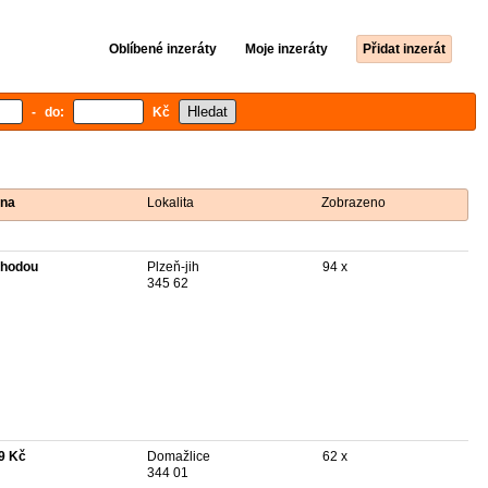
Oblíbené inzeráty
Moje inzeráty
Přidat inzerát
- do:
Kč
na
Lokalita
Zobrazeno
hodou
Plzeň-jih
94 x
345 62
9 Kč
Domažlice
62 x
344 01