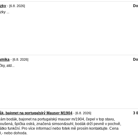
izky
Do
- [6.8. 2026]
ky ...
amika
Do
- [6.8. 2026]
ky, atd...
k, bajonet na portugalský Mauser M1904
3 
- [6.8. 2026]
ám bodák, bajonet na portugalský mauser m/1904, čepel v top stavu,
oušená, špička ostrá, značená simson&suhl, bodák drží pevně v pochvě,
kátko funkční. Pro více informací nebo fotek mě prosím kontaktujte. Cena
,- nebo dohoda.