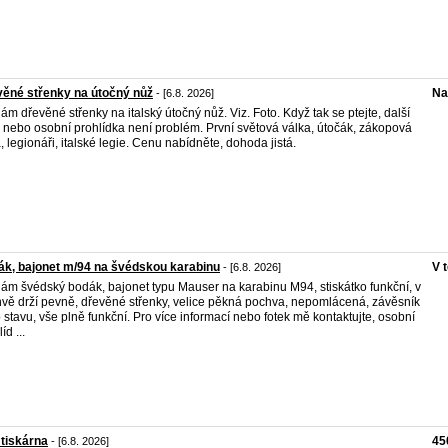
ěné střenky na útočný nůž
Na
- [6.8. 2026]
ám dřevěné střenky na italský útočný nůž. Viz. Foto. Když tak se ptejte, další
y nebo osobní prohlídka není problém. První světová válka, útočák, zákopová
, legionáři, italské legie. Cenu nabídněte, dohoda jistá.
k, bajonet m/94 na švédskou karabinu
V 
- [6.8. 2026]
ám švédský bodák, bajonet typu Mauser na karabinu M94, stiskátko funkční, v
vě drží pevně, dřevěné střenky, velice pěkná pochva, nepomlácená, závěsník
p stavu, vše plně funkční. Pro více informací nebo fotek mě kontaktujte, osobní
íd ...
 tiskárna
45
- [6.8. 2026]