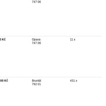
747 06
0 Kč
Opava
11 x
747 06
000 Kč
Bruntál
431 x
792 01