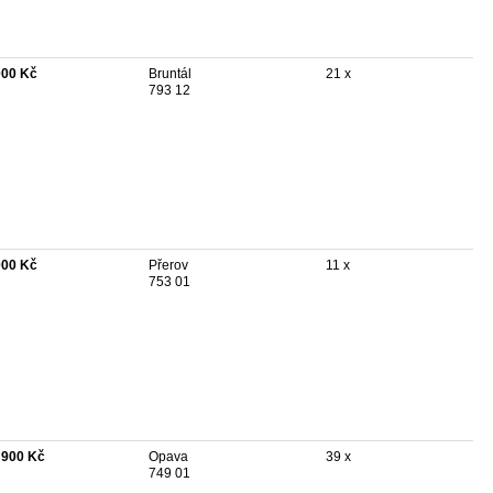
000 Kč
Bruntál
21 x
793 12
000 Kč
Přerov
11 x
753 01
 900 Kč
Opava
39 x
749 01