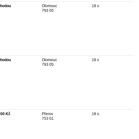
hodou
Olomouc
18 x
793 05
hodou
Olomouc
18 x
793 05
000 Kč
Přerov
18 x
753 01