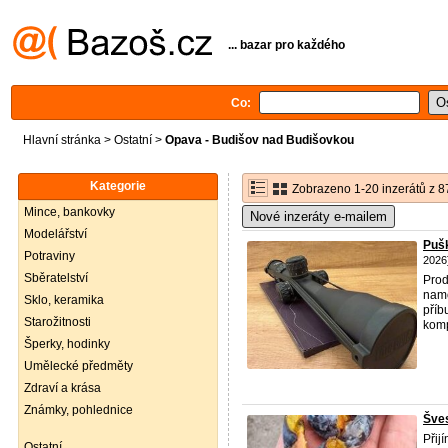
... bazar pro každého
Co:
Hlavní stránka
>
Ostatní
>
Opava - Budišov nad Budišovkou
Kategorie
Zobrazeno 1-20 inzerátů z 8
Mince, bankovky
Nové inzeráty e-mailem
Modelářství
Puš
Potraviny
2026
Sběratelství
Prod
namo
Sklo, keramika
příb
Starožitnosti
komp
Šperky, hodinky
Umělecké předměty
Zdraví a krása
Známky, pohlednice
Šve
Přij
Ostatní