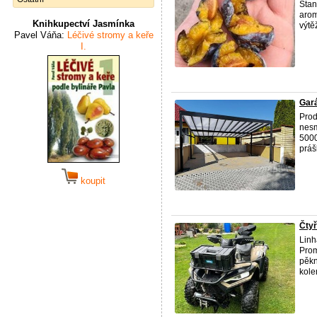
Stan
arom
Knihkupectví Jasmínka
výtěž
Pavel Váňa:
Léčivé stromy a keře
I.
Gará
Prod
nesm
5000
práš
koupit
Čtyř
Linh
Prom
pěkn
kole