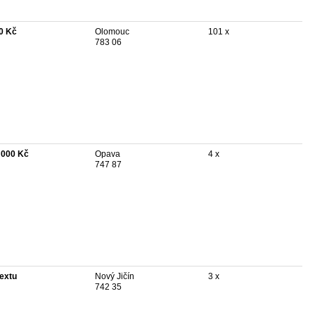
0 Kč
Olomouc
101 x
783 06
 000 Kč
Opava
4 x
747 87
textu
Nový Jičín
3 x
742 35