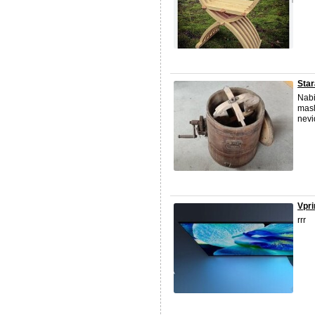
Star
Nabi
masl
nevi
Vpri
rrr