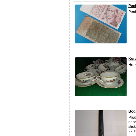
Pen
Peníz
Ker
Hrníč
Bodá
Prod
nebr
stis
2700