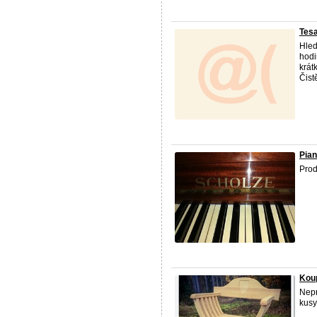
Tesa
Hled
hodi
krát
Čist
Pian
Prod
Koup
Nepr
kusy