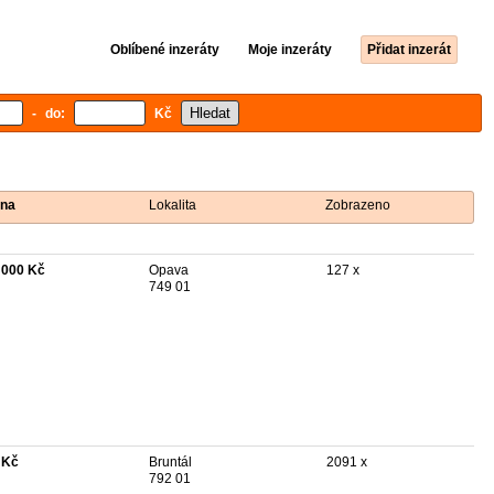
Oblíbené inzeráty
Moje inzeráty
Přidat inzerát
- do:
Kč
na
Lokalita
Zobrazeno
 000 Kč
Opava
127 x
749 01
 Kč
Bruntál
2091 x
792 01