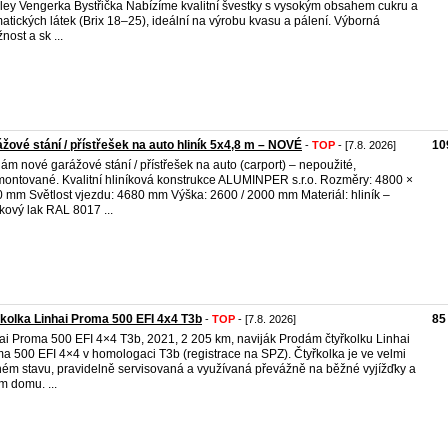
ley Vengerka Bystřička Nabízíme kvalitní švestky s vysokým obsahem cukru a
atických látek (Brix 18–25), ideální na výrobu kvasu a pálení. Výborná
nost a sk ...
žové stání / přístřešek na auto hliník 5x4,8 m – NOVÉ
10
-
TOP
- [7.8. 2026]
ám nové garážové stání / přístřešek na auto (carport) – nepoužité,
ontované. Kvalitní hliníková konstrukce ALUMINPER s.r.o. Rozměry: 4800 ×
 mm Světlost vjezdu: 4680 mm Výška: 2600 / 2000 mm Materiál: hliník –
kový lak RAL 8017 ...
kolka Linhai Proma 500 EFI 4x4 T3b
85
-
TOP
- [7.8. 2026]
ai Proma 500 EFI 4×4 T3b, 2021, 2 205 km, naviják Prodám čtyřkolku Linhai
a 500 EFI 4×4 v homologaci T3b (registrace na SPZ). Čtyřkolka je ve velmi
ém stavu, pravidelně servisovaná a využívaná převážně na běžné vyjížďky a
m domu. ...