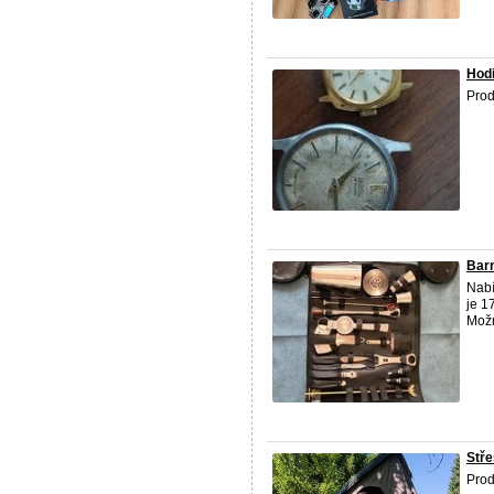
Hod
Prod
Barm
Nabí
je 1
Možn
Stře
Prod