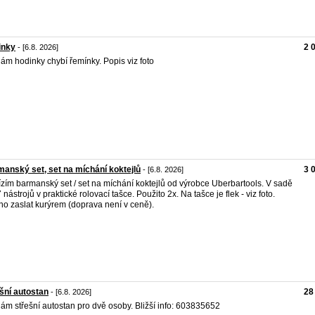
inky
2 
- [6.8. 2026]
ám hodinky chybí řemínky. Popis viz foto
anský set, set na míchání koktejlů
3 
- [6.8. 2026]
zím barmanský set / set na míchání koktejlů od výrobce Uberbartools. V sadě
7 nástrojů v praktické rolovací tašce. Použito 2x. Na tašce je flek - viz foto.
o zaslat kurýrem (doprava není v ceně).
šní autostan
28
- [6.8. 2026]
ám střešní autostan pro dvě osoby. Bližší info: 603835652