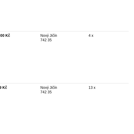
000 Kč
Nový Jičín
4 x
742 35
9 Kč
Nový Jičín
13 x
742 35