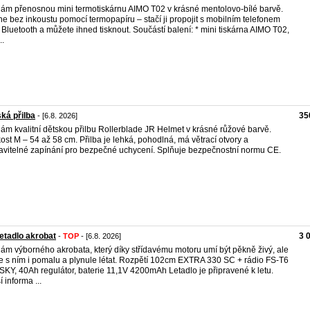
ám přenosnou mini termotiskárnu AIMO T02 v krásné mentolovo-bílé barvě.
ne bez inkoustu pomocí termopapíru – stačí ji propojit s mobilním telefonem
 Bluetooth a můžete ihned tisknout. Součástí balení: * mini tiskárna AIMO T02,
..
ká přilba
35
- [6.8. 2026]
ám kvalitní dětskou přilbu Rollerblade JR Helmet v krásné růžové barvě.
kost M – 54 až 58 cm. Přilba je lehká, pohodlná, má větrací otvory a
avitelné zapínání pro bezpečné uchycení. Splňuje bezpečnostní normu CE.
etadlo akrobat
3 
-
TOP
- [6.8. 2026]
ám výborného akrobata, který díky střídavému motoru umí být pěkně živý, ale
e s ním i pomalu a plynule létat. Rozpětí 102cm EXTRA 330 SC + rádio FS-T6
SKY, 40Ah regulátor, baterie 11,1V 4200mAh Letadlo je připravené k letu.
í informa ...