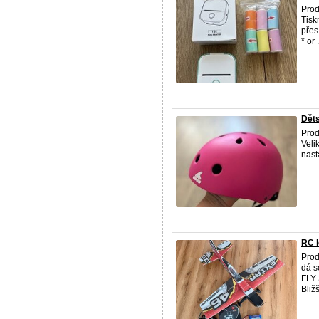
Prod
Tisk
přes
* or .
Děts
Prod
Veli
nast
RC l
Prod
dá s
FLY 
Bližš