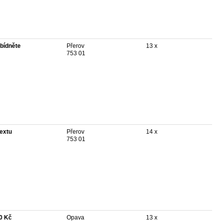
bídněte
Přerov
13 x
753 01
textu
Přerov
14 x
753 01
0 Kč
Opava
13 x