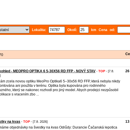
Lokalita:
Okolí:
km Cena od:
Ce
70
kohled - MEOPRO OPTIKA 6 5-30X56 RD FFP - NOVÝ STAV
26
-
TOP
- [7.8.
]
ám zcela novou optiku MeoPro Optika6 5–30x56 RD FFP, která nebyla nikdy
ntována ani použita v terénu. Optika byla kupována pro rodinného
uzného, který se nakonec rozhodl pro jiný model. Abych prodejci nezpůsobil
likace s vracením zbo ...
stky na kvas
13
-
TOP
- [7.8. 2026]
ímáme objednávky na švestky na kvas Odrůdy: Durancie Čačanská lepotica