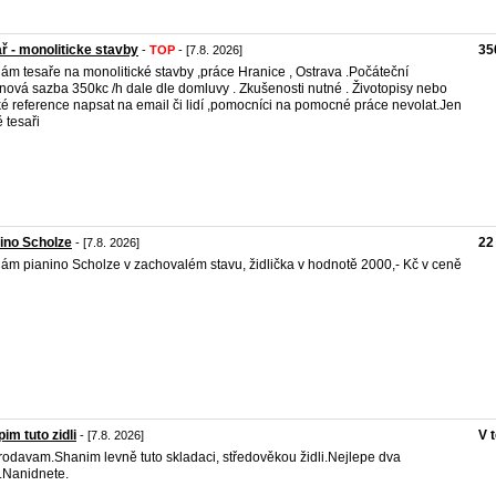
ř - monoliticke stavby
35
-
TOP
- [7.8. 2026]
ám tesaře na monolitické stavby ,práce Hranice , Ostrava .Počáteční
nová sazba 350kc /h dale dle domluvy . Zkušenosti nutné . Životopisy nebo
ké reference napsat na email či lidí ,pomocníci na pomocné práce nevolat.Jen
ě tesaři
ino Scholze
22
- [7.8. 2026]
ám pianino Scholze v zachovalém stavu, židlička v hodnotě 2000,- Kč v ceně
im tuto zidli
V 
- [7.8. 2026]
odavam.Shanim levně tuto skladaci, středověkou židli.Nejlepe dva
.Nanidnete.