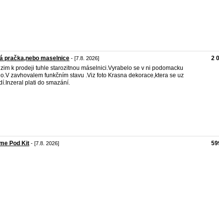
á pračka,nebo maselnice
2 
- [7.8. 2026]
zim k prodeji tuhle starozitnou máselnici.Vyrabelo se v ni podomacku
o.V zavhovalem funkčním stavu .Viz foto Krasna dekorace,ktera se uz
dí.Inzeral plati do smazání.
me Pod Kit
59
- [7.8. 2026]