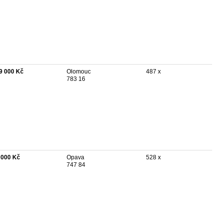
9 000 Kč
Olomouc
487 x
783 16
 000 Kč
Opava
528 x
747 84