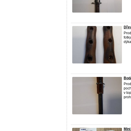
Dřev
Prod
fotk
dýka
Bodá
Prod
poch
v to
prohl
Mini