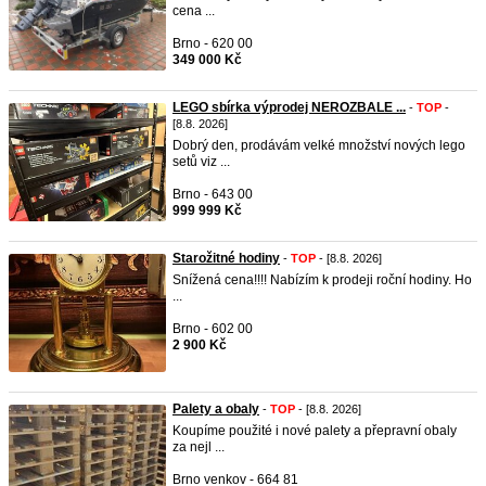
cena ...
Brno - 620 00
349 000 Kč
LEGO sbírka výprodej NEROZBALE ...
-
TOP
-
[8.8. 2026]
Dobrý den, prodávám velké množství nových lego
setů viz ...
Brno - 643 00
999 999 Kč
Starožitné hodiny
-
TOP
- [8.8. 2026]
Snížená cena!!!! Nabízím k prodeji roční hodiny. Ho
...
Brno - 602 00
2 900 Kč
Palety a obaly
-
TOP
- [8.8. 2026]
Koupíme použité i nové palety a přepravní obaly
za nejl ...
Brno venkov - 664 81