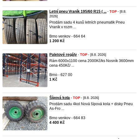
Letní pneu Vraník 195/60 R15 ( ...
-
TOP
- [8.8.
2026]
Prodám sadu 4 kusů letních pneumatik Pneu
Vraník v rozm ...
Brno venkov - 664 64
1 200 Kč
Paletové regály
-
TOP
- [8.8. 2026]
Rám 6000x1100 cena 2000Kč/ks Nosník 3600mm
cena 450Kč/ ...
Brno - 627 00
1 Kč
Šípová kola
-
TOP
- [8.8. 2026]
Prodám sadu 4kol Nová šípová kola + disky Pneu
As-Fro ...
Brno venkov - 664 83
4 400 Kč