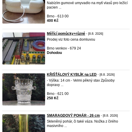
Nabízím gumové umyvadlo na mytí vlasů pro ležící
pacien ...
Brno - 613 00
400 Kč
Měřící pomůcky+různé
- [8.8. 2026]
Prodej viz foto cena domluvou
Brno venkov - 679 24
Dohodou
KŘIŠŤÁLOVÝ KYBLÍK na LED
- [8.8. 2026]
- Výška: 14 cm - Velmi pěkný stav Způsoby
dopravy ...
Brno - 621 00
250 Kč
SMARAGDOVÝ POHÁR - 26 cm
- [8.8. 2026]
Skleněný pohár, či také váza. Nožka z čirého
masivního ...