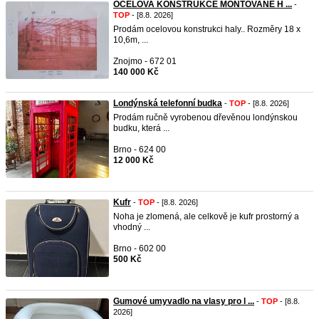
OCELOVA KONSTRUKCE MONTOVANÉ H ...
-
TOP
- [8.8. 2026]
Prodám ocelovou konstrukci haly.. Rozměry 18 x
10,6m, ...
Znojmo - 672 01
140 000 Kč
Londýnská telefonní budka
-
TOP
- [8.8. 2026]
Prodám ručně vyrobenou dřevěnou londýnskou
budku, která ...
Brno - 624 00
12 000 Kč
Kufr
-
TOP
- [8.8. 2026]
Noha je zlomená, ale celkově je kufr prostorný a
vhodný ...
Brno - 602 00
500 Kč
Gumové umyvadlo na vlasy pro l ...
-
TOP
- [8.8.
2026]