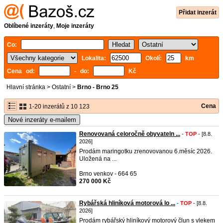
Přidat inzerát
Oblíbené inzeráty
,
Moje inzeráty
Co:
Lokalita:
Okolí:
km
Cena od:
- do:
Kč
Hlavní stránka
>
Ostatní
>
Brno - Brno 25
Cena
1-20 inzerátů z 10 123
Nové inzeráty e-mailem
Renovovaná celoročně obyvateln ...
-
TOP
- [8.8.
2026]
Prodám maringotku zrenovovanou 6.měsíc 2026.
Uložená na ...
Brno venkov - 664 65
270 000 Kč
Rybářská hliníková motorová lo ...
-
TOP
- [8.8.
2026]
Prodám rybářský hliníkový motorový člun s vlekem