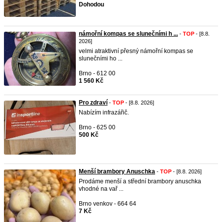
Dohodou
námořní kompas se slunečními h ...
-
TOP
- [8.8.
2026]
velmi atraktivní přesný námořní kompas se
slunečními ho ...
Brno - 612 00
1 560 Kč
Pro zdraví
-
TOP
- [8.8. 2026]
Nabízím infrazářič.
Brno - 625 00
500 Kč
Menší brambory Anuschka
-
TOP
- [8.8. 2026]
Prodáme menší a střední brambory anuschka
vhodné na vař ...
Brno venkov - 664 64
7 Kč