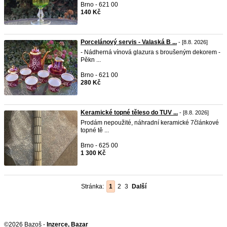
Brno - 621 00
140 Kč
Porcelánový servis - Valaská B ...
- [8.8. 2026]
- Nádherná vínová glazura s broušeným dekorem -
Pěkn ...
Brno - 621 00
280 Kč
Keramické topné těleso do TUV ...
- [8.8. 2026]
Prodám nepoužité, náhradní keramické 7článkové
topné tě ...
Brno - 625 00
1 300 Kč
Stránka:
1
2
3
Další
©2026 Bazoš -
Inzerce, Bazar