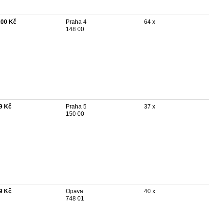
200 Kč
Praha 4
64 x
148 00
9 Kč
Praha 5
37 x
150 00
9 Kč
Opava
40 x
748 01