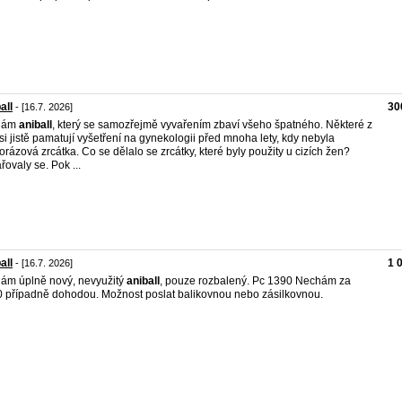
all
30
- [16.7. 2026]
dám
aniball
, který se samozřejmě vyvařením zbaví všeho špatného. Některé z
si jistě pamatují vyšetření na gynekologii před mnoha lety, kdy nebyla
orázová zrcátka. Co se dělalo se zrcátky, které byly použity u cizích žen?
řovaly se. Pok ...
all
1 
- [16.7. 2026]
ám úplně nový, nevyužitý
aniball
, pouze rozbalený. Pc 1390 Nechám za
 případně dohodou. Možnost poslat balikovnou nebo zásilkovnou.