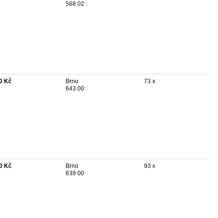
568 02
0 Kč
Brno
73 x
643 00
0 Kč
Brno
93 x
639 00