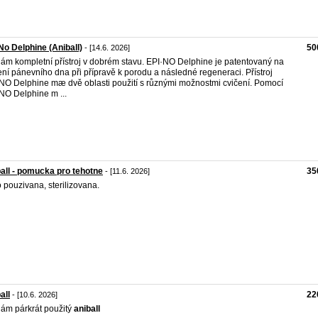
No Delphine (Aniball)
50
- [14.6. 2026]
ám kompletní přístroj v dobrém stavu. EPI·NO Delphine je patentovaný na
ení pánevního dna při přípravě k porodu a následné regeneraci. Přístroj
NO Delphine mæ dvě oblasti použití s různými možnostmi cvičení. Pomocí
NO Delphine m ...
all - pomucka pro tehotne
35
- [11.6. 2026]
 pouzivana, sterilizovana.
all
22
- [10.6. 2026]
ám párkrát použitý
aniball