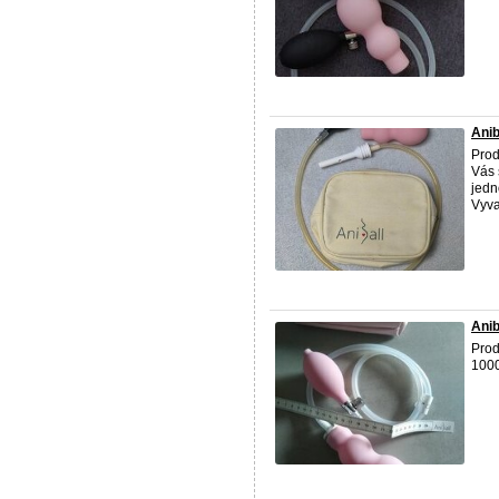
Anib
Pro
Vás 
jedn
Vyva
Anib
Prod
1000