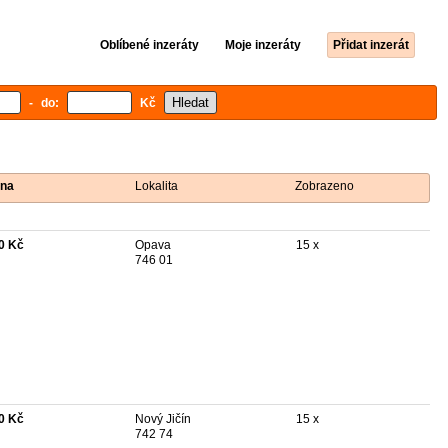
Oblíbené inzeráty
Moje inzeráty
Přidat inzerát
- do:
Kč
na
Lokalita
Zobrazeno
0 Kč
Opava
15 x
746 01
0 Kč
Nový Jičín
15 x
742 74