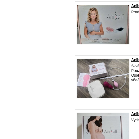
Anib
Prod
Anib
Skv
Použ
Osob
věděl
Anib
Vyde