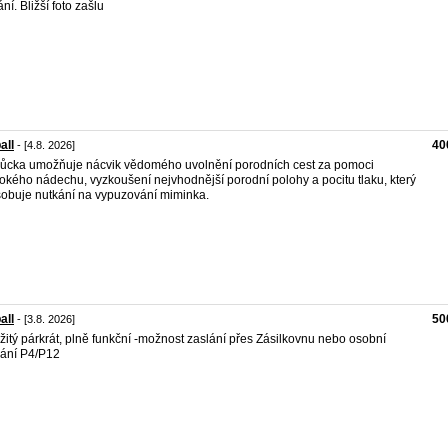
ní. Bližší foto zašlu
all
40
- [4.8. 2026]
cka umožňuje nácvik vědomého uvolnění porodních cest za pomoci
okého nádechu, vyzkoušení nejvhodnější porodní polohy a pocitu tlaku, který
obuje nutkání na vypuzování miminka.
all
50
- [3.8. 2026]
žitý párkrát, plně funkční -možnost zaslání přes Zásilkovnu nebo osobní
ání P4/P12