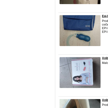
Epi-
Prod
cvič
EPI·
EPI·
Anib
Malo
Anib
Prod