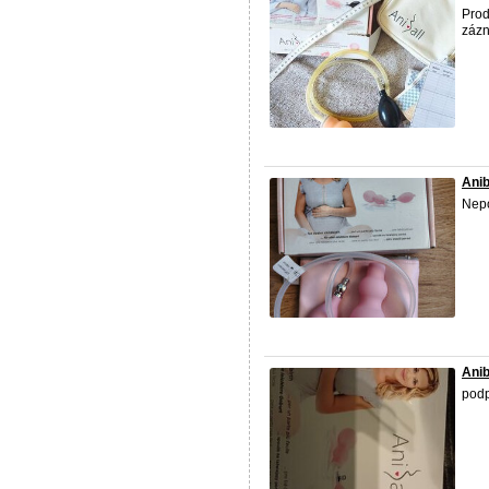
Prod
zázn
Anib
Nepo
Anib
podp