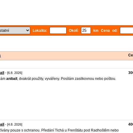
Lokalita:
Okolí:
km Cena od:
Ce
1
all
30
- [6.8. 2026]
dám
aniball
, dvakrát použity, vyvářeny. Posílám zasilkovnou nebo poštou.
all
40
- [4.8. 2026]
ívány pouze s ochranou. Předání Tichá u Frenštátu pod Radhoštěm nebo