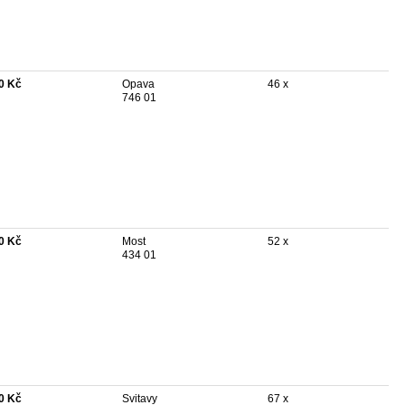
0 Kč
Opava
46 x
746 01
0 Kč
Most
52 x
434 01
0 Kč
Svitavy
67 x