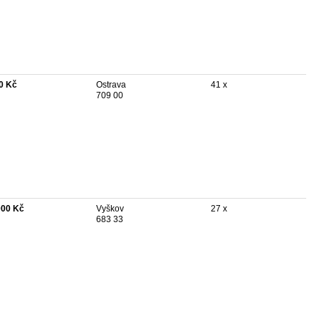
0 Kč
Ostrava
41 x
709 00
000 Kč
Vyškov
27 x
683 33