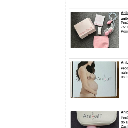
Anib
anib
Použ
7/20
Posí
Anib
Pro
náhr
osob
Anib
Použ
do s
Zási