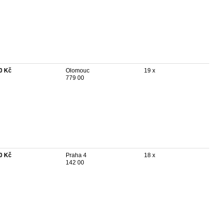
0 Kč
Olomouc
19 x
779 00
0 Kč
Praha 4
18 x
142 00