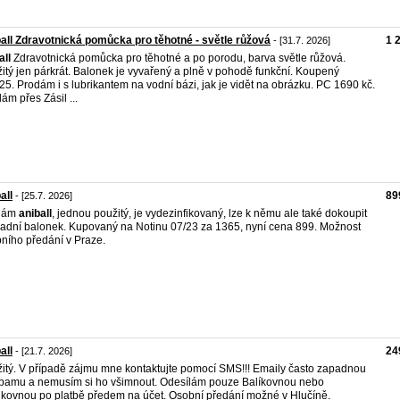
all Zdravotnická pomůcka pro těhotné - světle růžová
1 
- [31.7. 2026]
all
Zdravotnická pomůcka pro těhotné a po porodu, barva světle růžová.
itý jen párkrát. Balonek je vyvařený a plně v pohodě funkční. Koupený
25. Prodám i s lubrikantem na vodní bázi, jak je vidět na obrázku. PC 1690 kč.
lám přes Zásil ...
all
89
- [25.7. 2026]
dám
aniball
, jednou použitý, je vydezinfikovaný, lze k němu ale také dokoupit
adní balonek. Kupovaný na Notinu 07/23 za 1365, nyní cena 899. Možnost
ního předání v Praze.
all
24
- [21.7. 2026]
itý. V případě zájmu mne kontaktujte pomocí SMS!!! Emaily často zapadnou
pamu a nemusím si ho všimnout. Odesílám pouze Balíkovnou nebo
lkovnou po platbě předem na účet. Osobní předání možné v Hlučíně.