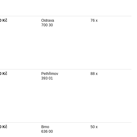
0 Kč
Ostrava
76 x
700 30
0 Kč
Pelhřimov
88 x
393 01
0 Kč
Brno
50 x
636 00