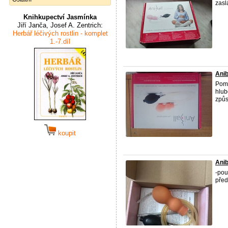
zaslá
Knihkupectví Jasmínka
Jiří Janča, Josef A. Zentrich:
Herbář léčivých rostlin - komplet
1.-7.díl
Anib
Pomů
hlub
způs
koupit
Anib
-pou
před