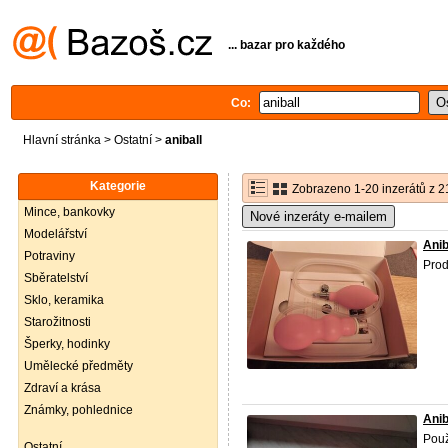
... bazar pro každého
Co:
Hlavní stránka
>
Ostatní
>
aniball
Kategorie
Zobrazeno 1-20 inzerátů z 2
Mince, bankovky
Nové inzeráty e-mailem
Modelářství
Anib
Potraviny
Pro
Sběratelství
Sklo, keramika
Starožitnosti
Šperky, hodinky
Umělecké předměty
Zdraví a krása
Známky, pohlednice
Anib
Použ
Ostatní