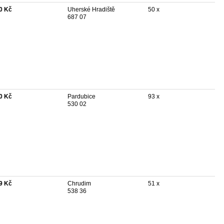
0 Kč
Uherské Hradiště
50 x
687 07
0 Kč
Pardubice
93 x
530 02
9 Kč
Chrudim
51 x
538 36