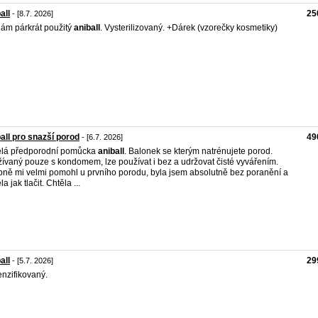
all
25
- [8.7. 2026]
ám párkrát použitý
aniball
. Vysterilizovaný. +Dárek (vzorečky kosmetiky)
all pro snazší porod
49
- [6.7. 2026]
ělá předporodní pomůcka
aniball
. Balonek se kterým natrénujete porod.
ívaný pouze s kondomem, lze používat i bez a udržovat čisté vyvářením.
ně mi velmi pomohl u prvního porodu, byla jsem absolutně bez poranění a
a jak tlačit. Chtěla ...
all
29
- [5.7. 2026]
nzifikovaný.