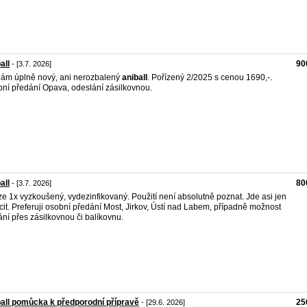
all
90
- [3.7. 2026]
ám úplně nový, ani nerozbalený
aniball
. Pořízený 2/2025 s cenou 1690,-.
ní předání Opava, odeslání zásilkovnou.
all
80
- [3.7. 2026]
e 1x vyzkoušený, vydezinfikovaný. Použití není absolutně poznat. Jde asi jen
cit. Preferuji osobní předání Most, Jirkov, Ústí nad Labem, případně možnost
ání přes zásilkovnou či balíkovnu.
all pomůcka k předporodní přípravě
25
- [29.6. 2026]