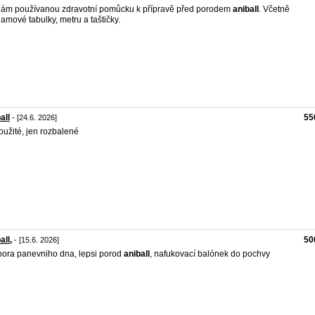
ám používanou zdravotní pomůcku k přípravě před porodem
aniball
. Včetně
amové tabulky, metru a taštičky.
all
55
- [24.6. 2026]
užité, jen rozbalené
all,
50
- [15.6. 2026]
ora panevniho dna, lepsi porod
aniball
, nafukovací balónek do pochvy