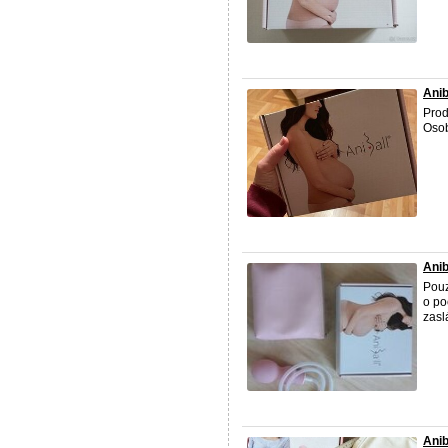
Anib
Prod
Osob
Anib
Pouz
o po
zasl
Anib