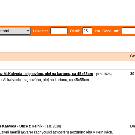
Lokalita:
Okolí:
km Cena od:
Ce
z Al.Kalvoda - signováno, olej na kartonu, ca 45x55cm
30
- [4.8. 2026]
z Al.
kalvoda
- signováno, olej na kartonu, ca 45x55cm
s Kalvoda - Ulice z Kelník
Do
- [1.8. 2026]
uzivní menší akvarel zachycující atmosféru pozdního léta v Kelníkách.