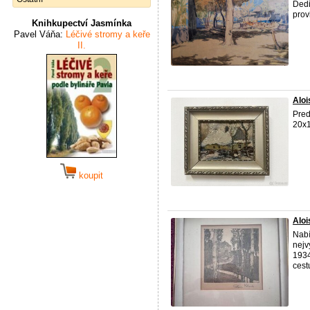
Dedi
prov
Knihkupectví Jasmínka
Pavel Váňa:
Léčivé stromy a keře
II.
Aloi
Pred
20x1
koupit
Aloi
Nabí
nejv
1934
cestu