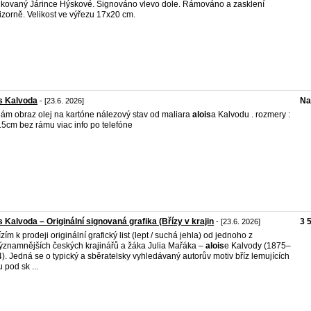
kovaný Járince Hýskové. Signováno vlevo dole. Rámováno a zasklení
izorně. Velikost ve výřezu 17x20 cm.
s Kalvoda
Na
- [23.6. 2026]
ám obraz olej na kartóne nálezový stav od maliara
alois
a Kalvodu . rozmery :
5cm bez rámu viac info po telefóne
s Kalvoda – Originální signovaná grafika (Břízy v krajin
3 
- [23.6. 2026]
zím k prodeji originální grafický list (lept / suchá jehla) od jednoho z
ýznamnějších českých krajinářů a žáka Julia Mařáka –
alois
e Kalvody (1875–
). Jedná se o typický a sběratelsky vyhledávaný autorův motiv bříz lemujících
 pod sk ...