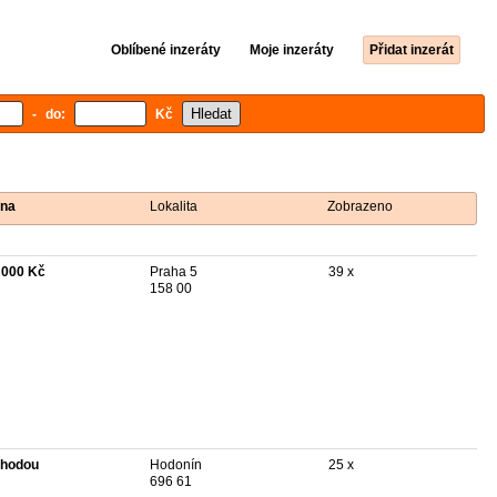
Oblíbené inzeráty
Moje inzeráty
Přidat inzerát
- do:
Kč
na
Lokalita
Zobrazeno
 000 Kč
Praha 5
39 x
158 00
hodou
Hodonín
25 x
696 61