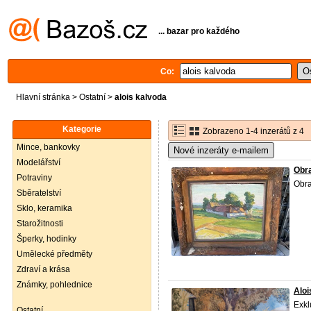
... bazar pro každého
Co:
Hlavní stránka
>
Ostatní
>
alois kalvoda
Kategorie
Zobrazeno 1-4 inzerátů z 4
Mince, bankovky
Nové inzeráty e-mailem
Modelářství
Obra
Potraviny
Obra
Sběratelství
Sklo, keramika
Starožitnosti
Šperky, hodinky
Umělecké předměty
Zdraví a krása
Známky, pohlednice
Aloi
Exkl
Ostatní