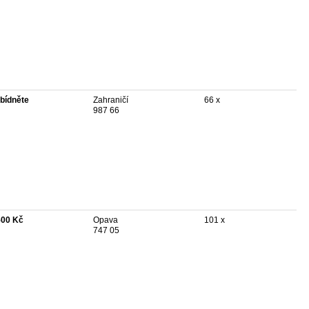
bídněte
Zahraničí
66 x
987 66
500 Kč
Opava
101 x
747 05