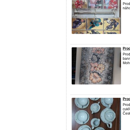
Prod
náho
Pro
Prod
barv
Mohu
Pro
Prod
cukř
Česk