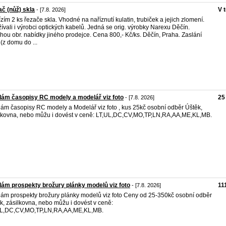
č (nůž) skla
V 
- [7.8. 2026]
zím 2 ks řezače skla. Vhodné na naříznutí kulatin, trubiček a jejich zlomení.
ívali i výrobci optických kabelů. Jedná se orig. výrobky Narexu Děčín.
ohou obr. nabídky jiného prodejce. Cena 800,- Kč/ks. Děčín, Praha. Zaslání
(z domu do ...
ám časopisy RC modely a modelář viz foto
25
- [7.8. 2026]
ám časopisy RC modely a Modelář viz foto , kus 25kč osobní odběr Úštěk,
lkovna, nebo můžu i dovést v ceně: LT,UL,DC,CV,MO,TP,LN,RA,AA,ME,KL,MB.
ám prospekty brožury plánky modelů viz foto
11
- [7.8. 2026]
ám prospekty brožury plánky modelů viz foto Ceny od 25-350kč osobní odběr
k, zásilkovna, nebo můžu i dovést v ceně:
UL,DC,CV,MO,TP,LN,RA,AA,ME,KL,MB.