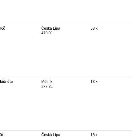
 Kč
Česká Lípa
53 x
470 01
bídněte
Mělník
13 x
277 21
Kč
Česká Lípa
18 x