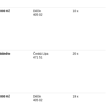
 000 Kč
Děčín
10 x
405 02
bídněte
Česká Lípa
20 x
471 51
 000 Kč
Děčín
19 x
405 02