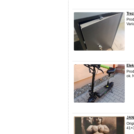
Trez
Prod
Vari
Elek
Prod
ok. 
JAN 
Orig
41×3