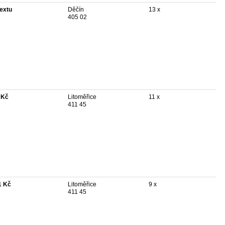
textu
Děčín
13 x
405 02
 Kč
Litoměřice
11 x
411 45
1 Kč
Litoměřice
9 x
411 45