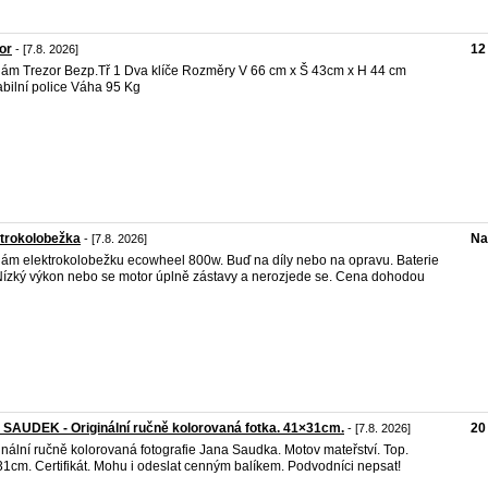
or
12
- [7.8. 2026]
ám Trezor Bezp.Tř 1 Dva klíče Rozměry V 66 cm x Š 43cm x H 44 cm
abilní police Váha 95 Kg
trokolobežka
Na
- [7.8. 2026]
ám elektrokolobežku ecowheel 800w. Buď na díly nebo na opravu. Baterie
Nízký výkon nebo se motor úplně zástavy a nerozjede se. Cena dohodou
SAUDEK - Originální ručně kolorovaná fotka. 41×31cm.
20
- [7.8. 2026]
inální ručně kolorovaná fotografie Jana Saudka. Motov mateřství. Top.
1cm. Certifikát. Mohu i odeslat cenným balíkem. Podvodníci nepsat!