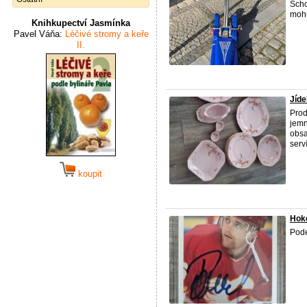
Scho
mohu
Knihkupectví Jasmínka
Pavel Váňa:
Léčivé stromy a keře
II.
Jíde
Prod
jemn
obsa
serví
koupit
Hoke
Pode