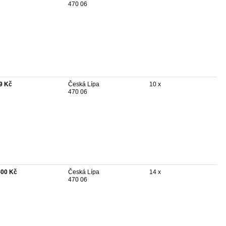
470 06
9 Kč
Česká Lípa
10 x
470 06
500 Kč
Česká Lípa
14 x
470 06