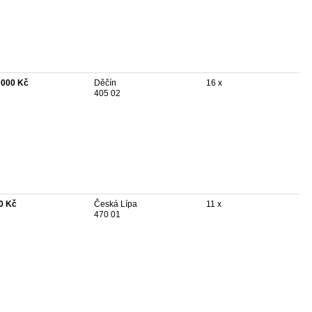
 000 Kč
Děčín
16 x
405 02
0 Kč
Česká Lípa
11 x
470 01