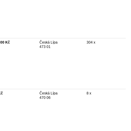
800 Kč
Česká Lípa
304 x
473 01
Kč
Česká Lípa
8 x
470 06