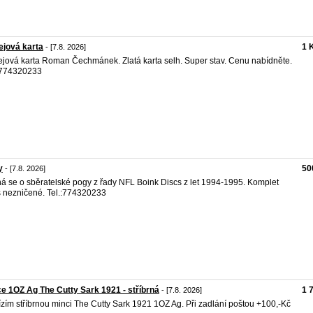
jová karta
1 
- [7.8. 2026]
jová karta Roman Čechmánek. Zlatá karta selh. Super stav. Cenu nabídněte.
 774320233
y
50
- [7.8. 2026]
á se o sběratelské pogy z řady NFL Boink Discs z let 1994-1995. Komplet
 nezničené. Tel.:774320233
e 1OZ Ag The Cutty Sark 1921 - stříbrná
1 
- [7.8. 2026]
zím stříbrnou minci The Cutty Sark 1921 1OZ Ag. Při zadlání poštou +100,-Kč