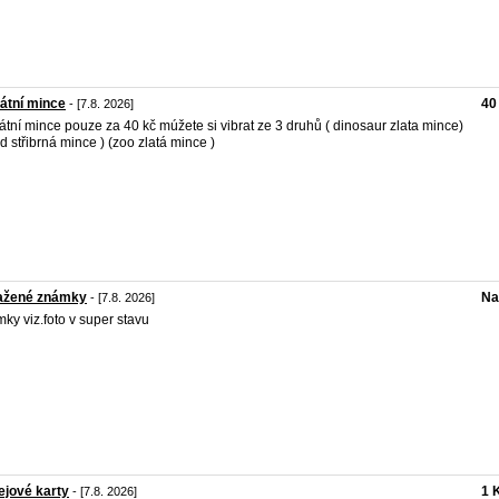
átní mince
40
- [7.8. 2026]
tní mince pouze za 40 kč múžete si vibrat ze 3 druhů ( dinosaur zlata mince)
ad střibrná mince ) (zoo zlatá mince )
ažené známky
Na
- [7.8. 2026]
ky viz.foto v super stavu
jové karty
1 
- [7.8. 2026]