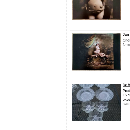
Jan 
Orig
form
3x M
Prod
15 c
okvě
staro