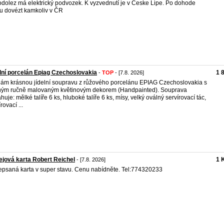
dolez má elektrický podvozek. K vyzvednutí je v Ceske Lipe. Po dohode
 dovézt kamkoliv v ČR
lní porcelán Epiag Czechoslovakia
1 
-
TOP
- [7.8. 2026]
ám krásnou jídelní soupravu z růžového porcelánu EPIAG Czechoslovakia s
ým ručně malovaným květinovým dekorem (Handpainted). Souprava
huje: mělké talíře 6 ks, hluboké talíře 6 ks, mísy, velký oválný servírovací tác,
rovací ...
jová karta Robert Reichel
1 
- [7.8. 2026]
psaná karta v super stavu. Cenu nabídněte. Tel:774320233