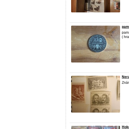
pam
pamá
( hr
Ner
Znám
Hoke