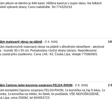
ám album ve kterém je 846 karet. Většina karet je v super stavu. Na fotkách
dně vybrané strany. Cenu nabídněte. Tel:774320233
dám malovaný obraz na plátně
14
- [7.8. 2026]
ám vlastnoručně malovaný obraz na plátně s dřevěným rámečkem - akrylové
y - rozměr 30 x 50 cm. Pomalovány i boční strany obrazu. Nepoškozený.
 zaslat přes zasilkovnu. Cena 149,- Kč, Česká Lípa, Volejte 775983901
dám čajovou nebo kavovou soupravu FELDA RHON
2 
- [7.8. 2026]
ám kompletní čajovou soupravu FELDA RHON, 1x konvička na čaj či kávu, 1x
enka, 1x konvička na mléko, 6x šálek, 6x podšálek, VŠE NEPOŠKOZENÉ,
á Lípa, cena 2500kč. tel 604953723