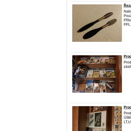
Řeza
Nabí
Použ
Příl
PPL 
Prod
Prod
zási
Prod
Prod
Úště
LT,