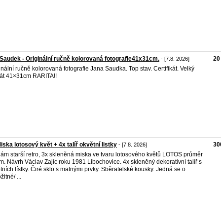
Saudek - Originální ručně kolorovaná fotografie41x31cm.
20
- [7.8. 2026]
inální ručně kolorovaná fotografie Jana Saudka. Top stav. Certifikát. Velký
át 41×31cm RARITA!!
iska lotosový květ + 4x talíř okvětní listky
30
- [7.8. 2026]
ám starší retro, 3x skleněná miska ve tvaru lotosového květů LOTOS průměr
m. Návrh Václav Zajíc roku 1981 Libochovice. 4x skleněný dekorativní talíř s
tních lístky. Čiré sklo s matnými prvky. Sběratelské kousky. Jedná se o
žitné/ ...