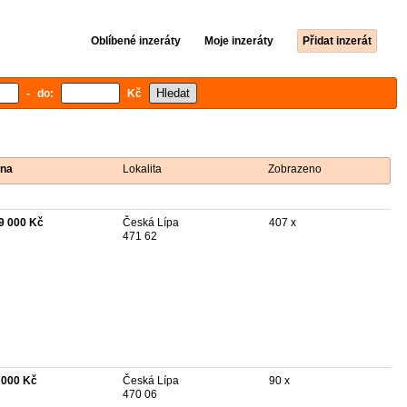
Oblíbené inzeráty
Moje inzeráty
Přidat inzerát
- do:
Kč
na
Lokalita
Zobrazeno
9 000 Kč
Česká Lípa
407 x
471 62
 000 Kč
Česká Lípa
90 x
470 06