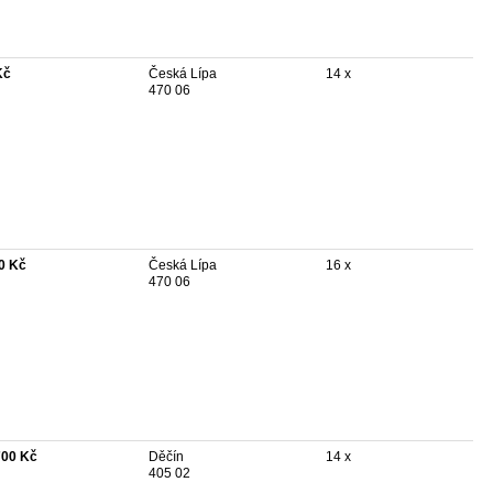
Kč
Česká Lípa
14 x
470 06
0 Kč
Česká Lípa
16 x
470 06
700 Kč
Děčín
14 x
405 02