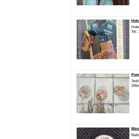
Hoke
Hoke
Tel:
Pog
Jedn
30ks
Minc
Nabí