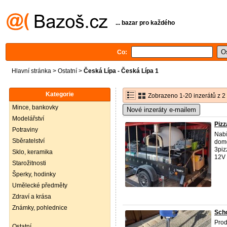
... bazar pro každého
Co:
Hlavní stránka
>
Ostatní
>
Česká Lípa - Česká Lípa 1
Kategorie
Zobrazeno 1-20 inzerátů z 2
Mince, bankovky
Nové inzeráty e-mailem
Modelářství
Pizz
Potraviny
Nabí
Sběratelství
domé
3piz
Sklo, keramika
12V 
Starožitnosti
Šperky, hodinky
Umělecké předměty
Zdraví a krása
Známky, pohlednice
Sch
Prod
Ostatní