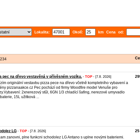
Lokalita:
Okolí:
km Cena od:
Ce
 234
a pec na dřevo vestavěná v přívěsném vozíku.
29
-
TOP
- [7.8. 2026]
zím originální vestavbu pizza pece na dřevo včetně kompletního vybavení a
ny pizzanaakce.cz Pec pochází od firmy Woodfire model Venuše pro
zy.Vybavení: 2xnerezový stůl, 6GN 1/3 chladící šafing, nerezové umyvadlo
baterie, 15L užitková ...
odolez LG
25
-
TOP
- [7.8. 2026]
am zanovni, plne funkcni schodolez LG Antano s uplne novými bateriemi.