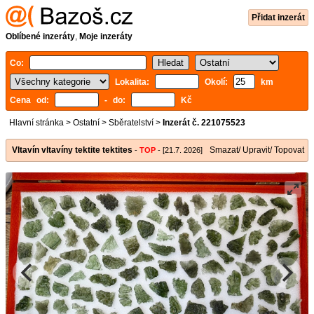
Přidat inzerát
Oblíbené inzeráty
,
Moje inzeráty
Co:
Lokalita:
Okolí:
km
Cena od:
- do:
Kč
Hlavní stránka
>
Ostatní
>
Sběratelství
>
Inzerát č. 221075523
Vltavín vltavíny tektite tektites
Smazat/ Upravit/ Topovat
-
TOP
- [21.7. 2026]