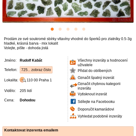
Prodám ze své soukromé sbírky vltavíny vhodné do šperků pro zlatníky 0.5-3g
hladké, krásná barva - mix lokalit
Volejte, pište - dohoda jistá
Jméno:
Rudolf Kabát
Všechny inzeráty a hodnocení
uživatele
Telefon:
725... zobraz číslo
Přidat do oblíbených
Označit špatný inzerát
Lokalita:
110 00
Praha 1
Označit chybnou kategorii
inzerátu
Vidělo:
205 lidí
Vytisknout inzerát
Cena:
Dohodou
Sdílejte na Facebooku
Doporučit kamarádovi
Vyhledat podobné inzeráty
Kontaktovat inzerenta emailem