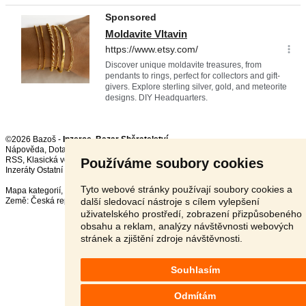
©2026 Bazoš -
Inzerce, Bazar Sběratelství
Nápověda
,
Dotazy
,
Hodnocení
,
Kontakt
,
Reklama
,
Podmínky
,
Ochrana údajů
,
RSS
,
Používáme soubory cookies
Inzeráty Ostatní celkem:
150858
, za 24 hodin:
3784
Tyto webové stránky používají soubory cookies a
Mapa kategorií
,
Nejvyhledávanější výrazy
další sledovací nástroje s cílem vylepšení
Země:
Česká republika
,
Slovensko
,
Polsko
,
Rakousko
uživatelského prostředí, zobrazení přizpůsobeného
obsahu a reklam, analýzy návštěvnosti webových
stránek a zjištění zdroje návštěvnosti.
Souhlasím
Odmítám