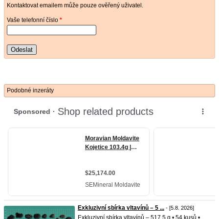
Kontaktovat emailem může pouze ověřený uživatel.
Vaše telefonní číslo
*
Odeslat
Podobné inzeráty
Exkluzivní sbírka vltavínů – 5 ...
- [5.8. 2026]
Exkluzivní sbírka vltavínů – 517,5 g • 54 kusů •