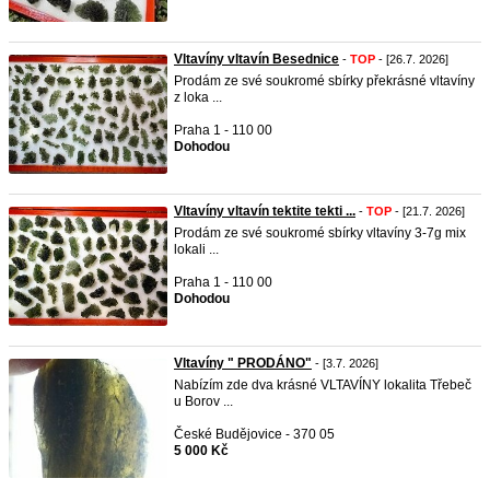
Vltavíny vltavín Besednice
-
TOP
- [26.7. 2026]
Prodám ze své soukromé sbírky překrásné vltavíny
z loka ...
Praha 1 - 110 00
Dohodou
Vltavíny vltavín tektite tekti ...
-
TOP
- [21.7. 2026]
Prodám ze své soukromé sbírky vltavíny 3-7g mix
lokali ...
Praha 1 - 110 00
Dohodou
Vltavíny " PRODÁNO"
- [3.7. 2026]
Nabízím zde dva krásné VLTAVÍNY lokalita Třebeč
u Borov ...
České Budějovice - 370 05
5 000 Kč