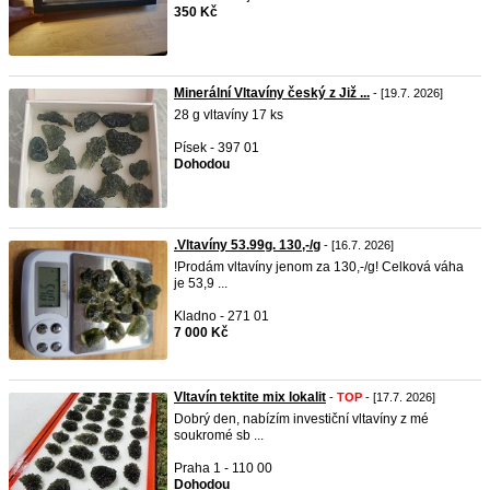
350 Kč
Minerální Vltavíny český z Již ...
- [19.7. 2026]
28 g vltavíny 17 ks
Písek - 397 01
Dohodou
.Vltavíny 53.99g. 130,-/g
- [16.7. 2026]
!Prodám vltavíny jenom za 130,-/g! Celková váha
je 53,9 ...
Kladno - 271 01
7 000 Kč
Vltavín tektite mix lokalit
-
TOP
- [17.7. 2026]
Dobrý den, nabízím investiční vltavíny z mé
soukromé sb ...
Praha 1 - 110 00
Dohodou