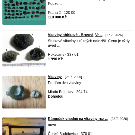
Pouze ...
Praha 2 - 120 00
110 000 Kč
Vltavíny sbírkové - Brusná, Vr ...
- [27.7. 2026]
Sbírkové vltavíny z různých nalezišť. Cena je vždy
uved ...
Rokycany - 337 01
1 990 Kč
Vltavíny
- [26.7. 2026]
Prodám dva vltavíny
Mladá Boleslav - 294 74
Dohodou
Rámeček vhodné na vltavíny roz ...
- [22.7. 2026]
nové
České Budějovice - 370 01