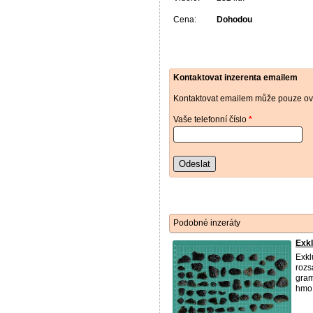
Cena:
Dohodou
Kontaktovat inzerenta emailem
Kontaktovat emailem může pouze ově
Vaše telefonní číslo
*
Odeslat
Podobné inzeráty
Exkl
Exkl
rozs
gram
hmo 