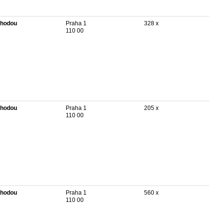
hodou
Praha 1
328 x
110 00
hodou
Praha 1
205 x
110 00
hodou
Praha 1
560 x
110 00