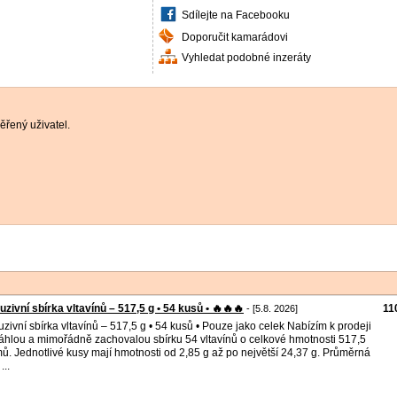
Sdílejte na Facebooku
Doporučit kamarádovi
Vyhledat podobné inzeráty
řený uživatel.
uzivní sbírka vltavínů – 517,5 g • 54 kusů • 🔥🔥🔥
11
- [5.8. 2026]
uzivní sbírka vltavínů – 517,5 g • 54 kusů • Pouze jako celek Nabízím k prodeji
áhlou a mimořádně zachovalou sbírku 54 vltavínů o celkové hmotnosti 517,5
ů. Jednotlivé kusy mají hmotnosti od 2,85 g až po největší 24,37 g. Průměrná
...