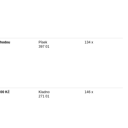
hodou
Písek
134 x
397 01
000 Kč
Kladno
146 x
271 01