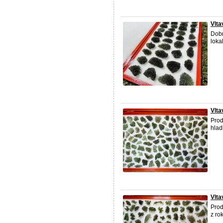
Vlta
Dobr
lokal
Vlta
Prod
hlad
Vlta
Prod
z ro