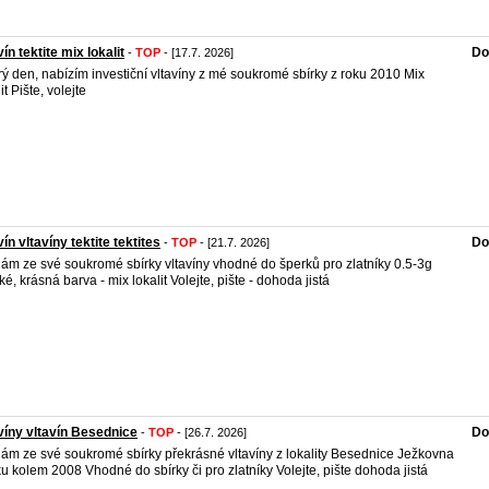
vín tektite mix lokalit
Do
-
TOP
- [17.7. 2026]
ý den, nabízím investiční vltavíny z mé soukromé sbírky z roku 2010 Mix
it Pište, volejte
vín vltavíny tektite tektites
Do
-
TOP
- [21.7. 2026]
ám ze své soukromé sbírky vltavíny vhodné do šperků pro zlatníky 0.5-3g
ké, krásná barva - mix lokalit Volejte, pište - dohoda jistá
víny vltavín Besednice
Do
-
TOP
- [26.7. 2026]
ám ze své soukromé sbírky překrásné vltavíny z lokality Besednice Ježkovna
ku kolem 2008 Vhodné do sbírky či pro zlatníky Volejte, pište dohoda jistá