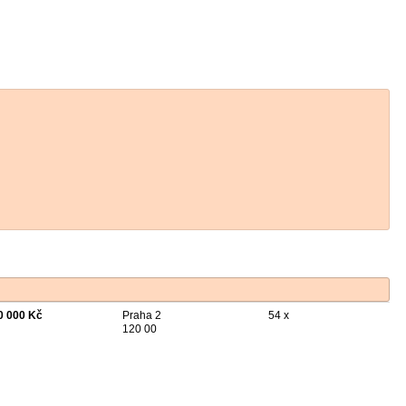
0 000 Kč
Praha 2
54 x
120 00