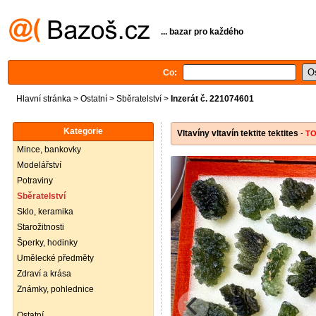
... bazar pro každého
Co:
Hlavní stránka
>
Ostatní
>
Sběratelství
>
Inzerát č. 221074601
Kategorie
Vltavíny vltavín tektite tektites
-
T
Mince, bankovky
Modelářství
Potraviny
Sběratelství
Sklo, keramika
Starožitnosti
Šperky, hodinky
Umělecké předměty
Zdraví a krása
Známky, pohlednice
Ostatní