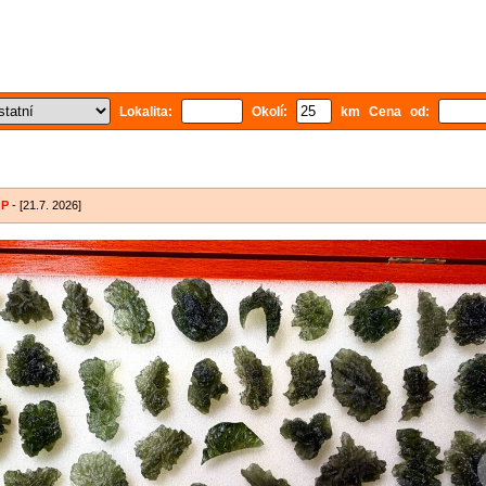
Lokalita:
Okolí:
km Cena od:
OP
- [21.7. 2026]