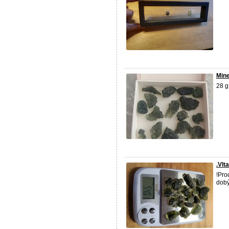
Mine
28 g
.Vlt
!Pro
dobý