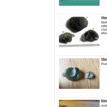
Vlta
Sbír
odbě
Lhot
stře
Vlta
Prod
Ráme
nov