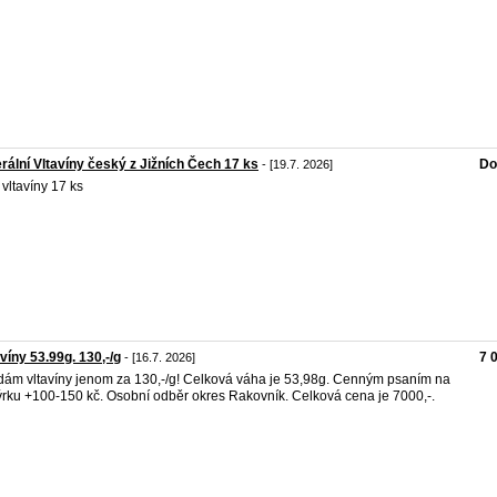
rální Vltavíny český z Jižních Čech 17 ks
Do
- [19.7. 2026]
 vltavíny 17 ks
avíny 53.99g. 130,-/g
7 
- [16.7. 2026]
dám vltavíny jenom za 130,-/g! Celková váha je 53,98g. Cenným psaním na
rku +100-150 kč. Osobní odběr okres Rakovník. Celková cena je 7000,-.