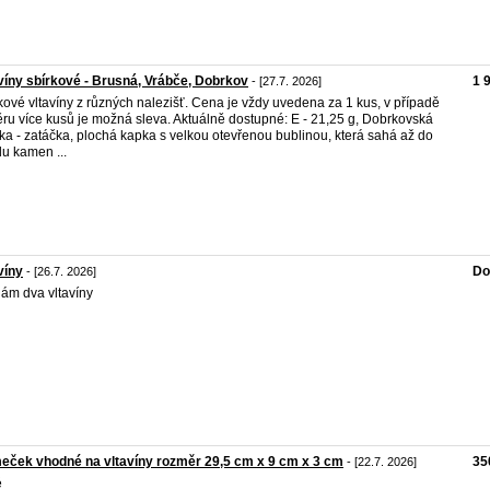
víny sbírkové - Brusná, Vrábče, Dobrkov
1 
- [27.7. 2026]
kové vltavíny z různých nalezišť. Cena je vždy uvedena za 1 kus, v případě
ru více kusů je možná sleva. Aktuálně dostupné: E - 21,25 g, Dobrkovská
ka - zatáčka, plochá kapka s velkou otevřenou bublinou, která sahá až do
du kamen ...
víny
Do
- [26.7. 2026]
ám dva vltavíny
ček vhodné na vltavíny rozměr 29,5 cm x 9 cm x 3 cm
35
- [22.7. 2026]
é