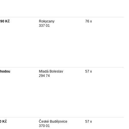
990 Kč
Rokycany
76 x
337 01
hodou
Mladá Boleslav
57 x
294 74
0 Kč
České Budějovice
57 x
370 01