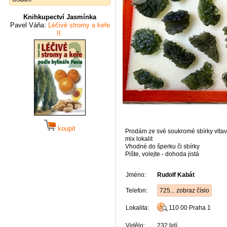
Knihkupectví Jasmínka
Pavel Váňa:
Léčivé stromy a keře
II.
koupit
Prodám ze své soukromé sbírky vltav
mix lokalit
Vhodné do šperku či sbírky
Pište, volejte - dohoda jistá
Jméno:
Rudolf Kabát
Telefon:
725... zobraz číslo
Lokalita:
110 00
Praha 1
Vidělo:
232 lidí