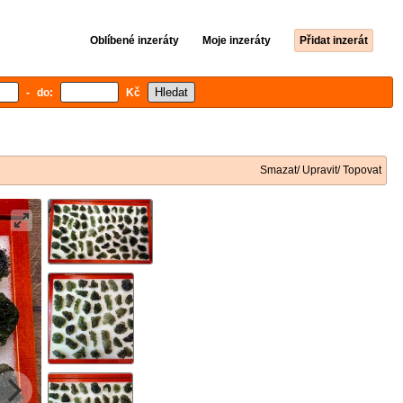
Oblíbené inzeráty
Moje inzeráty
Přidat inzerát
- do:
Kč
Smazat/ Upravit/ Topovat