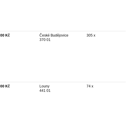
200 Kč
České Budějovice
305 x
370 01
000 Kč
Louny
74 x
441 01