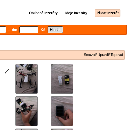
Oblíbené inzeráty
Moje inzeráty
Přidat inzerát
- do:
Kč
Smazat/ Upravit/ Topovat