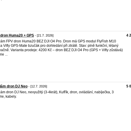
 dron Huma20 + GPS
4 
- [21.7. 2026]
ám FPV dron Huma20 BEZ DJI O4 Pro. Dron má GPS modul FlyFish M10
 a Vifly GPS-Mate bzučák pro dohledání při ztrátě. Stav: plně funkční, létaný
eačně. Varianta prodeje: 4200 Kč – dron BEZ DJI O4 Pro (GPS + Vifly zůstává)
ie ...
dám dron DJ Neo
5 
- [12.7. 2026]
ám dron DJ Neo, nevyužitý (3-4krát), Kufřík, dron, ovládání, nabíječka, 3
rie, kabely.