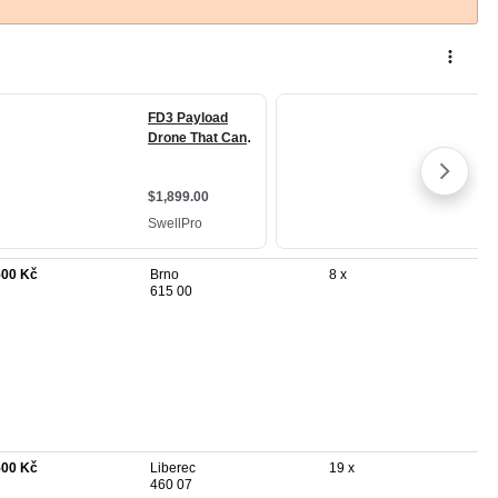
500 Kč
Brno
8 x
615 00
500 Kč
Liberec
19 x
460 07