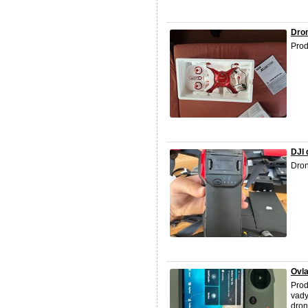
Dro
Prod
DJI 
Dron
Ovla
Prod
vady
dron