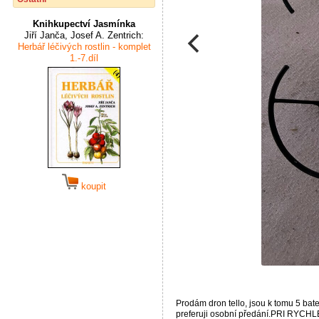
Knihkupectví Jasmínka
Jiří Janča, Josef A. Zentrich:
Herbář léčivých rostlin - komplet
1.-7.díl
koupit
Prodám dron tello, jsou k tomu 5 bat
preferuji osobní předání.PRI RYC