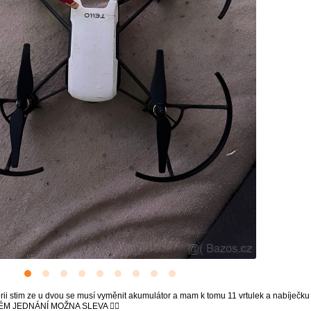
erii stim ze u dvou se musí vyměnit akumulátor a mam k tomu 11 vrtulek a nabíječku 
HLÉM JEDNÁNÍ MOŽNA SLEVA 👍🏽