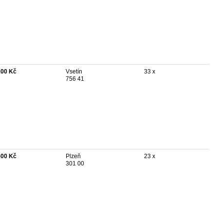
200 Kč
Vsetín
33 x
756 41
500 Kč
Plzeň
23 x
301 00