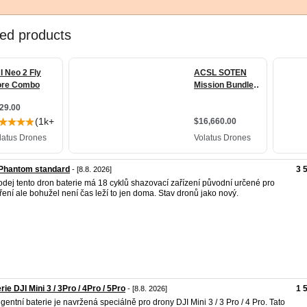
 Phantom standard
3 
- [8.8. 2026]
odej tento dron baterie má 18 cyklů shazovací zařízení původní určené pro
ření ale bohužel není čas leží to jen doma. Stav dronů jako nový.
rie DJI Mini 3 / 3Pro / 4Pro / 5Pro
1 
- [8.8. 2026]
ligentní baterie je navržená speciálně pro drony DJI Mini 3 / 3 Pro / 4 Pro. Tato