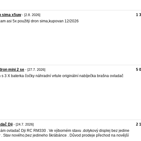
n sima x5uw
1 
- [2.8. 2026]
am asi 5x použitý dron sima,kupovan 12/2026
dron mini 2 se
5 
- [27.7. 2026]
 s 3 X baterka čočky náhradní vrtule originální nabíječka brašna ovladač
dač Dji
2 
- [24.7. 2026]
ám ovladač Dji RC RM330 . Ve výborném stavu .dotykový displej bez jedine
 . Stav nového,bez jedineho škrábánce . Důvod prodeje přechod na novější
 .