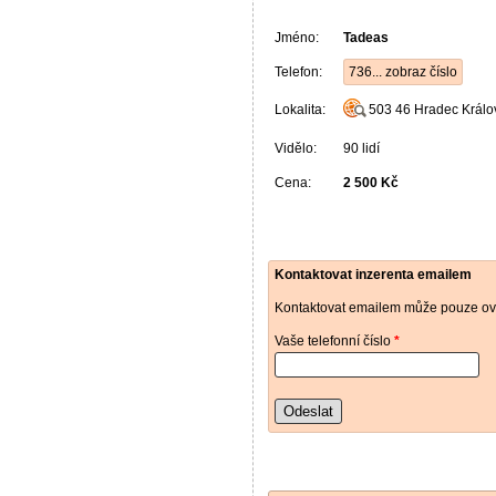
Jméno:
Tadeas
Telefon:
736... zobraz číslo
Lokalita:
503 46
Hradec Králo
Vidělo:
90 lidí
Cena:
2 500 Kč
Kontaktovat inzerenta emailem
Kontaktovat emailem může pouze ově
Vaše telefonní číslo
*
Odeslat