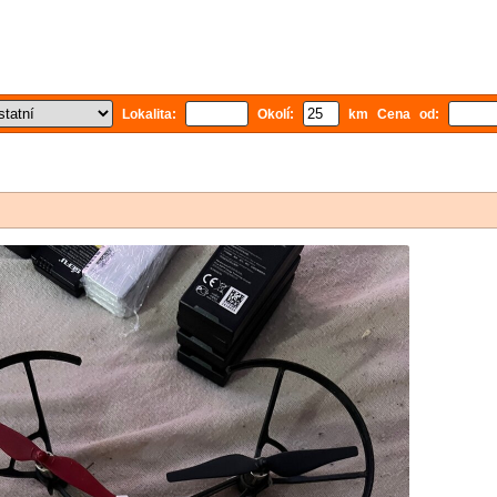
Lokalita:
Okolí:
km Cena od: