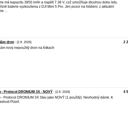
rie má kapacitu 3850 mAh a napětí 7.38 V, což umožňuje dlouhou dobu letu.
šně baterie vyzkoušena z DJI Mini 5 Pro. Jen pozor na hlášení, z aktuální
ie ...
dám dron
2 
- [2.8. 2026]
ám nový nepoužitý dron na fotkach
n - Protocol DRONIUM 3X - NOVÝ
4 
- [2.8. 2026]
 - Protocol DRONIUM 3X Stav jako NOVÝ (1 použitý). Nevhodný dárek. K
ednutí Plzeň.