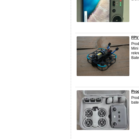
FPV
Prod
Mini
rekr
Bater
Pro
Prod
bate