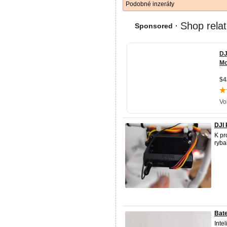
Podobné inzeráty
DJI
K pr
ryba
Bate
Inte