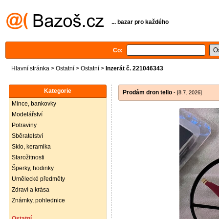
... bazar pro každého
Co:
Hlavní stránka
>
Ostatní
>
Ostatní
>
Inzerát č. 221046343
Kategorie
Prodám dron tello
- [8.7. 2026]
Mince, bankovky
Modelářství
Potraviny
Sběratelství
Sklo, keramika
Starožitnosti
Šperky, hodinky
Umělecké předměty
Zdraví a krása
Známky, pohlednice
Ostatní