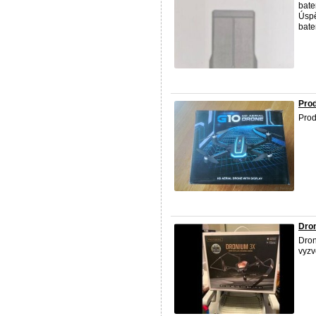
bate
Úspě
bater
Pro
Prod
Dro
Dron
vyzv