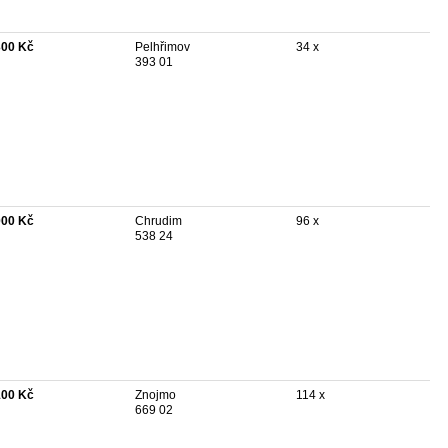
300 Kč
Pelhřimov
34 x
393 01
000 Kč
Chrudim
96 x
538 24
100 Kč
Znojmo
114 x
669 02