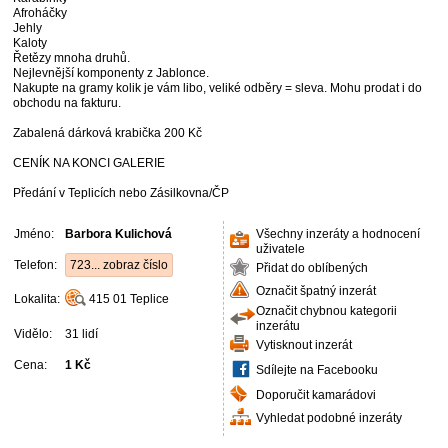
Afroháčky
Jehly
Kaloty
Řetězy mnoha druhů.
Nejlevnější komponenty z Jablonce.
Nakupte na gramy kolik je vám libo, veliké odběry = sleva. Mohu prodat i do
obchodu na fakturu.
Zabalená dárková krabička 200 Kč
CENÍK NA KONCI GALERIE
Předání v Teplicích nebo Zásilkovna/ČP
Jméno:
Barbora Kulichová
Všechny inzeráty a hodnocení
uživatele
Telefon:
723... zobraz číslo
Přidat do oblíbených
Označit špatný inzerát
Lokalita:
415 01
Teplice
Označit chybnou kategorii
inzerátu
Vidělo:
31 lidí
Vytisknout inzerát
Cena:
1 Kč
Sdílejte na Facebooku
Doporučit kamarádovi
Vyhledat podobné inzeráty