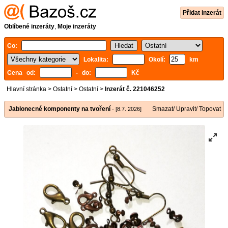
Přidat inzerát
Oblíbené inzeráty
,
Moje inzeráty
Co:
Lokalita:
Okolí:
km
Cena od:
- do:
Kč
Hlavní stránka
>
Ostatní
>
Ostatní
>
Inzerát č. 221046252
Jablonecné komponenty na tvoření
Smazat/ Upravit/ Topovat
- [8.7. 2026]