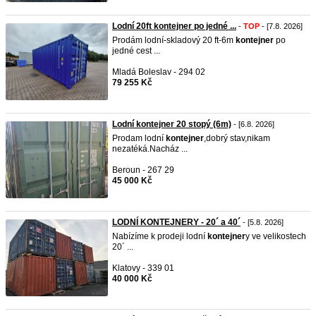
Lodní 20ft kontejner po jedné ...
-
TOP
- [7.8. 2026]
Prodám lodní-skladový 20 ft-6m
kontejner
po
jedné cest ...
Mladá Boleslav - 294 02
79 255 Kč
Lodní kontejner 20 stopý (6m)
- [6.8. 2026]
Prodam lodní
kontejner
,dobrý stav,nikam
nezatéká.Nacház ...
Beroun - 267 29
45 000 Kč
LODNÍ KONTEJNERY - 20´ a 40´
- [5.8. 2026]
Nabízíme k prodeji lodní
kontejner
y ve velikostech
20´ ...
Klatovy - 339 01
40 000 Kč