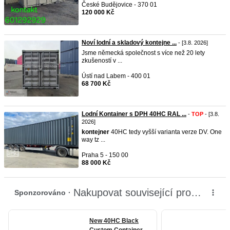
České Budějovice - 370 01
120 000 Kč
Noví lodní a skladový kontejne ...
- [3.8. 2026]
Jsme německá společnost s více než 20 lety
zkušeností v ...
Ústí nad Labem - 400 01
68 700 Kč
Lodní Kontainer s DPH 40HC RAL ...
-
TOP
- [3.8.
2026]
kontejner
40HC tedy vyšší varianta verze DV. One
way tz ...
Praha 5 - 150 00
88 000 Kč