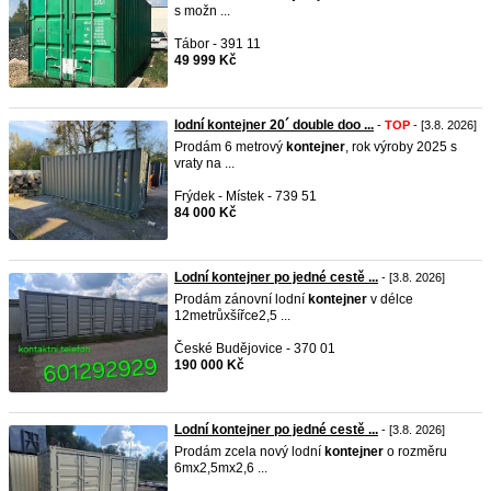
s možn ...
Tábor - 391 11
49 999 Kč
lodní kontejner 20´ double doo ...
-
TOP
- [3.8. 2026]
Prodám 6 metrový
kontejner
, rok výroby 2025 s
vraty na ...
Frýdek - Místek - 739 51
84 000 Kč
Lodní kontejner po jedné cestě ...
- [3.8. 2026]
Prodám zánovní lodní
kontejner
v délce
12metrůxšířce2,5 ...
České Budějovice - 370 01
190 000 Kč
Lodní kontejner po jedné cestě ...
- [3.8. 2026]
Prodám zcela nový lodní
kontejner
o rozměru
6mx2,5mx2,6 ...