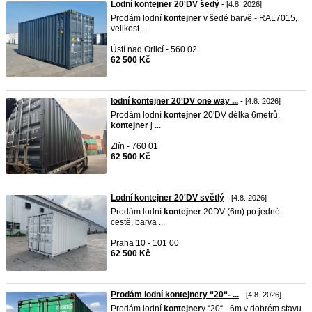
Lodní kontejner 20'DV šedý
- [4.8. 2026]
Prodám lodní
kontejner
v šedé barvě - RAL7015,
velikost ...
Ústí nad Orlicí - 560 02
62 500 Kč
lodní kontejner 20'DV one way ...
- [4.8. 2026]
Prodám lodní
kontejner
20'DV délka 6metrů.
kontejner
j ...
Zlín - 760 01
62 500 Kč
Lodní kontejner 20'DV světlý
- [4.8. 2026]
Prodám lodní
kontejner
20DV (6m) po jedné
cestě, barva ...
Praha 10 - 101 00
62 500 Kč
Prodám lodní kontejnery “20“- ...
- [4.8. 2026]
Prodám lodní
kontejner
y “20“ - 6m v dobrém stavu