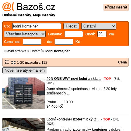
Přidat inzerát
Oblíbené inzeráty
,
Moje inzeráty
Co:
Lokalita:
Okolí:
km
Cena od:
- do:
Kč
Hlavní stránka
>
Ostatní
>
lodni kontejner
Cena
1-20 inzerátů z 112
Nové inzeráty e-mailem
40ft-ONE WAY noví lodní a skla ...
-
TOP
- [8.8.
2026]
Jsme německá společnost s více než 20 lety
zkušeností v ...
Praha 1 - 110 00
94 400 Kč
Lodní kontejner izotermický (c ...
-
TOP
- [8.8.
2026]
Prodám chladící izotermický
kontejner
v dobrém