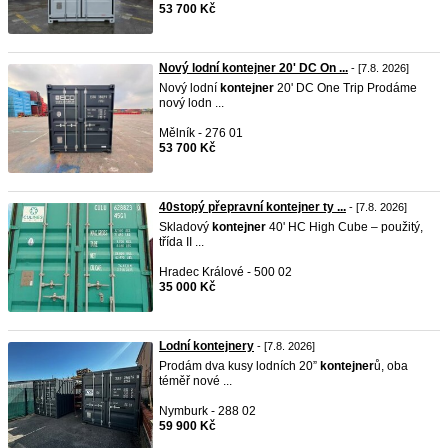
53 700 Kč
Nový lodní kontejner 20' DC On ...
- [7.8. 2026]
Nový lodní
kontejner
20' DC One Trip Prodáme
nový lodn ...
Mělník - 276 01
53 700 Kč
40stopý přepravní kontejner ty ...
- [7.8. 2026]
Skladový
kontejner
40' HC High Cube – použitý,
třída II ...
Hradec Králové - 500 02
35 000 Kč
Lodní kontejnery
- [7.8. 2026]
Prodám dva kusy lodních 20”
kontejner
ů, oba
téměř nové ...
Nymburk - 288 02
59 900 Kč