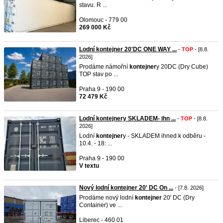
stavu. R ...
Olomouc - 779 00
269 000 Kč
Lodní kontejner 20'DC ONE WAY ...
-
TOP
- [8.8.
2026]
Prodáme námořní
kontejner
y 20DC (Dry Cube)
TOP stav po ...
Praha 9 - 190 00
72 479 Kč
Lodní kontejnery SKLADEM- ihn ...
-
TOP
- [8.8.
2026]
Lodní
kontejner
y - SKLADEM ihned k odběru -
10.4. - 18: ...
Praha 9 - 190 00
V textu
Nový lodní kontejner 20' DC On ...
- [7.8. 2026]
Prodáme nový lodní
kontejner
20' DC (Dry
Container) ve ...
Liberec - 460 01