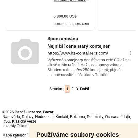
Stránka:
1
2
3
Další
©2026 Bazoš -
Inzerce, Bazar
Nápověda
,
Dotazy
,
Hodnocení
,
Kontakt
,
Reklama
,
Podmínky
,
Ochrana údajů
,
RSS
,
Inzeráty Ostatní celkem:
150258
, za 24 hodin:
3185
Používáme soubory cookies
Mapa kategorií
,
Nejvyhledávanější výrazy