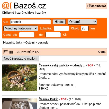
Přidat inzerát
Oblíbené inzeráty
,
Moje inzeráty
Co:
Lokalita:
Okolí:
km
Cena od:
- do:
Kč
Hlavní stránka
>
Ostatní
>
cesnek
Cena
1-20 inzerátů z 127
Nové inzeráty e-mailem
Česnek český paličák – odrůdy ...
-
TOP
- [7.8.
2026]
Prodáme námi vypěstovaný český paličák z letošní
úrody, ...
Žďár nad Sázavou - 591 01
180 Kč
Česnek Dukát
-
TOP
- [7.8. 2026]
Prodám česnek paličák odrůda Dukát po platbě
předem moh ...