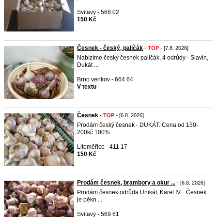
Svitavy - 568 02
150 Kč
Česnek - český, paličák
-
TOP
- [7.8. 2026]
Nabízíme český česnek paličák, 4 odrůdy - Slavin,
Dukát ...
Brno venkov - 664 64
V textu
Česnek
-
TOP
- [6.8. 2026]
Prodám český česnek - DUKÁT. Cena od 150-
200kč 100% ...
Litoměřice - 411 17
150 Kč
Prodám česnek, brambory a okur ...
- [6.8. 2026]
Prodám česnek odrůda Unikát, Karel IV. . Česnek
je pěkn ...
Svitavy - 569 61