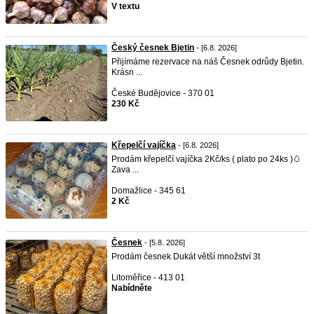
V textu
Český česnek Bjetin
- [6.8. 2026]
Přijímáme rezervace na náš Česnek odrůdy Bjetin.
Krásn ...
České Budějovice - 370 01
230 Kč
Křepelčí vajíčka
- [6.8. 2026]
Prodám křepelčí vajíčka 2Kč/ks ( plato po 24ks )🥚
Zava ...
Domažlice - 345 61
2 Kč
Česnek
- [5.8. 2026]
Prodám česnek Dukát větší množství 3t
Litoměřice - 413 01
Nabídněte