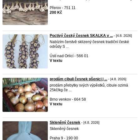
Přerov - 751 11
200 Kč
Poctivý český česnek SKALKA v ...
- [4.8. 2026]
Nabízím čerstvě sklizený česnek tradiční české
odrůdy S ...
Ústí nad Orlicí - 566 01
V textu
prodám cibuli česnek pšenici j ...
- [4.8. 2026]
prodám přebytky svých výpěstků, cibule ozimá
25kč/kg če ...
Brno venkov - 664 58
V textu
Skleněný česnek
- [4.8. 2026]
Skleněný česnek
Praha 9 - 190 00