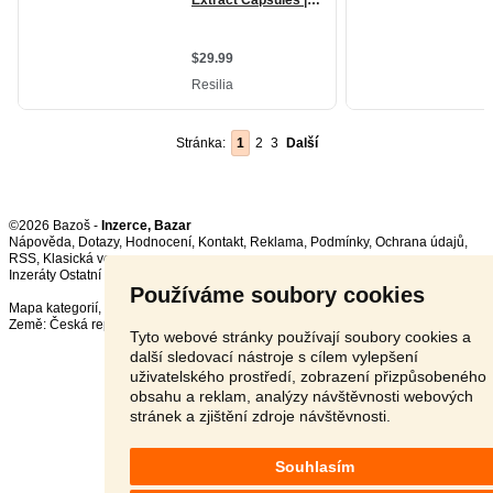
Stránka:
1
2
3
Další
©2026 Bazoš -
Inzerce, Bazar
Nápověda
,
Dotazy
,
Hodnocení
,
Kontakt
,
Reklama
,
Podmínky
,
Ochrana údajů
,
RSS
,
Inzeráty Ostatní celkem:
149560
, za 24 hodin:
3468
Používáme soubory cookies
Mapa kategorií
,
Nejvyhledávanější výrazy
Země:
Česká republika
,
Slovensko
,
Polsko
,
Rakousko
Tyto webové stránky používají soubory cookies a
další sledovací nástroje s cílem vylepšení
uživatelského prostředí, zobrazení přizpůsobeného
obsahu a reklam, analýzy návštěvnosti webových
stránek a zjištění zdroje návštěvnosti.
Souhlasím