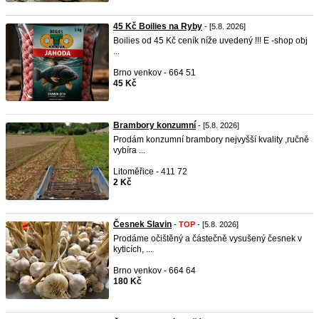
45 Kč Boilies na Ryby
- [5.8. 2026]
Boilies od 45 Kč ceník níže uvedený !!! E -shop obj
...
Brno venkov - 664 51
45 Kč
Brambory konzumní
- [5.8. 2026]
Prodám konzumní brambory nejvyšší kvality ,ručně
vybíra ...
Litoměřice - 411 72
2 Kč
Česnek Slavin
-
TOP
- [5.8. 2026]
Prodáme očištěný a částečně vysušený česnek v
kyticích, ...
Brno venkov - 664 64
180 Kč