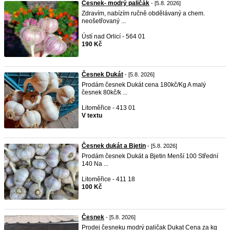
Česnek- modrý paličák
- [5.8. 2026]
Zdravím, nabízím ručně obdělávaný a chem.
neošetřovaný ...
Ústí nad Orlicí - 564 01
190 Kč
Česnek Dukát
- [5.8. 2026]
Prodám česnek Dukát cena 180kč/Kg A malý
česnek 80kč/k ...
Litoměřice - 413 01
V textu
Česnek dukát a Bjetin
- [5.8. 2026]
Prodám česnek Dukát a Bjetin Menší 100 Střední
140 Na ...
Litoměřice - 411 18
100 Kč
Česnek
- [5.8. 2026]
Prodej česneku modrý paličak Dukat Cena za kg