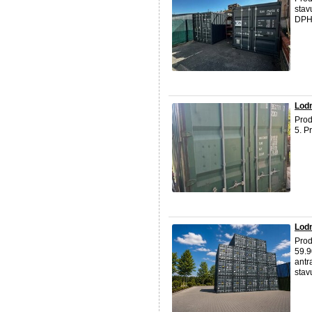
stav
DPH 
Lodn
Prod
5. P
Lod
Prod
59.9
antr
stav