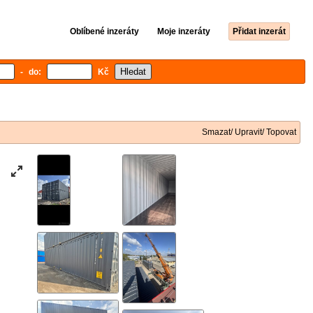
Oblíbené inzeráty
Moje inzeráty
Přidat inzerát
- do:
Kč
Smazat/ Upravit/ Topovat