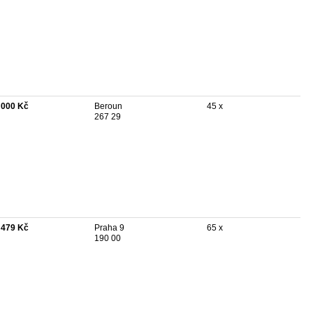
 000 Kč
Beroun
45 x
267 29
 479 Kč
Praha 9
65 x
190 00