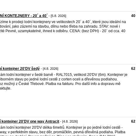
NÍ KONTEJNERY - 20´ a 40´
40
- [5.8. 2026]
zíme k prodeji lodní kontejnery ve velikostech 20´ a 40´, které jsou ideální na
dování, jako zázemí na stavbu, dílnu nebo třeba na zahradu. STAV: nové i
ité Pevné, uzamykatelné, ihned k odběru. CENA: (bez DPH) - 20´ od cca. 40
í kontejner 20'DV šedý
62
- [4.8. 2026]
ám lodní kontejner v šedé barvě - RAL7015, velikost 20'DV (6m). Kontejner je
ýborném stavu po jedné lodní cestě z corten oceli a dřevěnou podlahou.
z možný z České Třebové. Platba na fakturu. Pro další info a dopravu mě
aktujte.
í kontejner 20'DV one way Antracit
62
- [4.8. 2026]
ám lodní kontejner 20'DV délka 6metrů. Kontejner je po jedné lodní cestě -
way, v perfektním stavu, bez děr, promáčklin, pevná dřevěná podlaha. Platba