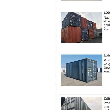
LOD
Nabí
skla
použ
0 ...
Lodn
Prod
ve v
Dovo
kont
lodn
Prod
one 