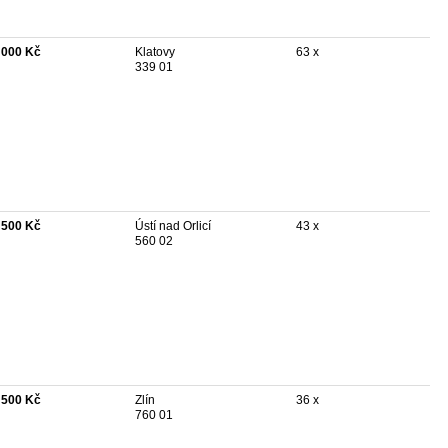
 000 Kč
Klatovy
63 x
339 01
 500 Kč
Ústí nad Orlicí
43 x
560 02
 500 Kč
Zlín
36 x
760 01