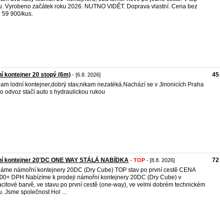
u. Vyrobeno začátek roku 2026. NUTNO VIDĚT. Doprava vlastní. Cena bez
59 900/kus.
í kontejner 20 stopý (6m)
45
- [6.8. 2026]
am lodní kontejner,dobrý stav,nikam nezatéká.Nachází se v Jinonicích Praha
ro odvoz stačí auto s hydraulickou rukou
ní kontejner 20'DC ONE WAY STÁLÁ NABÍDKA
72
-
TOP
- [8.8. 2026]
áme námořní kontejnery 20DC (Dry Cube) TOP stav po první cestě CENA
00+ DPH Nabízíme k prodeji námořní kontejnery 20DC (Dry Cube) v
acitové barvě, ve stavu po první cestě (one-way), ve velmi dobrém technickém
u. Jsme společnost Hol ...