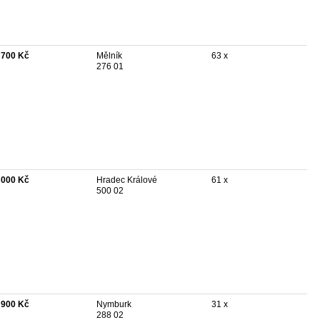
 700 Kč
Mělník
63 x
276 01
 000 Kč
Hradec Králové
61 x
500 02
 900 Kč
Nymburk
31 x
288 02