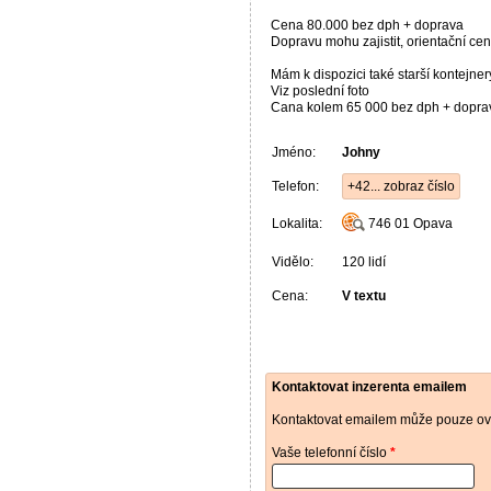
Cena 80.000 bez dph + doprava
Dopravu mohu zajistit, orientační ce
Mám k dispozici také starší kontejner
Viz poslední foto
Cana kolem 65 000 bez dph + dopra
Jméno:
Johny
Telefon:
+42... zobraz číslo
Lokalita:
746 01
Opava
Vidělo:
120 lidí
Cena:
V textu
Kontaktovat inzerenta emailem
Kontaktovat emailem může pouze ově
Vaše telefonní číslo
*