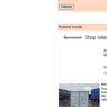
Odeslat
Podobné inzeráty
Nový
Prod
Kont
díky
nářad