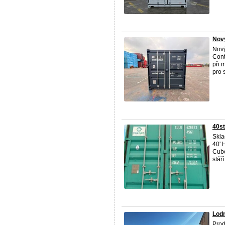
Nový
Nový
Cont
při 
pro 
40st
Skla
40' 
Cube
stáří 
Lodn
Prod