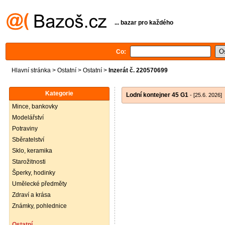
... bazar pro každého
Co:
Hlavní stránka
>
Ostatní
>
Ostatní
>
Inzerát č. 220570699
Kategorie
Lodní kontejner 45 G1
- [25.6. 2026]
Mince, bankovky
Modelářství
Potraviny
Sběratelství
Sklo, keramika
Starožitnosti
Šperky, hodinky
Umělecké předměty
Zdraví a krása
Známky, pohlednice
Ostatní