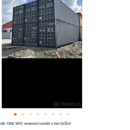
cestě- ONE WAY, venkovní rozměr v mm DxŠxV