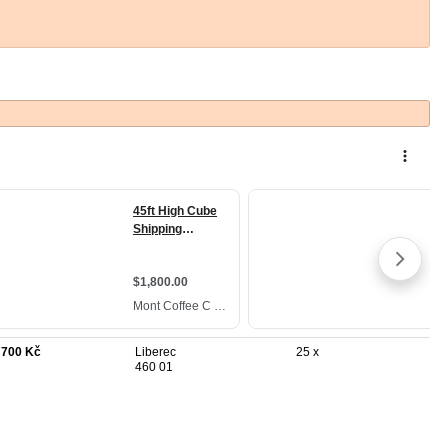
 700 Kč
Liberec
25 x
460 01