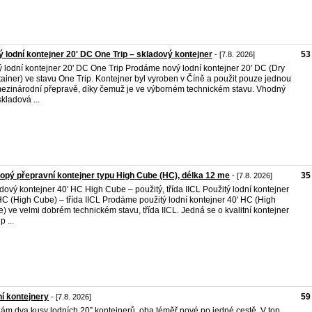
 lodní kontejner 20' DC One Trip – skladový kontejner
53
- [7.8. 2026]
 lodní kontejner 20' DC One Trip Prodáme nový lodní kontejner 20' DC (Dry
ainer) ve stavu One Trip. Kontejner byl vyroben v Číně a použit pouze jednou
mezinárodní přepravě, díky čemuž je ve výborném technickém stavu. Vhodný
skladová ...
opý přepravní kontejner typu High Cube (HC), délka 12 me
35
- [7.8. 2026]
dový kontejner 40' HC High Cube – použitý, třída IICL Použitý lodní kontejner
HC (High Cube) – třída IICL Prodáme použitý lodní kontejner 40' HC (High
) ve velmi dobrém technickém stavu, třída IICL. Jedná se o kvalitní kontejner
p ...
í kontejnery
59
- [7.8. 2026]
ám dva kusy lodních 20” kontejnerů, oba téměř nové po jedné cestě. V top