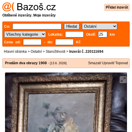
Přidat inzerát
Oblíbené inzeráty
,
Moje inzeráty
Co:
Lokalita:
Okolí:
km
Cena od:
- do:
Kč
Hlavní stránka
>
Ostatní
>
Starožitnosti
>
Inzerát č. 220111694
Prodám dva obrazy 1908
Smazat/ Upravit/ Topovat
- [13.6. 2026]