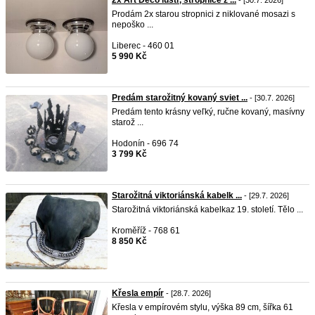
Prodám 2x starou stropnici z niklované mosazi s
nepoško ...
Liberec - 460 01
5 990 Kč
Predám starožitný kovaný sviet ...
- [30.7. 2026]
Predám tento krásny veľký, ručne kovaný, masívny
starož ...
Hodonín - 696 74
3 799 Kč
Starožitná viktoriánská kabelk ...
- [29.7. 2026]
Starožitná viktoriánská kabelkaz 19. století. Tělo ...
Kroměříž - 768 61
8 850 Kč
Křesla empír
- [28.7. 2026]
Křesla v empírovém stylu, výška 89 cm, šířka 61