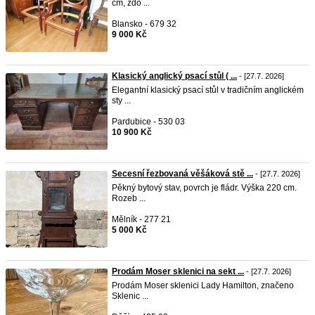
cm, zdo ...
Blansko - 679 32
9 000 Kč
Klasický anglický psací stůl ( ...
- [27.7. 2026]
Elegantní klasický psací stůl v tradičním anglickém
sty ...
Pardubice - 530 03
10 900 Kč
Secesní řezbovaná věšáková stě ...
- [27.7. 2026]
Pěkný bytový stav, povrch je fládr. Výška 220 cm.
Rozeb ...
Mělník - 277 21
5 000 Kč
Prodám Moser sklenici na sekt ...
- [27.7. 2026]
Prodám Moser sklenici Lady Hamilton, značeno
Sklenic ...