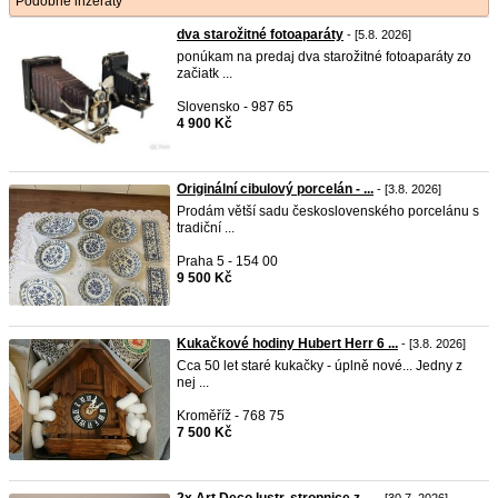
Podobné inzeráty
dva starožitné fotoaparáty
- [5.8. 2026]
ponúkam na predaj dva starožitné fotoaparáty zo
začiatk ...
Slovensko - 987 65
4 900 Kč
Originální cibulový porcelán - ...
- [3.8. 2026]
Prodám větší sadu československého porcelánu s
tradiční ...
Praha 5 - 154 00
9 500 Kč
Kukačkové hodiny Hubert Herr 6 ...
- [3.8. 2026]
Cca 50 let staré kukačky - úplně nové... Jedny z
nej ...
Kroměříž - 768 75
7 500 Kč
2x Art Deco lustr, stropnice z ...
- [30.7. 2026]