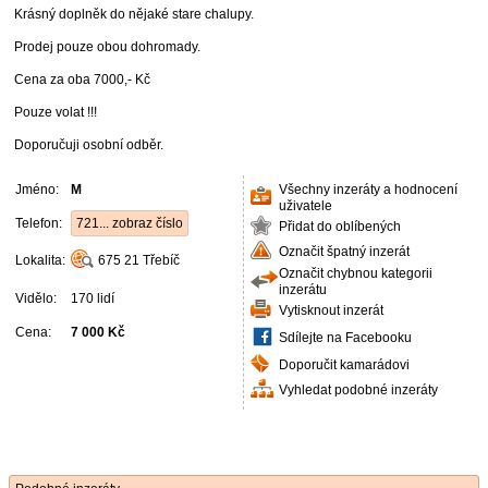
Krásný doplněk do nějaké stare chalupy.
Prodej pouze obou dohromady.
Cena za oba 7000,- Kč
Pouze volat !!!
Doporučuji osobní odběr.
Jméno:
M
Všechny inzeráty a hodnocení
uživatele
Telefon:
721... zobraz číslo
Přidat do oblíbených
Označit špatný inzerát
Lokalita:
675 21
Třebíč
Označit chybnou kategorii
inzerátu
Vidělo:
170 lidí
Vytisknout inzerát
Cena:
7 000 Kč
Sdílejte na Facebooku
Doporučit kamarádovi
Vyhledat podobné inzeráty