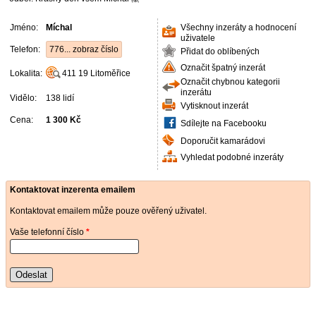
Jméno:
Míchal
Všechny inzeráty a hodnocení
uživatele
Telefon:
776... zobraz číslo
Přidat do oblíbených
Označit špatný inzerát
Lokalita:
411 19
Litoměřice
Označit chybnou kategorii
inzerátu
Vidělo:
138 lidí
Vytisknout inzerát
Cena:
1 300 Kč
Sdílejte na Facebooku
Doporučit kamarádovi
Vyhledat podobné inzeráty
Kontaktovat inzerenta emailem
Kontaktovat emailem může pouze ověřený uživatel.
Vaše telefonní číslo
*
Odeslat