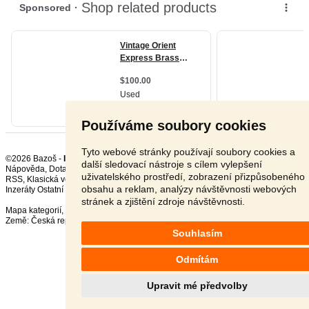
Používáme soubory cookies
Tyto webové stránky používají soubory cookies a
©2026 Bazoš -
Inzerce, Bazar Starožitnosti
další sledovací nástroje s cílem vylepšení
Nápověda
,
Dotazy
,
Hodnocení
,
Kontakt
,
Reklama
,
Podmínky
,
Ochrana údajů
,
uživatelského prostředí, zobrazení přizpůsobeného
RSS
,
obsahu a reklam, analýzy návštěvnosti webových
Inzeráty Ostatní celkem:
150523
, za 24 hodin:
3195
stránek a zjištění zdroje návštěvnosti.
Mapa kategorií
,
Nejvyhledávanější výrazy
Země:
Česká republika
,
Slovensko
,
Polsko
,
Rakousko
Souhlasím
Odmítám
Upravit mé předvolby