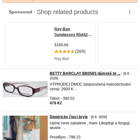
BETTY BARCLAY BB0565 dámské br ...
- [6.8.
2026]
VÝPRODEJ DMOC (doporučená maloobchodní
cena): 2600 K ...
Tábor - 390 02
479 Kč
Dioptricke čteci bryle
- [6.8. 2026]
Uplne nove zabalene , mam 1dioptryji a funguji
skvele . ...
Prostějov - 798 23