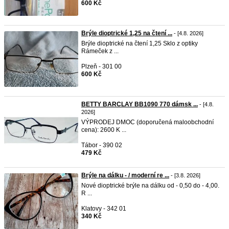
600 Kč
Brýle dioptrické 1,25 na čtení ...
- [4.8. 2026]
Brýle dioptrické na čtení 1,25 Sklo z optiky
Rámeček z ...
Plzeň - 301 00
600 Kč
BETTY BARCLAY BB1090 770 dámsk ...
- [4.8.
2026]
VÝPRODEJ DMOC (doporučená maloobchodní
cena): 2600 K ...
Tábor - 390 02
479 Kč
Brýle na dálku - / moderní re ...
- [3.8. 2026]
Nové dioptrické brýle na dálku od - 0,50 do - 4,00.
R ...
Klatovy - 342 01
340 Kč