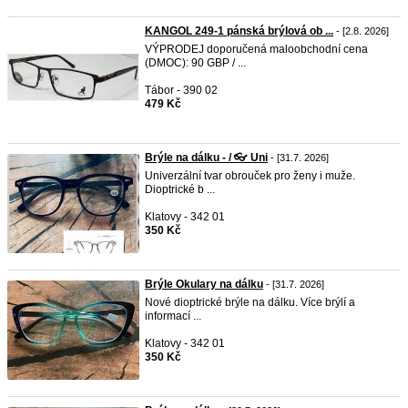
KANGOL 249-1 pánská brýlová ob ...
- [2.8. 2026]
VÝPRODEJ doporučená maloobchodní cena
(DMOC): 90 GBP / ...
Tábor - 390 02
479 Kč
Brýle na dálku - / 👓 Uni
- [31.7. 2026]
Univerzální tvar obrouček pro ženy i muže.
Dioptrické b ...
Klatovy - 342 01
350 Kč
Brýle Okulary na dálku
- [31.7. 2026]
Nové dioptrické brýle na dálku. Více brýlí a
informací ...
Klatovy - 342 01
350 Kč