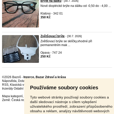
Brýle na dálku
- [30.7. 2026]
Nové dioptrické brýle na dálku od -0,50 do - 4,00 ...
Klatovy - 342 01
350 Kč
Zvětšovací brýle
- [30.7. 2026]
Zvětšovací brýle se sklíčky,vhodné při
permanentním mak ...
Opava - 747 24
250 Kč
©2026 Bazoš -
Inzerce, Bazar Zdraví a krása
Nápověda
,
Dotazy
,
Hodnocení
,
Kontakt
,
Reklama
,
Podmínky
,
Ochrana údajů
,
RSS
,
Používáme soubory cookies
Inzeráty Ostatní celkem:
151676
, za 24 hodin:
3424
Mapa kategorií
,
Nejvyhledávanější výrazy
Tyto webové stránky používají soubory cookies a
Země:
Česká republika
,
Slovensko
,
Polsko
,
Rakousko
další sledovací nástroje s cílem vylepšení
uživatelského prostředí, zobrazení přizpůsobeného
obsahu a reklam, analýzy návštěvnosti webových