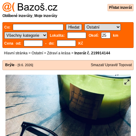
Přidat inzerát
Oblíbené inzeráty
,
Moje inzeráty
Co:
Lokalita:
Okolí:
km
Cena od:
- do:
Kč
Hlavní stránka
>
Ostatní
>
Zdraví a krása
>
Inzerát č. 219914144
Brýle
Smazat/ Upravit/ Topovat
- [9.6. 2026]