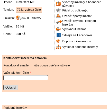
Jméno:
LuxeCare MK
Všechny inzeráty a hodnocení
uživatele
Telefon:
723... zobraz číslo
Přidat do oblíbených
Označit špatný inzerát
Lokalita:
342 01
Klatovy
Označit chybnou kategorii
inzerátu
Vidělo:
95 lidí
Vytisknout inzerát
Cena:
350 Kč
Sdílejte na Facebooku
Doporučit kamarádovi
Vyhledat podobné inzeráty
Kontaktovat inzerenta emailem
Kontaktovat emailem může pouze ověřený uživatel.
Vaše telefonní číslo
*
Odeslat
Podobné inzeráty