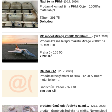
Nádrže na PHM
- [30.7. 2026]
Prodám 4 ks nádrží na PHM. Objem 1500l/ks,
materiál- pl ...
Tábor - 391 75
Dohodou
RC model Mirage 2000C V2 80mm ...
- [30.7. 2026]
Prodám krásně létající maketu Mirage 2000C na
80 mm EDF ...
Praha 5 - 155 00
7 280 Kč
ROTAX 912
- [29.7. 2026]
Prodám letecký motor ROTAX 912 ULS 100Ps
motor je kom ...
Jindřichův Hradec - 377 01
160 000 Kč
prodám různé odstředivky na ml ...
- [29.7. 2026]
prodám různé odstředivky na mléko. Nekompletní-