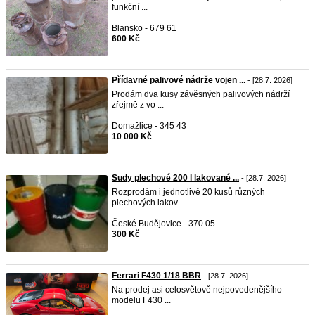
funkční ...
Blansko - 679 61
600 Kč
Přídavné palivové nádrže vojen ...
- [28.7. 2026]
Prodám dva kusy závěsných palivových nádrží
zřejmě z vo ...
Domažlice - 345 43
10 000 Kč
Sudy plechové 200 l lakované ...
- [28.7. 2026]
Rozprodám i jednotlivě 20 kusů různých
plechových lakov ...
České Budějovice - 370 05
300 Kč
Ferrari F430 1/18 BBR
- [28.7. 2026]
Na prodej asi celosvětově nejpovedenějšího
modelu F430 ...