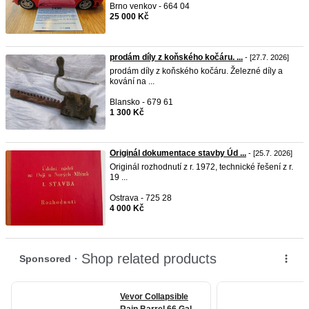
Brno venkov - 664 04
25 000 Kč
prodám díly z koňského kočáru. ...
- [27.7. 2026]
prodám díly z koňského kočáru. Železné díly a
kování na ...
Blansko - 679 61
1 300 Kč
Originál dokumentace stavby Úd ...
- [25.7. 2026]
Originál rozhodnutí z r. 1972, technické řešení z r.
19 ...
Ostrava - 725 28
4 000 Kč