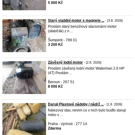
5 000 Kč
Starý stabilní motor s magnete ...
- [3.8. 2026]
Prodám starý benzínový stacionární motor
(stabiťák) z n ...
Šumperk - 789 01
3 200 Kč
Závěsný lodní motor
- [2.8. 2026]
Prodám závěsný lodní motor Waterman 2.6 HP
(4T) Prodám ...
Beroun - 267 51
8 000 Kč
Daruji Plastové nádoby / nádrž ...
- [1.8. 2026]
Nálezový stav, nevim co v nich bylo buďto daruji
nebo v ...
Praha - východ - 277 14
Zdarma