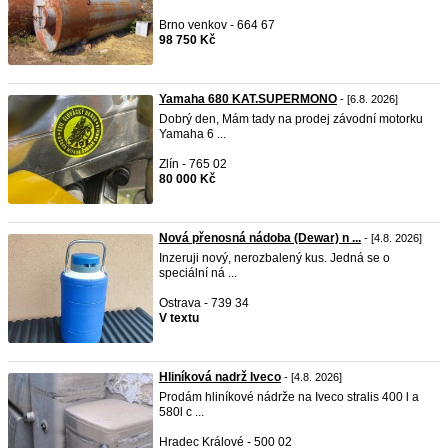
Brno venkov - 664 67
98 750 Kč
Yamaha 680 KAT.SUPERMONO
- [6.8. 2026]
Dobrý den, Mám tady na prodej závodní motorku
Yamaha 6 ...
Zlín - 765 02
80 000 Kč
Nová přenosná nádoba (Dewar) n ...
- [4.8. 2026]
Inzeruji nový, nerozbalený kus. Jedná se o
speciální ná ...
Ostrava - 739 34
V textu
Hliníková nadrž Iveco
- [4.8. 2026]
Prodám hliníkové nádrže na Iveco stralis 400 l a
580l c ...
Hradec Králové - 500 02