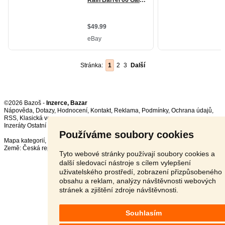
Stránka:
1
2
3
Další
©2026 Bazoš -
Inzerce, Bazar
Nápověda
,
Dotazy
,
Hodnocení
,
Kontakt
,
Reklama
,
Podmínky
,
Ochrana údajů
,
RSS
,
Inzeráty Ostatní celkem:
150603
, za 24 hodin:
3180
Používáme soubory cookies
Mapa kategorií
,
Nejvyhledávanější výrazy
Země:
Česká republika
,
Slovensko
,
Polsko
,
Rakousko
Tyto webové stránky používají soubory cookies a
další sledovací nástroje s cílem vylepšení
uživatelského prostředí, zobrazení přizpůsobeného
obsahu a reklam, analýzy návštěvnosti webových
stránek a zjištění zdroje návštěvnosti.
Souhlasím