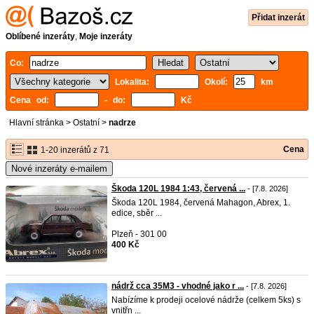
Přidat inzerát
Oblíbené inzeráty
,
Moje inzeráty
Co:
Lokalita:
Okolí:
km
Cena od:
- do:
Kč
Hlavní stránka
>
Ostatní
>
nadrze
Cena
1-20 inzerátů z 71
Nové inzeráty e-mailem
Škoda 120L 1984 1:43, červená ...
- [7.8. 2026]
Škoda 120L 1984, červená Mahagon, Abrex, 1.
edice, sběr ...
Plzeň - 301 00
400 Kč
nádrž cca 35M3 - vhodné jako r ...
- [7.8. 2026]
Nabízíme k prodeji ocelové nádrže (celkem 5ks) s
vnitřn ...