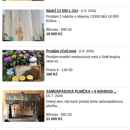
Nádrž 13 500 L (2x)
- [1.8. 2026]
Prodám 2 nádrže o objemu 13500 litrů 18 000
Kč/kus ...
Břeclav - 690 02
18 000 Kč
Prodám včelí med
- [1.8. 2026]
Prodám kvalitní medovicový med z čisté krajiny
okolí vo ...
Praha 4 - 140 00
160 Kč
SAMOSPÁDOVÁ PLNIČKA + 6 NÁHRAD ...
-
[31.7. 2026]
Dobrý den, rád bych prodal tuhle samospádovou
plničku ...
Břeclav - 691 02
21 000 Kč