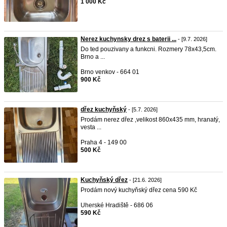
1 000 Kč
Nerez kuchynsky drez s baterii ...
- [9.7. 2026]
Do ted pouzivany a funkcni. Rozmery 78x43,5cm.
Brno a ...
Brno venkov - 664 01
900 Kč
dřez kuchyňský
- [5.7. 2026]
Prodám nerez dřez ,velikost 860x435 mm, hranatý,
vesta ...
Praha 4 - 149 00
500 Kč
Kuchyňský dřez
- [21.6. 2026]
Prodám nový kuchyňský dřez cena 590 Kč
Uherské Hradiště - 686 06
590 Kč