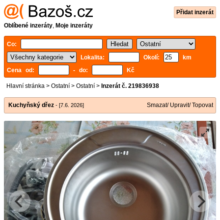
Přidat inzerát
Oblíbené inzeráty
,
Moje inzeráty
Co:
Lokalita:
Okolí:
km
Cena od:
- do:
Kč
Hlavní stránka
>
Ostatní
>
Ostatní
>
Inzerát č. 219836938
Kuchyňský dřez
Smazat/ Upravit/ Topovat
- [7.6. 2026]