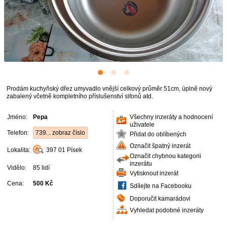
Prodám kuchyňský dřez umyvadlo vnější celkový průměr 51cm, úplně nový
zabalený včetně kompletního příslušenství sifonů atd.
Jméno:
Pepa
Všechny inzeráty a hodnocení
uživatele
Telefon:
739... zobraz číslo
Přidat do oblíbených
Označit špatný inzerát
Lokalita:
397 01
Písek
Označit chybnou kategorii
inzerátu
Vidělo:
85 lidí
Vytisknout inzerát
Cena:
500 Kč
Sdílejte na Facebooku
Doporučit kamarádovi
Vyhledat podobné inzeráty