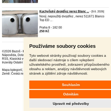
Kuchyňský dvojdřez nerez Blanc ...
- [9.6. 2026]
Nový, nepoužitý dvojdřez , nerez 511671 Blanco
Top ED ...
Praha 8 - 182 00
250 Kč
Používáme soubory cookies
©2026 Bazoš -
Inzerce, Bazar Ostatní
Nápověda
,
Dotazy
,
Hodnocení
,
Kontakt
,
Reklama
,
Podmínky
,
Ochrana údajů
,
Tyto webové stránky používají soubory cookies a
RSS
,
další sledovací nástroje s cílem vylepšení
Inzeráty Ostatní celkem:
150100
, za 24 hodin:
3372
uživatelského prostředí, zobrazení přizpůsobeného
obsahu a reklam, analýzy návštěvnosti webových
Mapa kategorií
,
Nejvyhledávanější výrazy
stránek a zjištění zdroje návštěvnosti.
Země:
Česká republika
,
Slovensko
,
Polsko
,
Rakousko
Souhlasím
Odmítám
Upravit mé předvolby