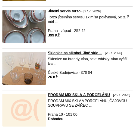
Jídelní servis torzo
- [27.7. 2026]
Torzo jídelního servisu 1x mísa polévková, 5x talíř
měl ...
Praha - západ - 252 42
399 Kč
Sklenice na alkohol. Jiné sklo ...
- [26.7. 2026]
Sklenice na brandy, víno, sekt, whisky: víno vyšší
tva ...
České Budějovice - 370 04
26 Kč
PRODÁM MIX SKLA A PORCELÁNU
- [25.7. 2026]
PRODÁM MIX SKLA A PORCELÁNU, ČAJOVOU
SOUPRAVU SE ZVÍŘEC ...
Praha 10 - 101 00
Dohodou