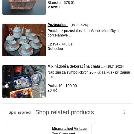
Blansko - 678 01
V textu
Pozůstalost
- [19.7. 2026]
Prodám z pozůstalosti broušené skleničky a
porcelánové ...
Opava - 746 01
Dohodou
Mix nádobí a dekorací na chalu ...
- [18.7. 2026]
Nabízím za symbolických 20,- Kč za kus - při zájmu
o ko ...
Praha 10 - 100 00
20 Kč