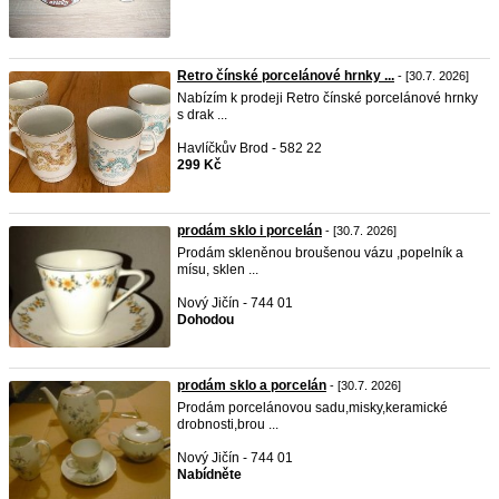
Retro čínské porcelánové hrnky ...
- [30.7. 2026]
Nabízím k prodeji Retro čínské porcelánové hrnky
s drak ...
Havlíčkův Brod - 582 22
299 Kč
prodám sklo i porcelán
- [30.7. 2026]
Prodám skleněnou broušenou vázu ,popelník a
mísu, sklen ...
Nový Jičín - 744 01
Dohodou
prodám sklo a porcelán
- [30.7. 2026]
Prodám porcelánovou sadu,misky,keramické
drobnosti,brou ...
Nový Jičín - 744 01
Nabídněte