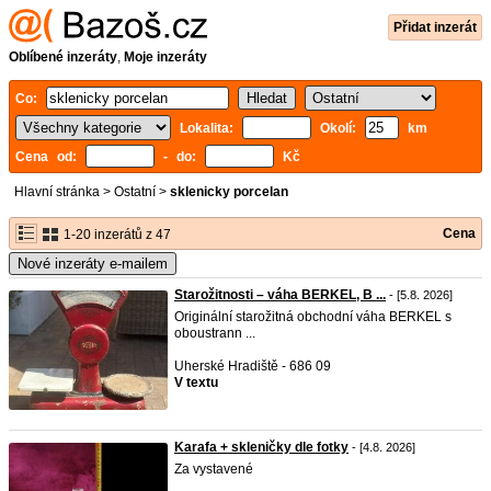
Přidat inzerát
Oblíbené inzeráty
,
Moje inzeráty
Co:
Lokalita:
Okolí:
km
Cena od:
- do:
Kč
Hlavní stránka
>
Ostatní
>
sklenicky porcelan
Cena
1-20 inzerátů z 47
Nové inzeráty e-mailem
Starožitnosti – váha BERKEL, B ...
- [5.8. 2026]
Originální starožitná obchodní váha BERKEL s
oboustrann ...
Uherské Hradiště - 686 09
V textu
Karafa + skleničky dle fotky
- [4.8. 2026]
Za vystavené