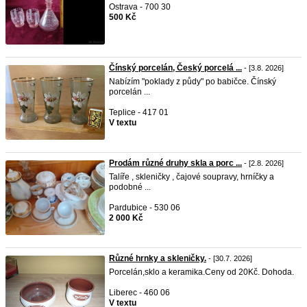
Ostrava - 700 30
500 Kč
Čínský porcelán, Český porcelá ...
- [3.8. 2026]
Nabízím "poklady z půdy" po babičce. Čínský
porcelán ...
Teplice - 417 01
V textu
Prodám různé druhy skla a porc ...
- [2.8. 2026]
Talíře , skleničky , čajové soupravy, hrníčky a
podobné ...
Pardubice - 530 06
2 000 Kč
Různé hrnky a skleničky.
- [30.7. 2026]
Porcelán,sklo a keramika.Ceny od 20Kč. Dohoda.
Liberec - 460 06
V textu