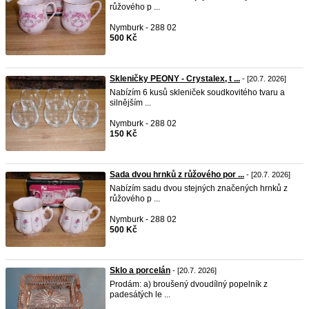
růžového p ...
Nymburk - 288 02
500 Kč
Skleničky PEONY - Crystalex, t ...
- [20.7. 2026]
Nabízím 6 kusů skleniček soudkovitého tvaru a
silnějším ...
Nymburk - 288 02
150 Kč
Sada dvou hrnků z růžového por ...
- [20.7. 2026]
Nabízím sadu dvou stejných značených hrnků z
růžového p ...
Nymburk - 288 02
500 Kč
Sklo a porcelán
- [20.7. 2026]
Prodám: a) broušený dvoudílný popelník z
padesátých le ...