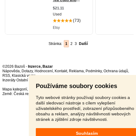
Stránka:
1
2
3
Další
©2026 Bazoš -
Inzerce, Bazar
Nápověda
,
Dotazy
,
Hodnocení
,
Kontakt
,
Reklama
,
Podmínky
,
Ochrana údajů
,
RSS
,
Inzeráty Ostatní celkem:
151333
, za 24 hodin:
3401
Používáme soubory cookies
Mapa kategorií
,
Nejvyhledávanější výrazy
Země:
Česká republika
,
Slovensko
,
Polsko
,
Rakousko
Tyto webové stránky používají soubory cookies a
další sledovací nástroje s cílem vylepšení
uživatelského prostředí, zobrazení přizpůsobeného
obsahu a reklam, analýzy návštěvnosti webových
stránek a zjištění zdroje návštěvnosti.
Souhlasím