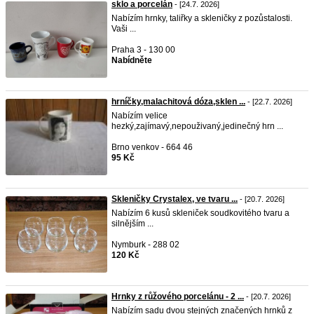
sklo a porcelán
- [24.7. 2026]
Nabízím hrnky, taliřky a skleničky z pozůstalosti.
Vaši ...
Praha 3 - 130 00
Nabídněte
hrníčky,malachitová dóza,sklen ...
- [22.7. 2026]
Nabízím velice
hezký,zajímavý,nepouživaný,jedinečný hrn ...
Brno venkov - 664 46
95 Kč
Skleničky Crystalex, ve tvaru ...
- [20.7. 2026]
Nabízím 6 kusů skleniček soudkovitého tvaru a
silnějším ...
Nymburk - 288 02
120 Kč
Hrnky z růžového porcelánu - 2 ...
- [20.7. 2026]
Nabízím sadu dvou stejných značených hrnků z