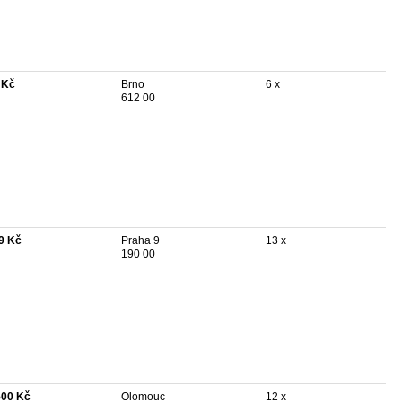
 Kč
Brno
6 x
612 00
9 Kč
Praha 9
13 x
190 00
500 Kč
Olomouc
12 x