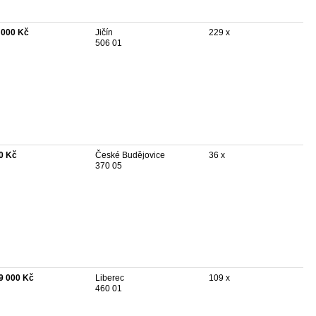
 000 Kč
Jičín
229 x
506 01
0 Kč
České Budějovice
36 x
370 05
9 000 Kč
Liberec
109 x
460 01