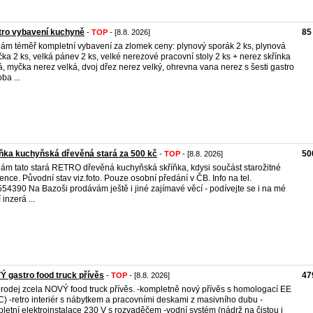
tro vybavení kuchyně
85
-
TOP
- [8.8. 2026]
ám téměř kompletní vybavení za zlomek ceny: plynový sporák 2 ks, plynová
ička 2 ks, velká pánev 2 ks, velké nerezové pracovní stoly 2 ks + nerez skřínka
á, myčka nerez velká, dvoj dřez nerez velký, ohrevna vana nerez s šesti gastro
ba ...
ňka kuchyňská dřevěná stará za 500 kč
50
-
TOP
- [8.8. 2026]
ám tato stará RETRO dřevěná kuchyňská skříňka, kdysi součást starožitné
ence. Původní stav viz.foto. Pouze osobní předání v ČB. Info na tel.
54390 Na Bazoši prodávám ještě i jiné zajímavé věcí - podívejte se i na mé
 inzerá ...
 gastro food truck přívěs
47
-
TOP
- [8.8. 2026]
rodej zcela NOVÝ food truck přívěs. -kompletně nový přívěs s homologací EE
) -retro interiér s nábytkem a pracovními deskami z masivního dubu -
letní elektroinstalace 230 V s rozvaděčem -vodní systém (nádrž na čistou i