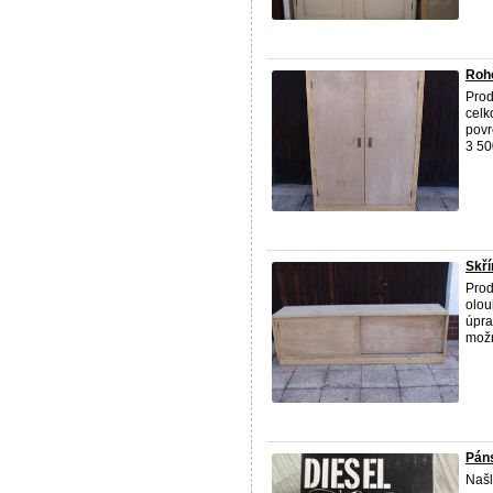
Roh
Prod
celk
povr
3 50
Skří
Prod
olou
úpra
možn
Páns
Našl