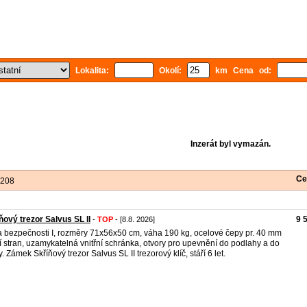
Lokalita:
Okolí:
km Cena od:
Inzerát byl vymazán.
Ce
 208
ňový trezor Salvus SL II
9 
-
TOP
- [8.8. 2026]
a bezpečnosti I, rozměry 71x56x50 cm, váha 190 kg, ocelové čepy pr. 40 mm
ří stran, uzamykatelná vnitřní schránka, otvory pro upevnění do podlahy a do
y. Zámek Skříňový trezor Salvus SL II trezorový klíč, stáří 6 let.