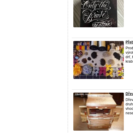
Přeb
Prod
výro
drť,
krabi
Dře
Dřev
druh
vhod
nese