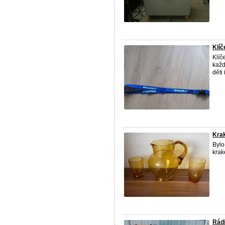
Klíč
Klíč
každ
děti
Krak
Bylo
krak
Rád