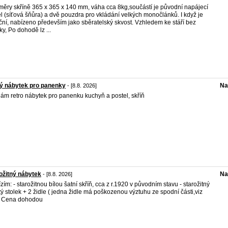
ěry skříně 365 x 365 x 140 mm, váha cca 8kg,součástí je původní napájecí
l (síťová šňůra) a dvě pouzdra pro vkládání velkých monočlánků. I když je
ční, nabízeno především jako sběratelský skvost. Vzhledem ke stáří bez
ky, Po dohodě lz ...
ý nábytek pro panenky
Na
- [8.8. 2026]
ám retro nábytek pro panenku kuchyň a postel, skříň
ožitný nábytek
Na
- [8.8. 2026]
zím: - starožitnou bílou šatní skříň, cca z r.1920 v původním stavu - starožitný
tý stolek + 2 židle ( jedna židle má poškozenou výztuhu ze spodní části,viz
) Cena dohodou