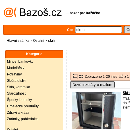
... bazar pro každého
Co:
Hlavní stránka
>
Ostatní
>
skrin
Kategorie
Mince, bankovky
Modelářství
Potraviny
Zobrazeno 1-20 inzerátů z 1
Sběratelství
Nové inzeráty e-mailem
Sklo, keramika
Skří
Starožitnosti
Tříd
Šperky, hodinky
do t
Umělecké předměty
stěn
Zdraví a krása
Známky, pohlednice
Ostatní