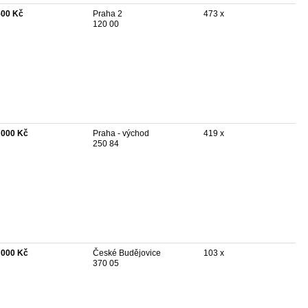
500 Kč
Praha 2
473 x
120 00
 000 Kč
Praha - východ
419 x
250 84
 000 Kč
České Budějovice
103 x
370 05