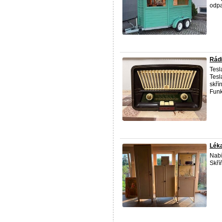
odpa
Rádi
Tesl
Tesl
skří
Funkč
Léka
Nabí
Skří