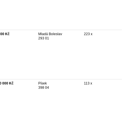
700 Kč
Mladá Boleslav
223 x
293 01
0 000 Kč
Písek
113 x
398 04