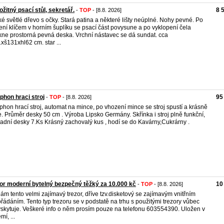
ožitný psací stůl, sekretář.
8 
-
TOP
- [8.8. 2026]
é světlé dřevo s očky. Stará patina a některé lišty neúplné. Nohy pevné. Po
ení klíčem v horním šuplíku se psací část povysune a po vyklopení čela
kne prostorná pevná deska. Vrchní nástavec se dá sundat. cca
xš131xhl62 cm. star ...
phon hraci stroj
95
-
TOP
- [8.8. 2026]
phon hrací stroj, automat na mince, po vhození mince se stroj spustí a krásně
e. Průměr desky 50 cm . Výroba Lipsko Germány. Skřínka i stroj plně funkční,
adní desky 7.Ks Krásný zachovalý kus , hodí se do Kavárny,Cukrárny .
or moderní bytelný bezpečný těžký za 10.000 kč
10
-
TOP
- [8.8. 2026]
ám tento velmi zajímavý trezor, dříve tzv.disketový se zajímavým vnitřním
řádáním. Tento typ trezoru se v podstatě na trhu s použitými trezory vůbec
skytuje. Veškeré info o něm prosím pouze na telefonu 603554390. Uložen v
mí, ...