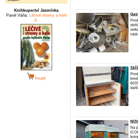
Knihkupectví Jasmínka
Gas
Pavel Váňa:
Léčivé stromy a keře
II.
Prod
stol
velk
nádo
Skří
Prod
koupit
kred
6035
další
NOVÝ
Na p
(COC
komp