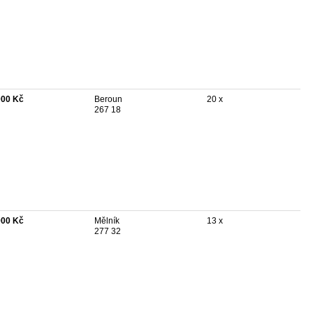
000 Kč
Beroun
20 x
267 18
900 Kč
Mělník
13 x
277 32