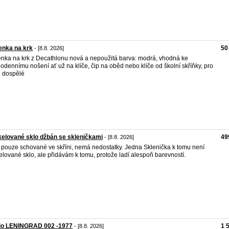
enka na krk
50
- [8.8. 2026]
enka na krk z Decathlonu nová a nepoužitá barva: modrá, vhodná ke
odennímu nošení ať už na klíče, čip na oběd nebo klíče od školní skříňky, pro
 i dospělé
elované sklo džbán se skleničkami
49
- [8.8. 2026]
 pouze schované ve skříni, nemá nedostatky. Jedna Sklenička k tomu není
elované sklo, ale přidávám k tomu, protože ladí alespoň barevností.
io LENINGRAD 002 -1977
1 
- [8.8. 2026]