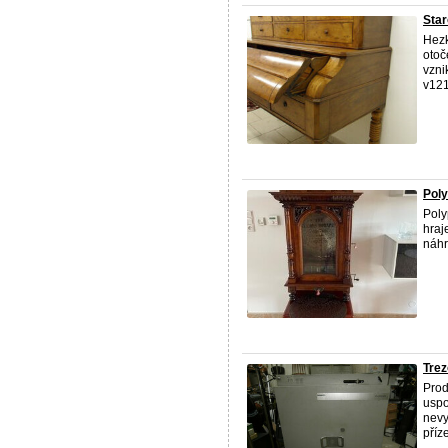
Star
Hezk
otoč
vzni
v121
Poly
Poly
hraj
náhr
Trez
Prod
uspo
nevy
příze