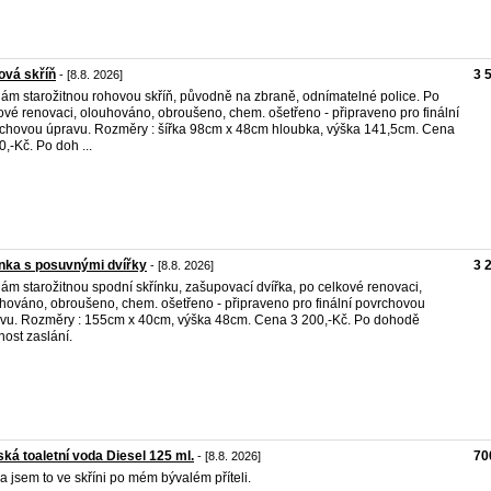
ová skříň
3 
- [8.8. 2026]
ám starožitnou rohovou skříň, původně na zbraně, odnímatelné police. Po
ové renovaci, olouhováno, obroušeno, chem. ošetřeno - připraveno pro finální
chovou úpravu. Rozměry : šířka 98cm x 48cm hloubka, výška 141,5cm. Cena
0,-Kč. Po doh ...
nka s posuvnými dvířky
3 
- [8.8. 2026]
ám starožitnou spodní skřínku, zašupovací dvířka, po celkové renovaci,
hováno, obroušeno, chem. ošetřeno - připraveno pro finální povrchovou
vu. Rozměry : 155cm x 40cm, výška 48cm. Cena 3 200,-Kč. Po dohodě
ost zaslání.
ká toaletní voda Diesel 125 ml.
70
- [8.8. 2026]
a jsem to ve skříni po mém bývalém příteli.