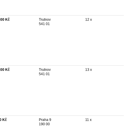
500 Kč
Trutnov
12 x
541 01
200 Kč
Trutnov
13 x
541 01
0 Kč
Praha 9
11 x
190 00