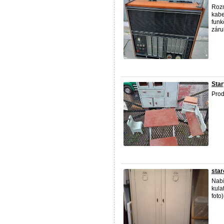
Rozm
kabe
funk
záru
Star
Prod
star
Nabí
kula
foto