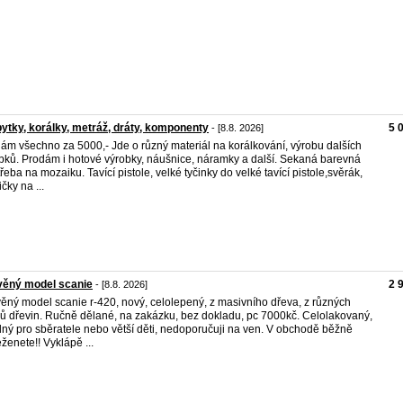
ytky, korálky, metráž, dráty, komponenty
5 
- [8.8. 2026]
ám všechno za 5000,- Jde o různý materiál na korálkování, výrobu dalších
bků. Prodám i hotové výrobky, náušnice, náramky a další. Sekaná barevná
 třeba na mozaiku. Tavící pistole, velké tyčinky do velké tavící pistole,svěrák,
čky na ...
věný model scanie
2 
- [8.8. 2026]
ěný model scanie r-420, nový, celolepený, z masivního dřeva, z různých
ů dřevin. Ručně dělané, na zakázku, bez dokladu, pc 7000kč. Celolakovaný,
ný pro sběratele nebo větší děti, nedoporučuji na ven. V obchodě běžně
ženete!! Vyklápě ...