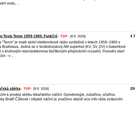
dní vodu, ...
o Tesla Tenor 1959-1960. Funkční
4 
-
TOP
- [8.8. 2026]
a "Tenor" je malé stolní elektronkové rádio vyráběné v letech 1959–1960 v
a Bratislava. Jedná se o šestiobvodový AM superhet (KV, SV, DV) v bakelitové
ni s kruhovým reproduktorema tlačítkovým přepínáním rozsahů. Puvodni stav!
ni - v ...
řská sbírka
20
-
TOP
- [8.8. 2026]
zím k prodeji sbírku lékařského náčiní. Gynekologie, zubařina, očařina.
ňky Bratří Čížkové i nějaké náčiní je značeno stejně.vice info ráda zodpovím