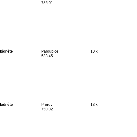
785 01
bídněte
Pardubice
10 x
533 45
bídněte
Přerov
13 x
750 02