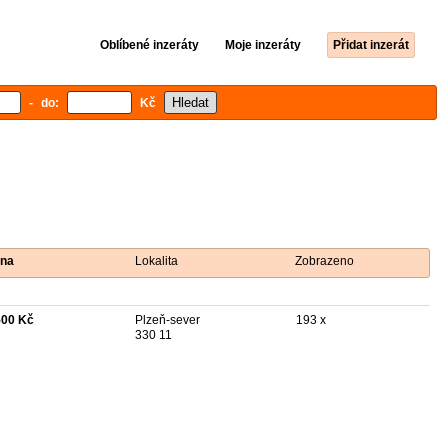
Oblíbené inzeráty
Moje inzeráty
Přidat inzerát
- do:
Kč
na
Lokalita
Zobrazeno
500 Kč
Plzeň-sever
193 x
330 11