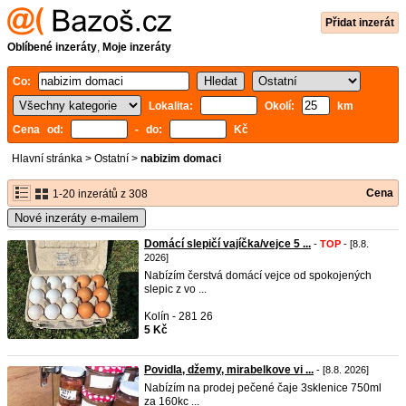
Přidat inzerát
Oblíbené inzeráty
,
Moje inzeráty
Co:
Lokalita:
Okolí:
km
Cena od:
- do:
Kč
Hlavní stránka
>
Ostatní
>
nabizim domaci
Cena
1-20 inzerátů z 308
Nové inzeráty e-mailem
Domácí slepičí vajíčka/vejce 5 ...
-
TOP
- [8.8.
2026]
Nabízím čerstvá domácí vejce od spokojených
slepic z vo ...
Kolín - 281 26
5 Kč
Povidla, džemy, mirabelkove vi ...
- [8.8. 2026]
Nabízím na prodej pečené čaje 3sklenice 750ml
za 160kc ...