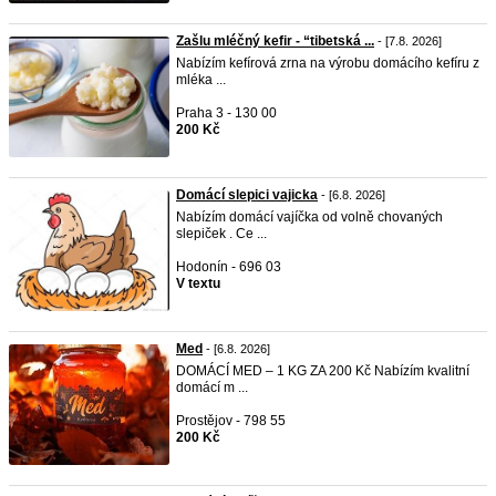
Zašlu mléčný kefir - “tibetská ...
- [7.8. 2026]
Nabízím kefírová zrna na výrobu domácího kefíru z
mléka ...
Praha 3 - 130 00
200 Kč
Domácí slepici vajicka
- [6.8. 2026]
Nabízím domácí vajíčka od volně chovaných
slepiček . Ce ...
Hodonín - 696 03
V textu
Med
- [6.8. 2026]
DOMÁCÍ MED – 1 KG ZA 200 Kč Nabízím kvalitní
domácí m ...
Prostějov - 798 55
200 Kč