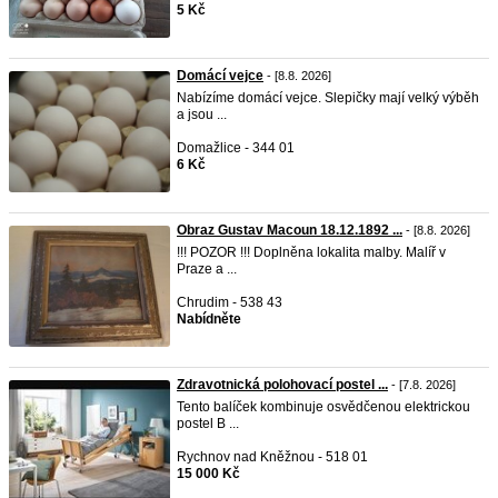
5 Kč
Domácí vejce
- [8.8. 2026]
Nabízíme domácí vejce. Slepičky mají velký výběh
a jsou ...
Domažlice - 344 01
6 Kč
Obraz Gustav Macoun 18.12.1892 ...
- [8.8. 2026]
!!! POZOR !!! Doplněna lokalita malby. Malíř v
Praze a ...
Chrudim - 538 43
Nabídněte
Zdravotnická polohovací postel ...
- [7.8. 2026]
Tento balíček kombinuje osvědčenou elektrickou
postel B ...
Rychnov nad Kněžnou - 518 01
15 000 Kč