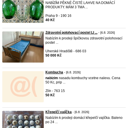
NABÍZÍM PĚKNÉ ČISTÉ LAHVE NA DOMÁCÍ
PRODUKTY. MÁM 3 TMA ...
Praha 9 - 190 16
40 Kč
Zdravotní polohovací postel LI ...
- [6.8. 2026]
Nabízím k prodeji špičkovou zdravotní polohovací
postel ...
Uherské Hradiště - 686 03
50 000 Kč
Kombucha
- [6.8. 2026]
nabizim
nasadu kombuchy vcetne nalevu. Cena
50 Kc, prip ...
Zlín - 763 15
50 Kč
Křepelčí vajíčka
- [6.8. 2026]
Nabízím k prodeji domácí křepelčí vajíčka. Baleno
po 24 ...