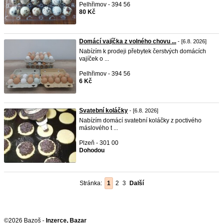
Pelhřimov - 394 56
80 Kč
Domácí vajíčka z volného chovu ...
- [6.8. 2026]
Nabízím k prodeji přebytek čerstvých domácích
vajíček o ...
Pelhřimov - 394 56
6 Kč
Svatební koláčky
- [6.8. 2026]
Nabízím domácí svatební koláčky z poctivého
máslového t ...
Plzeň - 301 00
Dohodou
Stránka:
1
2
3
Další
©2026 Bazoš -
Inzerce, Bazar