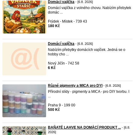
Domácí vajíčka
- [6.8. 2026]
Domácí vajíčka z volného chovu. Nabízím přebytek
domác ...
Frýdek - Místek - 739 43
180 Kč
Domácí vajíčka
- [6.8. 2026]
Nabízím přebytky domácích vajíček. Jedná se o
hobby cho ...
Nový Jičín - 742 58
6 Kč
Různé pigmenty a MICA pro DYI
- [6.8. 2026]
Přírodní slídy - pigmenty a MICA - pro DIY tvorbu. I
...
Praha 9 - 199 00
500 Kč
BAŇATÉ LAHVE NA DOMÁCÍ PRODUKT ...
- [6.8.
2026]