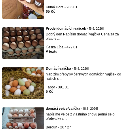
Kutná Hora - 286 01
65 Kč
Prodej domácích vajicek
- [8.8. 2026]
Dobrý den Nabízím domácí vajíčka Cena za za
plato v ...
Česká Lípa - 472 01
V textu
Domácí vajíčka
- [8.8. 2026]
Nabízím přebytky čerstvých domácích vajíček od
našich s ...
Tábor - 391 31
5 Kč
domácí vejce/vajíčka
- [8.8. 2026]
nabízíme vejce z vlastního chovu jedná se o
přebyteky c ...
Beroun - 267 27