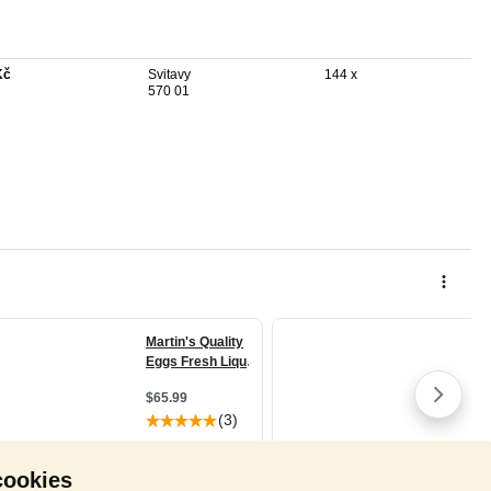
Kč
Svitavy
144 x
570 01
cookies