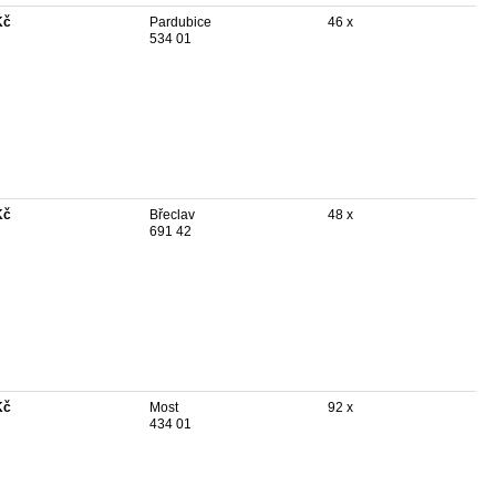
Kč
Pardubice
46 x
534 01
Kč
Břeclav
48 x
691 42
Kč
Most
92 x
434 01