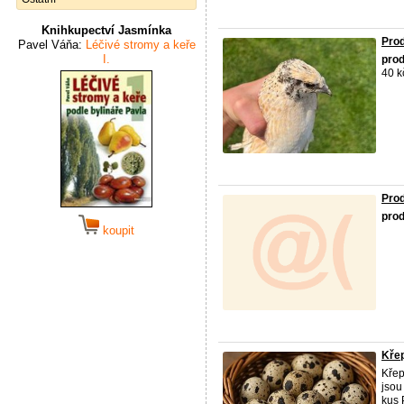
Knihkupectví Jasmínka
Prod
Pavel Váňa:
Léčivé stromy a keře
I.
prod
40 k
Prod
prod
koupit
Křep
Křep
jsou
kus 