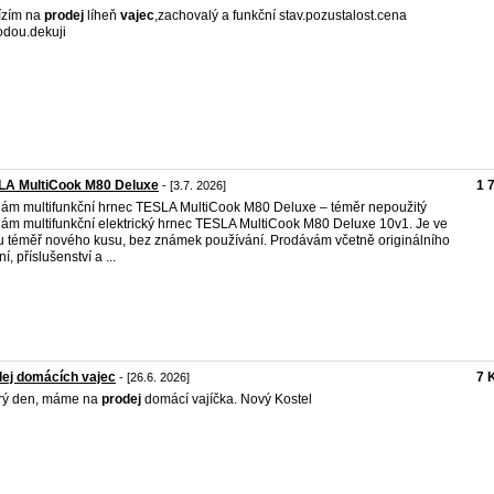
ízím na
prodej
líheň
vajec
,zachovalý a funkční stav.pozustalost.cena
dou.dekuji
LA MultiCook M80 Deluxe
1 
- [3.7. 2026]
ám multifunkční hrnec TESLA MultiCook M80 Deluxe – téměr nepoužitý
ám multifunkční elektrický hrnec TESLA MultiCook M80 Deluxe 10v1. Je ve
u téměř nového kusu, bez známek používání. Prodávám včetně originálního
í, příslušenství a ...
ej domácích vajec
7 
- [26.6. 2026]
rý den, máme na
prodej
domácí vajíčka. Nový Kostel