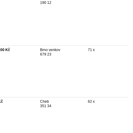
190 12
700 Kč
Brno venkov
71 x
679 23
Kč
Cheb
62 x
351 34