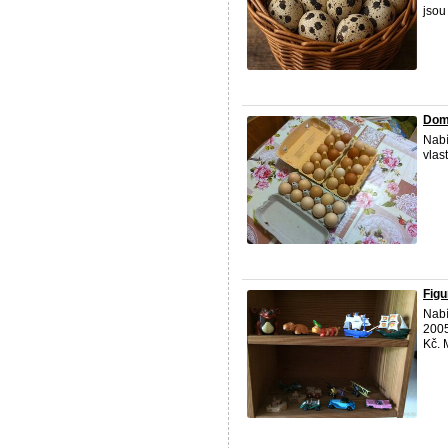
jsou 
Dom
Nabí
vlas
Figu
Nabí
2005
Kč. 