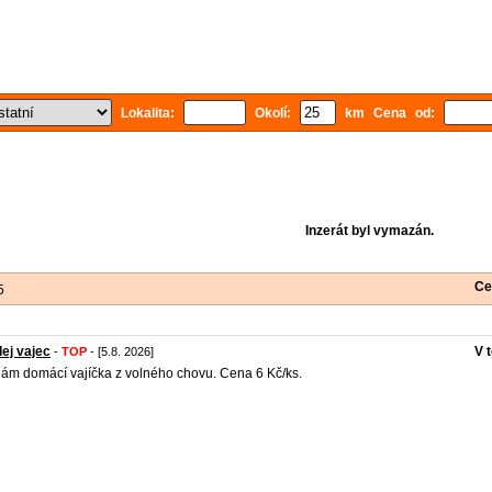
Lokalita:
Okolí:
km Cena od:
Inzerát byl vymazán.
Ce
5
ej vajec
V 
-
TOP
- [5.8. 2026]
ám domácí vajíčka z volného chovu. Cena 6 Kč/ks.