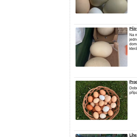
Pštr
Na n
jedn
domá
která
Prod
Dobr
příp
Líhe