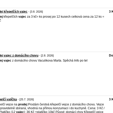
ej křepelčích vajec
3 
- [3.8. 2026]
ej
křepelčích
vajec
za 3 kč= ks prosej po 12 kusech celková cena za 12 ks =
č
ej vajec z domácího chovu
Do
- [2.8. 2026]
ej
vajec
z domáciho chovu Vaculikova Marta. Spěchá Info po tel
elčí vajíčka
3 
- [25.7. 2026]
elčí vejce na
prodej
Prodám čerstvá křepelčí vejce z domácího chovu. Vejce
 pravidelně sbíraná, vhodná na přímou konzumaci i do kuchyně. Cena: 3 Kč /
Platičko (12
vajec
): 36 Kč +platíčko 10kč Původ: domácí chov Křepelčí vejce