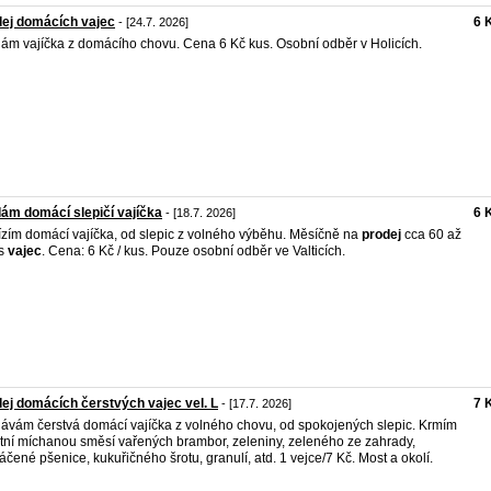
ej domácích vajec
6 
- [24.7. 2026]
ám vajíčka z domácího chovu. Cena 6 Kč kus. Osobní odběr v Holicích.
ám domácí slepičí vajíčka
6 
- [18.7. 2026]
zím domácí vajíčka, od slepic z volného výběhu. Měsíčně na
prodej
cca 60 až
ks
vajec
. Cena: 6 Kč / kus. Pouze osobní odběr ve Valticích.
ej domácích čerstvých vajec vel. L
7 
- [17.7. 2026]
ávám čerstvá domácí vajíčka z volného chovu, od spokojených slepic. Krmím
itní míchanou směsí vařených brambor, zeleniny, zeleného ze zahrady,
čené pšenice, kukuřičného šrotu, granulí, atd. 1 vejce/7 Kč. Most a okolí.