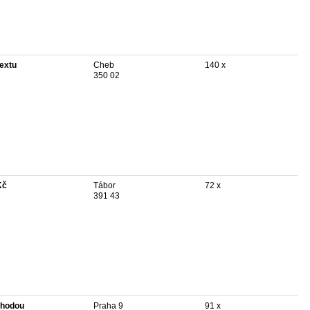
textu
Cheb
140 x
350 02
Kč
Tábor
72 x
391 43
hodou
Praha 9
91 x