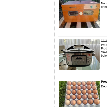
Nab
doho
TES
Prod
Prod
stav
balen
Prod
Dob