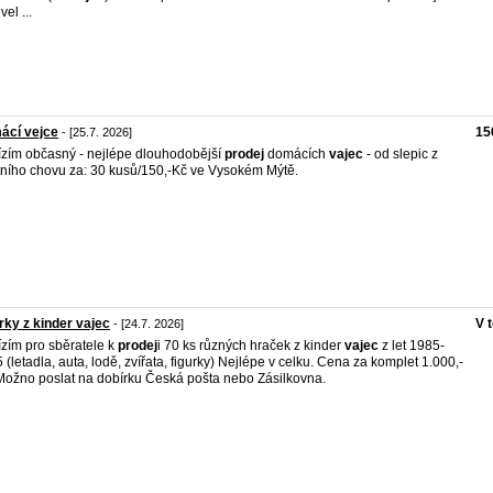
vel ...
ácí vejce
15
- [25.7. 2026]
zím občasný - nejlépe dlouhodobější
prodej
domácích
vajec
- od slepic z
tního chovu za: 30 kusů/150,-Kč ve Vysokém Mýtě.
rky z kinder vajec
V 
- [24.7. 2026]
zím pro sběratele k
prodej
i 70 ks různých hraček z kinder
vajec
z let 1985-
 (letadla, auta, lodě, zvířata, figurky) Nejlépe v celku. Cena za komplet 1.000,-
Možno poslat na dobírku Česká pošta nebo Zásilkovna.