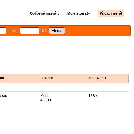
Oblíbené inzeráty
Moje inzeráty
Přidat inzerát
- do:
Kč
na
Lokalita
Zobrazeno
textu
Most
138 x
435 11