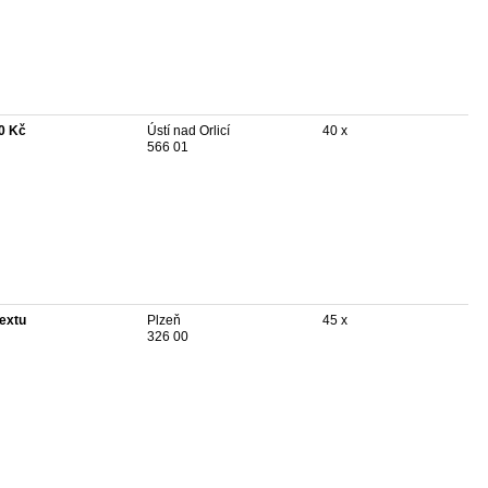
0 Kč
Ústí nad Orlicí
40 x
566 01
textu
Plzeň
45 x
326 00