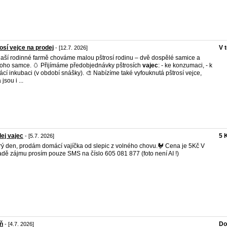
osí vejce na prodej
V 
- [12.7. 2026]
aší rodinné farmě chováme malou pštrosí rodinu – dvě dospělé samice a
oho samce. 🥚 Přijímáme předobjednávky pštrosích
vajec
: - ke konzumaci, - k
cí inkubaci (v období snášky). 🎨 Nabízíme také vyfouknutá pštrosí vejce,
 jsou i ...
ej vajec
5 
- [5.7. 2026]
ý den, prodám domácí vajíčka od slepic z volného chovu.🐓 Cena je 5Kč V
adě zájmu prosím pouze SMS na číslo 605 081 877 (foto není AI !)
ň
Do
- [4.7. 2026]