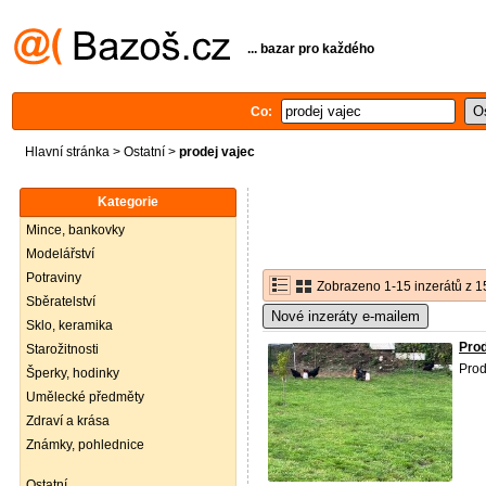
... bazar pro každého
Co:
Hlavní stránka
>
Ostatní
>
prodej vajec
Kategorie
Mince, bankovky
Modelářství
Potraviny
Zobrazeno 1-15 inzerátů z 1
Sběratelství
Nové inzeráty e-mailem
Sklo, keramika
Prod
Starožitnosti
Prod
Šperky, hodinky
Umělecké předměty
Zdraví a krása
Známky, pohlednice
Ostatní