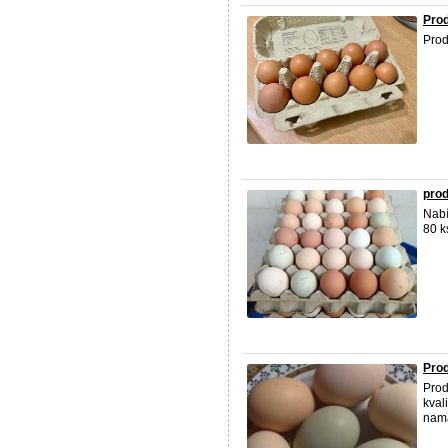
Prod
Prod
prod
Nabí
80 
Prod
Prod
kval
namá