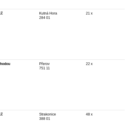
Kč
Kutná Hora
21 x
284 01
hodou
Přerov
22 x
751 11
Kč
Strakonice
48 x
388 01