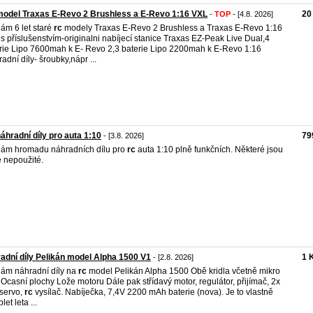
odel Traxas E-Revo 2 Brushless a E-Revo 1:16 VXL
20
-
TOP
- [4.8. 2026]
ám 6 let staré
rc
modely Traxas E-Revo 2 Brushless a Traxas E-Revo 1:16
s příslušenstvím-originalni nabíjecí stanice Traxas EZ-Peak Live Dual,4
rie Lipo 7600mah k E- Revo 2,3 baterie Lipo 2200mah k E-Revo 1:16
radní díly- šroubky,nápr ...
áhradní díly pro auta 1:10
79
- [3.8. 2026]
ám hromadu náhradních dílu pro
rc
auta 1:10 plně funkčních. Některé jsou
 nepoužité.
adní díly Pelikán model Alpha 1500 V1
1 
- [2.8. 2026]
ám náhradní díly na
rc
model Pelikán Alpha 1500 Obě kridla včetně mikro
 Ocasní plochy Lože motoru Dále pak střídavý motor, regulátor, přijímač, 2x
servo,
rc
vysílač. Nabíječka, 7,4V 2200 mAh baterie (nova). Je to vlastně
et leta ...