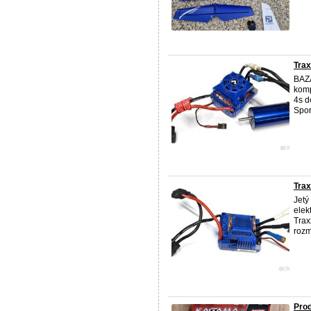
Trax
BAZA
komp
4s 
Sport
Trax
Jetý
elek
Trax
rozm
Pro