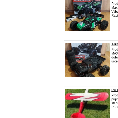
Pro
Max8
Výb
Raci
Arrm
Pro
MAX5
dobr
určen
RC 
Pro
přij
stab
R300