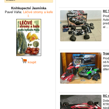
Knihkupectví Jasmínka
RC T
Pavel Váňa:
Léčivé stromy a keře
I.
Pro
Auto
pred
al ...
Tro
Prod
koupit
od A
zpra
dife
RC 
Dobr
RTR!
hlin