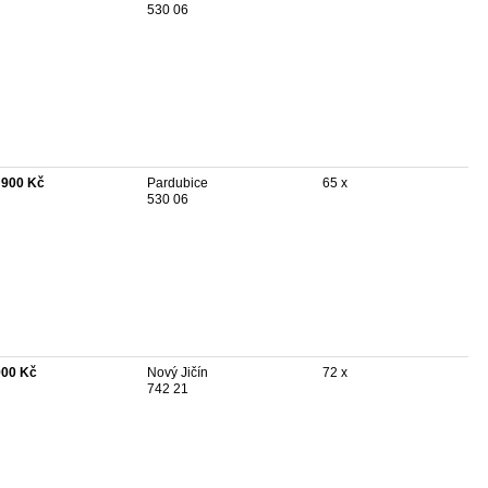
530 06
 900 Kč
Pardubice
65 x
530 06
900 Kč
Nový Jičín
72 x
742 21