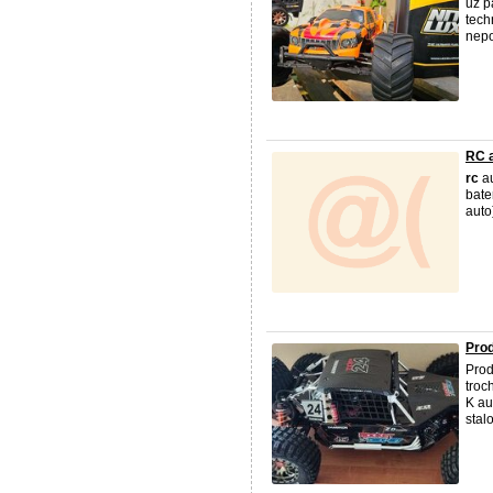
už p
tech
nepo
RC 
rc
a
bate
auto
Prod
Prod
troc
K au
stalo