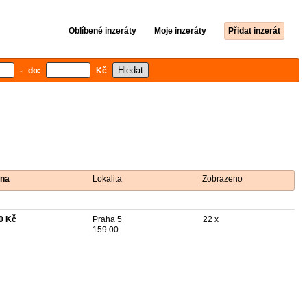
Oblíbené inzeráty
Moje inzeráty
Přidat inzerát
- do:
Kč
na
Lokalita
Zobrazeno
0 Kč
Praha 5
22 x
159 00