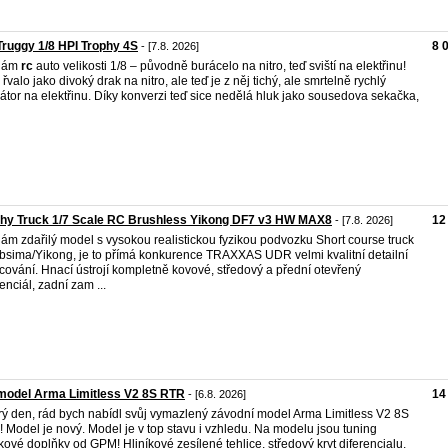
ruggy 1/8 HPI Trophy 4S
8 
- [7.8. 2026]
dám
rc
auto velikosti 1/8 – původně burácelo na nitro, teď sviští na elektřinu!
 řvalo jako divoký drak na nitro, ale teď je z něj tichý, ale smrtelně rychlý
átor na elektřinu. Díky konverzi teď sice nedělá hluk jako sousedova sekačka,
phy Truck 1/7 Scale RC Brushless Yikong DF7 v3 HW MAX8
12
- [7.8. 2026]
ám zdařilý model s vysokou realistickou fyzikou podvozku Short course truck
bsima/Yikong, je to přímá konkurence TRAXXAS UDR velmi kvalitní detailní
cování. Hnací ústrojí kompletně kovové, středový a přední otevřený
renciál, zadní zam ...
model Arma Limitless V2 8S RTR
14
- [6.8. 2026]
ý den, rád bych nabídl svůj vymazlený závodní model Arma Limitless V2 8S
 Model je nový. Model je v top stavu i vzhledu. Na modelu jsou tuning
íkové doplňky od GPM! Hliníkové zesílené tehlice, středový kryt diferencialu,