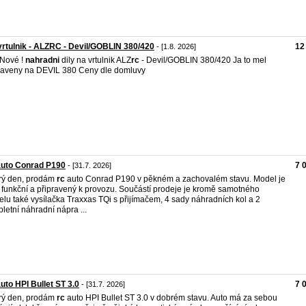
rtulnik - ALZRC - Devil/GOBLIN 380/420
12
- [1.8. 2026]
Nové !
nahradni
dily na vrtulnik ALZ
rc
- Devil/GOBLIN 380/420 Ja to mel
raveny na DEVIL 380 Ceny dle domluvy
auto Conrad P190
7 
- [31.7. 2026]
rý den, prodám
rc
auto Conrad P190 v pěkném a zachovalém stavu. Model je
 funkční a připravený k provozu. Součástí prodeje je kromě samotného
lu také vysílačka Traxxas TQi s přijímačem, 4 sady náhradních kol a 2
letní náhradní nápra ...
uto HPI Bullet ST 3.0
7 
- [31.7. 2026]
rý den, prodám
rc
auto HPI Bullet ST 3.0 v dobrém stavu. Auto má za sebou