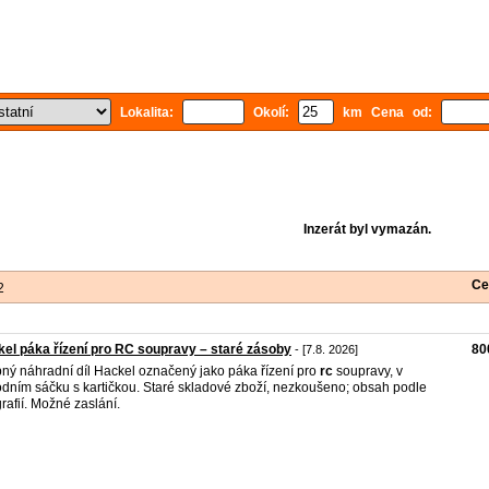
Lokalita:
Okolí:
km Cena od:
Inzerát byl vymazán.
Ce
2
el páka řízení pro RC soupravy – staré zásoby
80
- [7.8. 2026]
ný náhradní díl Hackel označený jako páka řízení pro
rc
soupravy, v
dním sáčku s kartičkou. Staré skladové zboží, nezkoušeno; obsah podle
grafií. Možné zaslání.