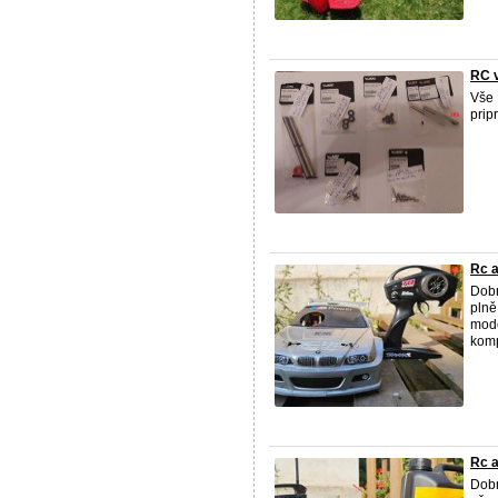
RC v
Vše 
prip
Rc 
Dob
plně
mode
komp
Rc a
Dob