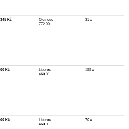
 345 Kč
Olomouc
31 x
772 00
000 Kč
Liberec
155 x
460 01
000 Kč
Liberec
70 x
460 01