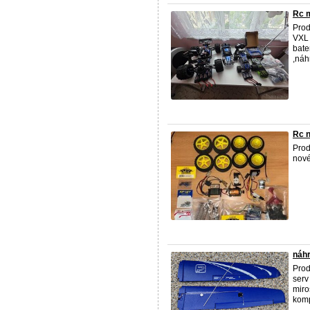
Rc m
Prod
VXL 
bate
,náh
Rc n
Prod
nové
náhr
Prod
serv
miro
kompl