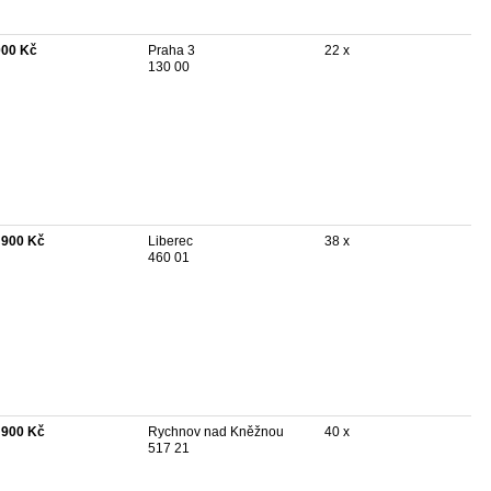
000 Kč
Praha 3
22 x
130 00
 900 Kč
Liberec
38 x
460 01
 900 Kč
Rychnov nad Kněžnou
40 x
517 21