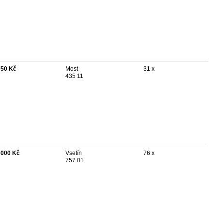
750 Kč
Most
31 x
435 11
 000 Kč
Vsetín
76 x
757 01