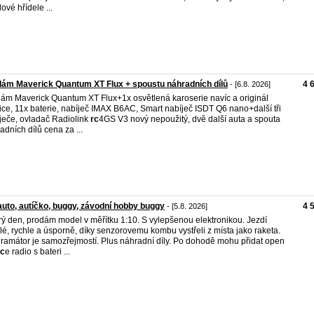
ové hřídele ...
ám Maverick Quantum XT Flux + spoustu náhradních dílů
4 
- [6.8. 2026]
ám Maverick Quantum XT Flux+1x osvětlená karoserie navíc a originál
ice, 11x baterie, nabíječ IMAX B6AC, Smart nabíječ ISDT Q6 nano+další tři
ječe, ovladač Radiolink
rc
4GS V3 nový nepoužitý, dvě další auta a spouta
adních dílů cena za ...
uto, autíčko, buggy, závodní hobby buggy
4 
- [5.8. 2026]
ý den, prodám model v měřítku 1:10. S vylepšenou elektronikou. Jezdí
lé, rychle a úsporně, díky senzorovemu kombu vystřeli z místa jako raketa.
ramátor je samozřejmostí. Plus náhradní díly. Po dohodě mohu přidat open
rc
e radio s bateri ...