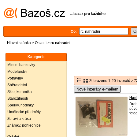
... bazar pro každého
Co:
Hlavní stránka
>
Ostatní
>
rc nahradni
Kategorie
Mince, bankovky
Modelářství
Potraviny
Zobrazeno 1-20 inzerátů z 7
Sběratelství
Nové inzeráty e-mailem
Sklo, keramika
Hack
Starožitnosti
Drob
Šperky, hodinky
půvo
Umělecké předměty
foto
Zdraví a krása
Známky, pohlednice
Ostatní