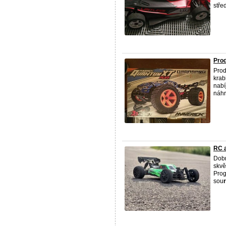
střed
Prod
Prod
krab
nabí
náhr
RC a
Dobr
skvě
Prog
sou