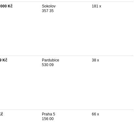
 000 Kč
Sokolov
181 x
357 35
9 Kč
Pardubice
38 x
530 09
Kč
Praha 5
66 x
156 00