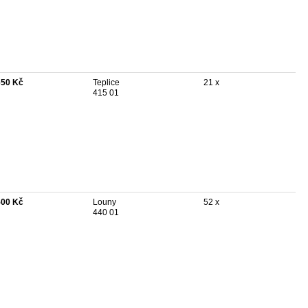
650 Kč
Teplice
21 x
415 01
500 Kč
Louny
52 x
440 01