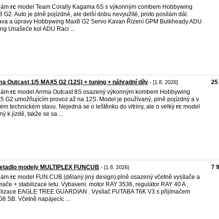
dám
rc
model Team Corally Kagama 6S s výkonným combem Hobbywing
 G2. Auto je plně pojízdné, ale delší dobu nevyužité, proto posílám dál.
ava a úpravy Hobbywing Max8 G2 Servo Kavan Řízení GPM Bulkheady ADU
ng Unašeče kol ADU Raci ...
a Outcast 1/5 MAX5 G2 (12S) + tuning + náhradní díly
25
- [1.8. 2026]
dám
rc
model Arrma Outcast 8S osazený výkonným kombem Hobbywing
 G2 umožňujícím provoz až na 12S. Model je používaný, plně pojízdný a v
ém technickém stavu. Nejedná se o leštěnku do vitríny, ale o velký
rc
model
ý k jízdě, takže se sa ...
letadlo modely MULTIPLEX FUNCUB
7 
- [1.8. 2026]
dám
rc
model FUN CUB (dělaný jiný design) plně osazený včetně vysílače a
ímače + stabilizace letu. Vybaveni: motor RAY 3536, regulátor RAY 40 A ,
ilizace EAGLE TREE GUARDIAN . Vysílač FUTABA T6K V3 s přijímačem
8 SB. Včetně napájecíc ...