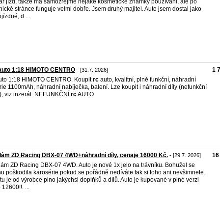
ár jízd, takže má samozřejmě nějaké kosmetické známky používání, ale po
nické stránce funguje velmi dobře. Jsem druhý majitel. Auto jsem dostal jako
jízdné, d ...
auto 1:18 HIMOTO CENTRO
1 
- [31.7. 2026]
uto 1:18 HIMOTO CENTRO. Koupit
rc
auto, kvalitní, plně funkční, náhradní
rie 1100mAh, náhradní nabíječka, balení. Lze koupit i náhradní díly (nefunkční
), viz inzerát: NEFUNKČNÍ
rc
AUTO
ám ZD Racing DBX-07 4WD+náhradní díly, cenaje 16000 Kč.
16
- [29.7. 2026]
ám ZD Racing DBX-07 4WD. Auto je nové 1x jelo na trávníku. Bohužel se
hu poškodila karosérie pokud se pořádně nedíváte tak si toho ani nevšimnete.
tu je od výrobce plno jakýchsi doplňků a dílů. Auto je kupované v plné verzi
 12600!!. ...