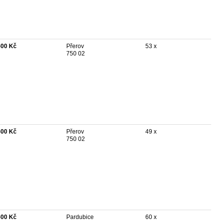
500 Kč
Přerov
53 x
750 02
500 Kč
Přerov
49 x
750 02
500 Kč
Pardubice
60 x