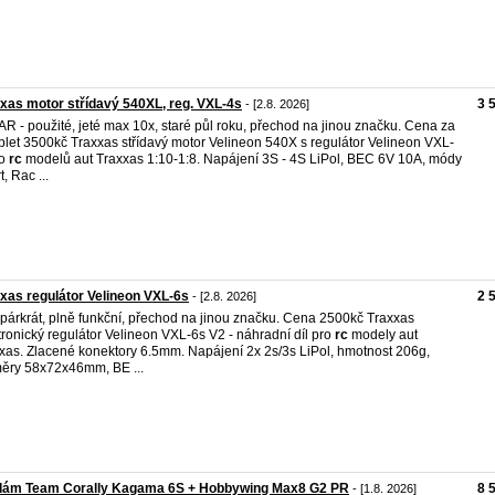
xas motor střídavý 540XL, reg. VXL-4s
3 
- [2.8. 2026]
R - použité, jeté max 10x, staré půl roku, přechod na jinou značku. Cena za
let 3500kč Traxxas střídavý motor Velineon 540X s regulátor Velineon VXL-
do
rc
modelů aut Traxxas 1:10-1:8. Napájení 3S - 4S LiPol, BEC 6V 10A, módy
, Rac ...
xas regulátor Velineon VXL-6s
2 
- [2.8. 2026]
 párkrát, plně funkční, přechod na jinou značku. Cena 2500kč Traxxas
tronický regulátor Velineon VXL-6s V2 - náhradní díl pro
rc
modely aut
xas. Zlacené konektory 6.5mm. Napájení 2x 2s/3s LiPol, hmotnost 206g,
ěry 58x72x46mm, BE ...
dám Team Corally Kagama 6S + Hobbywing Max8 G2 PR
8 
- [1.8. 2026]