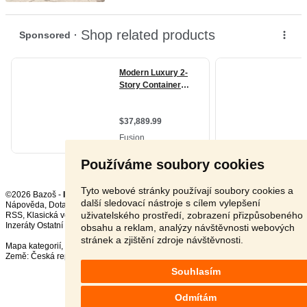
Používáme soubory cookies
Tyto webové stránky používají soubory cookies a
©2026 Bazoš -
Inzerce, Bazar
další sledovací nástroje s cílem vylepšení
Nápověda
,
Dotazy
,
Hodnocení
,
Kontakt
,
Reklama
,
Podmínky
,
Ochrana údajů
,
uživatelského prostředí, zobrazení přizpůsobeného
RSS
,
Inzeráty Ostatní celkem:
151658
, za 24 hodin:
3438
obsahu a reklam, analýzy návštěvnosti webových
stránek a zjištění zdroje návštěvnosti.
Mapa kategorií
,
Nejvyhledávanější výrazy
Země:
Česká republika
,
Slovensko
,
Polsko
,
Rakousko
Souhlasím
Odmítám