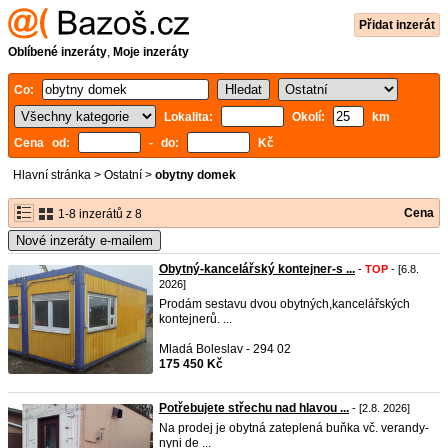
Přidat inzerát
Oblíbené inzeráty
,
Moje inzeráty
Co:
Lokalita:
Okolí:
km
Cena od:
- do:
Kč
Hlavní stránka
>
Ostatní
>
obytny domek
Cena
1-8 inzerátů z 8
Nové inzeráty e-mailem
Obytný-kancelářský kontejner-s ...
-
TOP
- [6.8.
2026]
Prodám sestavu dvou obytných,kancelářských
kontejnerů. ...
Mladá Boleslav - 294 02
175 450 Kč
Potřebujete střechu nad hlavou ...
- [2.8. 2026]
Na prodej je obytná zateplená buňka vč. verandy-
nyni de ...