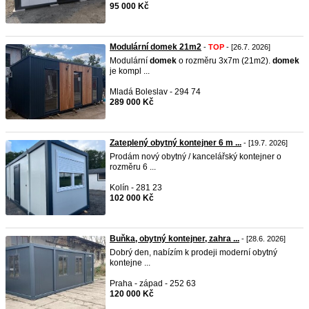
95 000 Kč
Modulární domek 21m2
-
TOP
- [26.7. 2026]
Modulární
domek
o rozměru 3x7m (21m2).
domek
je kompl ...
Mladá Boleslav - 294 74
289 000 Kč
Zateplený obytný kontejner 6 m ...
- [19.7. 2026]
Prodám nový obytný / kancelářský kontejner o
rozměru 6 ...
Kolín - 281 23
102 000 Kč
Buňka, obytný kontejner, zahra ...
- [28.6. 2026]
Dobrý den, nabízím k prodeji moderní obytný
kontejne ...
Praha - západ - 252 63
120 000 Kč