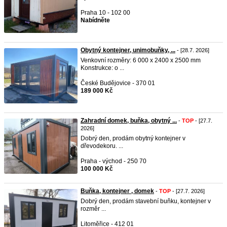
Praha 10 - 102 00
Nabídněte
Obytný kontejner, unimobuňky, ...
- [28.7. 2026]
Venkovní rozměry: 6 000 x 2400 x 2500 mm
Konstrukce: o ...
České Budějovice - 370 01
189 000 Kč
Zahradní domek, buňka, obytný ...
-
TOP
- [27.7.
2026]
Dobrý den, prodám obytný kontejner v
dřevodekoru. ...
Praha - východ - 250 70
100 000 Kč
Buňka, kontejner , domek
-
TOP
- [27.7. 2026]
Dobrý den, prodám stavební buňku, kontejner v
rozměr ...
Litoměřice - 412 01