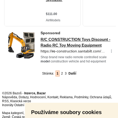
Stránka:
1
2
3
Další
©2026 Bazoš -
Inzerce, Bazar
Nápověda
,
Dotazy
,
Hodnocení
,
Kontakt
,
Reklama
,
Podmínky
,
Ochrana údajů
,
RSS
,
Inzeráty Ostatní celkem:
148838
, za 24 hodin:
3229
Používáme soubory cookies
Mapa kategorií
,
Nejvyhledávanější výrazy
Země:
Česká republika
,
Slovensko
,
Polsko
,
Rakousko