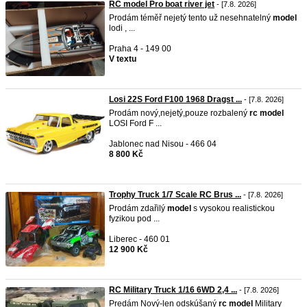
RC model Pro boat river jet
- [7.8. 2026]
Prodám téměř nejetý tento už nesehnatelný
model
lodi , ...
Praha 4 - 149 00
V textu
Losi 22S Ford F100 1968 Dragst ...
- [7.8. 2026]
Prodám nový,nejetý,pouze rozbalený
rc
model
LOSI Ford F ...
Jablonec nad Nisou - 466 04
8 800 Kč
Trophy Truck 1/7 Scale RC Brus ...
- [7.8. 2026]
Prodám zdařilý
model
s vysokou realistickou
fyzikou pod ...
Liberec - 460 01
12 900 Kč
RC Military Truck 1/16 6WD 2,4 ...
- [7.8. 2026]
Predám Nový-len odskúšaný
rc
model
Military