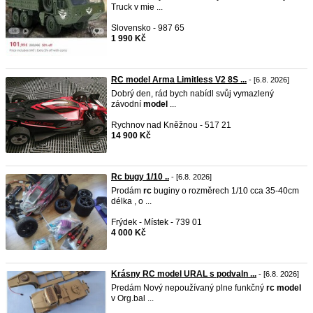
Truck v mie ...
Slovensko - 987 65
1 990 Kč
RC model Arma Limitless V2 8S ...
- [6.8. 2026]
Dobrý den, rád bych nabídl svůj vymazlený
závodní
model
...
Rychnov nad Kněžnou - 517 21
14 900 Kč
Rc bugy 1/10 ..
- [6.8. 2026]
Prodám
rc
buginy o rozměrech 1/10 cca 35-40cm
délka , o ...
Frýdek - Místek - 739 01
4 000 Kč
Krásny RC model URAL s podvaln ...
- [6.8. 2026]
Predám Nový nepoužívaný plne funkčný
rc
model
v Org.bal ...