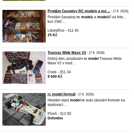
Prodám časopisy RC modely a mo ...
- [7.8. 2026]
Prodám časopisy
rc
model
y a
model
ář viz foto ,
kus 25kč ...
Litoměřice - 411 45
25 Kč
Traxxas Wide Maxx V2
- [7.8. 2026]
Dobrý den, prodávám
rc
model
Traxxas Wide
Maxx V2 v mod ...
Cheb - 351 34
9 000 Kč
rc model formuli
- [7.8. 2026]
Hledám starý
model
rc
auto závodní formule na
spalovací ...
Plzeň - 312 00
Dohodou