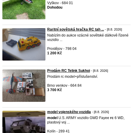
Vyškov - 684 01
Dohodou
Raritní sovětská hračka RC tah ...
- [8.8. 2026]
Nabízím do aukce vzácné sovětské dálkově řízené
vozidlo ...
Prostějov - 798 04
1 200 Kč
Prodám RC Telink Sukhoi
- [8.8. 2026]
Prodám rc model+příslušenství.
Brno venkov - 664 84
3 700 Kč
model vojenského vozidla
- [8.8. 2026]
model
U.S. ARMY vozidlo GWD Fayee
rc
6 WD,
plastový voj ...
Kolín - 289 41