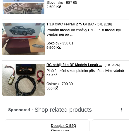
Slovensko - 987 65
2 500 Kč
1:18 CMC Ferrari 275 GTB/C
- [6.8. 2026]
Prodám
model
od značky CMC 1:18
model
byl
vyndán jen po ...
Sokolov - 358 01
9 500 Kč
RC nabíječka DF Models I-peak ...
- [6.8. 2026]
Plně funkční s kompletním příslušenstvím, včetně
balanč ...
Ostrava - 700 30
500 Kč