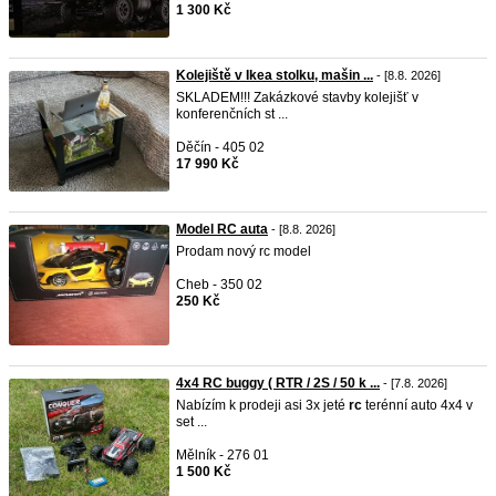
1 300 Kč
Kolejiště v Ikea stolku, mašin ...
- [8.8. 2026]
SKLADEM!!! Zakázkové stavby kolejišť v
konferenčních st ...
Děčín - 405 02
17 990 Kč
Model RC auta
- [8.8. 2026]
Prodam nový rc model
Cheb - 350 02
250 Kč
4x4 RC buggy ( RTR / 2S / 50 k ...
- [7.8. 2026]
Nabízím k prodeji asi 3x jeté
rc
terénní auto 4x4 v
set ...
Mělník - 276 01
1 500 Kč