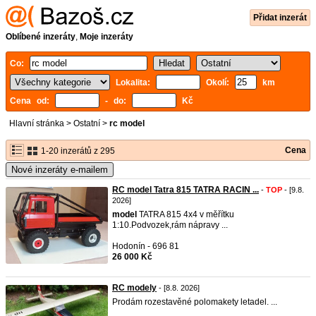
Přidat inzerát
Oblíbené inzeráty
,
Moje inzeráty
Co:
Lokalita:
Okolí:
km
Cena od:
- do:
Kč
Hlavní stránka
>
Ostatní
>
rc model
Cena
1-20 inzerátů z 295
Nové inzeráty e-mailem
RC model Tatra 815 TATRA RACIN ...
-
TOP
- [9.8.
2026]
model
TATRA 815 4x4 v měřítku
1:10.Podvozek,rám nápravy ...
Hodonín - 696 81
26 000 Kč
RC modely
- [8.8. 2026]
Prodám rozestavěné polomakety letadel. ...