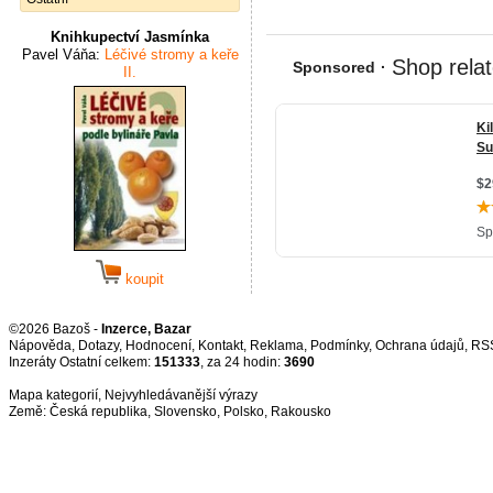
Knihkupectví Jasmínka
Pavel Váňa:
Léčivé stromy a keře
II.
koupit
©2026 Bazoš -
Inzerce, Bazar
Nápověda
,
Dotazy
,
Hodnocení
,
Kontakt
,
Reklama
,
Podmínky
,
Ochrana údajů
,
RS
Inzeráty Ostatní celkem:
151333
, za 24 hodin:
3690
Mapa kategorií
,
Nejvyhledávanější výrazy
Země:
Česká republika
,
Slovensko
,
Polsko
,
Rakousko