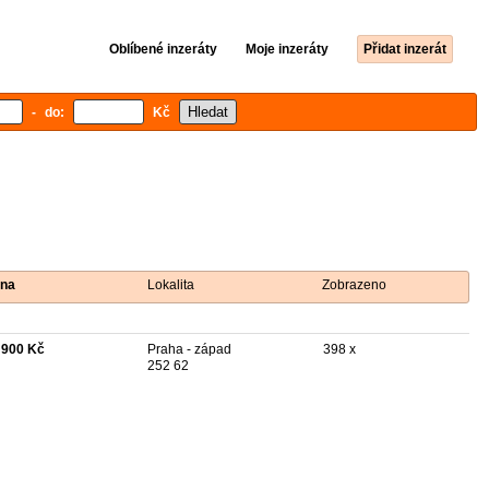
Oblíbené inzeráty
Moje inzeráty
Přidat inzerát
- do:
Kč
na
Lokalita
Zobrazeno
 900 Kč
Praha - západ
398 x
252 62