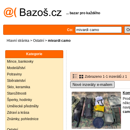
... bazar pro každého
Co:
Hlavní stránka
>
Ostatní
>
mivardi camo
Kategorie
Mince, bankovky
Modelářství
Potraviny
Zobrazeno 1-1 inzerátů z 1
Sběratelství
Nové inzeráty e-mailem
Sklo, keramika
Komp
Starožitnosti
Prod
Šperky, hodinky
něko
Umělecké předměty
navi
cam
Zdraví a krása
Známky, pohlednice
Ostatní