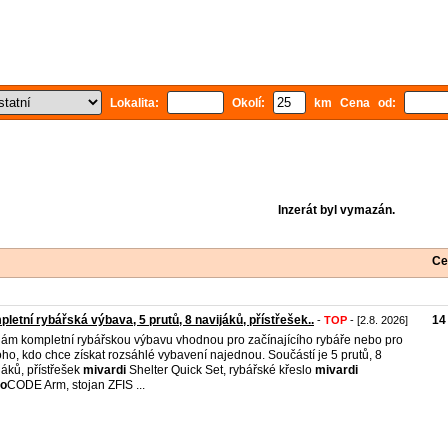
Lokalita:
Okolí:
km Cena od:
Inzerát byl vymazán.
Ce
letní rybářská výbava, 5 prutů, 8 navijáků, přístřešek..
14
-
TOP
- [2.8. 2026]
ám kompletní rybářskou výbavu vhodnou pro začínajícího rybáře nebo pro
ho, kdo chce získat rozsáhlé vybavení najednou. Součástí je 5 prutů, 8
jáků, přístřešek
mivardi
Shelter Quick Set, rybářské křeslo
mivardi
o
CODE Arm, stojan ZFIS ...