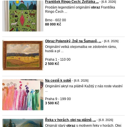
František Ringo Čech: Zvířátka ...
- [6.8. 2026]
Prodám legendární originální
obraz
Františka
Ringo Čech ...
Brno - 602 00
88 000 Kč
Obraz Polanský, žně na Šumavě, ...
- [6.8. 2026]
Originální velká olejomalba ve zdobném rámu,
hustá a pl ...
Praha 1 - 110 00
2 500 Kč
Na cestě k sobě
- [6.8. 2026]
Originální akryl na plátně Každý z nás roste vlastní
...
Praha 9 - 199 00
3 500 Kč
Řeka v horách, olej na plátně, ...
- [6.8. 2026]
Originál starý
obraz
s motivem řeky v horách. Olej