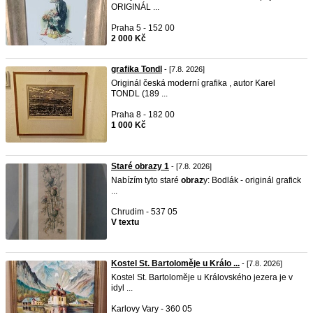
ORIGINÁL ...
Praha 5 - 152 00
2 000 Kč
grafika Tondl
- [7.8. 2026]
Originál česká moderní grafika , autor Karel
TONDL (189 ...
Praha 8 - 182 00
1 000 Kč
Staré obrazy 1
- [7.8. 2026]
Nabízím tyto staré
obraz
y: Bodlák - originál grafick
...
Chrudim - 537 05
V textu
Kostel St. Bartoloměje u Králo ...
- [7.8. 2026]
Kostel St. Bartoloměje u Královského jezera je v
idyl ...
Karlovy Vary - 360 05