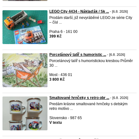
LEGO City 4434 - Náklaďák / Sk ...
- [6.8. 2026]
Prodám starší, již nevyráběné LEGO ze série City
– čísl ...
Praha 6 - 161 00
399 Kč
Porcelánový talíř s humoristic ...
- [6.8. 2026]
Porcelánový talíř s humoristickou kresbou Průměr
30 ...
Most - 436 01
3 800 Kč
Smaltované hrnčeky s retro obr ...
- [6.8. 2026]
Predám krásne smaltované hrnčeky s detským
retro motívo ...
Slovensko - 987 65
V textu