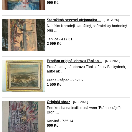
990 Kč
Starožitná secesní olejomalba ...
- [6.8. 2026]
Nabízím k prodeji starožitný, sběratelsky hodnotný
orig ...
Teplice - 417 31
2 999 Kč
Prodám originál obrazu Tání sn ...
- [6.8. 2026]
Prodám originál
obraz
u Tání sněhu v Beskydech,
autor ak ...
Praha - západ - 252 07
1 500 Kč
Originál obraz
- [6.8. 2026]
Perokresba na textilu s názvem "Brána z ráje" od
Broni ...
Karviná - 735 14
600 Kč