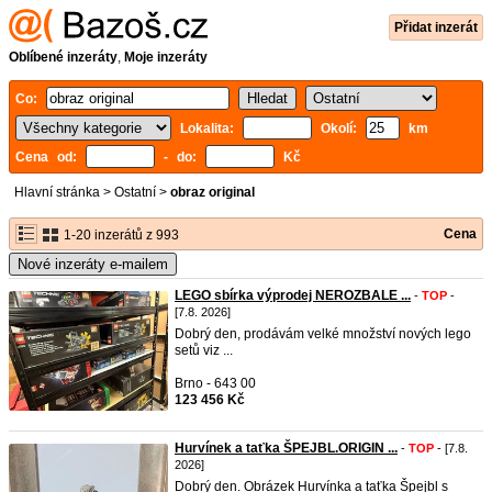
Přidat inzerát
Oblíbené inzeráty
,
Moje inzeráty
Co:
Lokalita:
Okolí:
km
Cena od:
- do:
Kč
Hlavní stránka
>
Ostatní
>
obraz original
Cena
1-20 inzerátů z 993
Nové inzeráty e-mailem
LEGO sbírka výprodej NEROZBALE ...
-
TOP
-
[7.8. 2026]
Dobrý den, prodávám velké množství nových lego
setů viz ...
Brno - 643 00
123 456 Kč
Hurvínek a taťka ŠPEJBL.ORIGIN ...
-
TOP
- [7.8.
2026]
Dobrý den. Obrázek Hurvínka a taťka Špejbl s