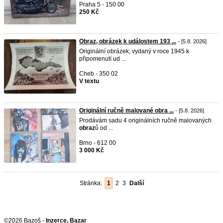
Praha 5 - 150 00
250 Kč
Obraz, obrázek k událostem 193 ...
- [5.8. 2026]
Originální obrázek, vydaný v roce 1945 k
připomenutí ud ...
Cheb - 350 02
V textu
Originální ručně malované obra ...
- [5.8. 2026]
Prodávám sadu 4 originálních ručně malovaných
obraz
ů od ...
Brno - 612 00
3 000 Kč
Stránka:
1
2
3
Další
©2026 Bazoš -
Inzerce, Bazar