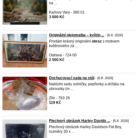
na ...
Karlovy Vary - 360 01
3 000 Kč
Originální olejomalba – květin ...
- [6.8. 2026]
Prodám krásný originální
obraz
s motivem
květinového zá ...
Ostrava - 724 00
2 500 Kč
Dochucovací sada na stůl
- [6.8. 2026]
Nabízím sadu solničky, pepřenky a držáku na
ubrousky (m ...
Zlín - 763 26
119 Kč
Plechový obrázek Harley Davids ...
- [5.8. 2026]
Plechový obrázek Harley Davidson Fat Boy,
rozměry 30 x ...