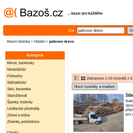
... bazar pro každého
Co:
Hlavní stránka
>
Ostatní
>
palivove drevo
Kategorie
Mince, bankovky
Modelářství
Potraviny
Zobrazeno 1-20 inzerátů z 4
Sběratelství
Nové inzeráty e-mailem
Sklo, keramika
Štíp
Starožitnosti
Nabí
Šperky, hodinky
zpra
Umělecké předměty
přip
pro v
Zdraví a krása
Známky, pohlednice
Ostatní