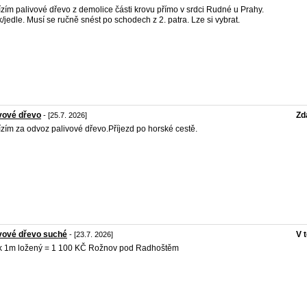
zím palivové dřevo z demolice části krovu přímo v srdci Rudné u Prahy.
/jedle. Musí se ručně snést po schodech z 2. patra. Lze si vybrat.
vové dřevo
Zd
- [25.7. 2026]
zím za odvoz palivové dřevo.Příjezd po horské cestě.
vové dřevo suché
V 
- [23.7. 2026]
 1m ložený = 1 100 KČ Rožnov pod Radhoštěm