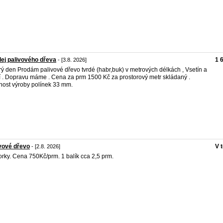
ej palivového dřeva
1 
- [3.8. 2026]
ý den Prodám palivové dřevo tvrdé (habr,buk) v metrových délkách , Vsetín a
í . Dopravu máme . Cena za prm 1500 Kč za prostorový metr skládaný .
ost výroby polínek 33 mm.
vové dřevo
V 
- [2.8. 2026]
rky. Cena 750Kč/prm. 1 balík cca 2,5 prm.