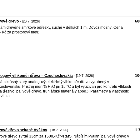
vové drevo
60
- [20.7. 2026]
ám dřevěné smrkové odřezky, suché v délkách 1 m. Dovoz možný. Cena
- Kč za prostorový metr.
logový vlhkoměr dřeva – Czechoslovakia
10
- [19.7. 2026]
ám krásný starý analogový elektrický vlhkoměr dřeva vyrobený v
oslovensku. Přístroj měří % H₂O při 15 °C a byl využíván pro kontrolu vlhkosti
a (řezivo, palivové dřevo, truhlářské materiály apod.). Parametry a vlastnosti:
vlhko ...
ivové dřevo sekané Vyškov
1 
- [18.7. 2026]
vové dřevo.Tvrdé 33cm za 1500,-Kč/PRMS. Nábízím kvalitní palivové dřevo v