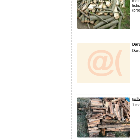
metr
list
(pros
Daru
Daru
pali
1 me