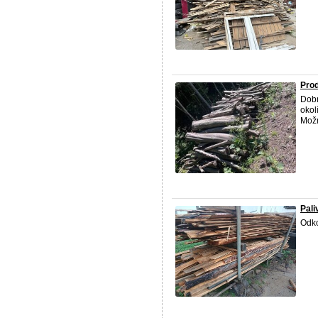
Prod
Dobr
okol
Možn
Pali
Odko