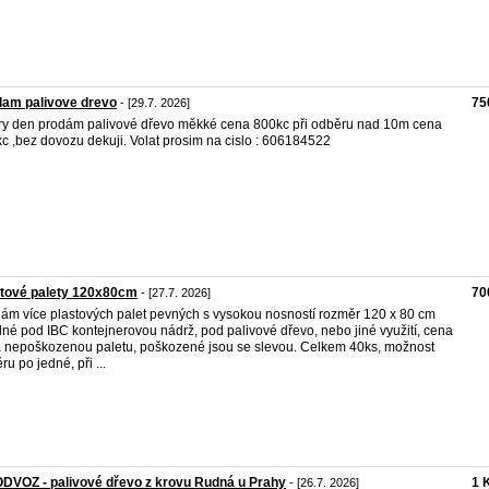
dam palivove drevo
75
- [29.7. 2026]
y den prodám palivové dřevo měkké cena 800kc při odběru nad 10m cena
c ,bez dovozu dekuji. Volat prosim na cislo : 606184522
stové palety 120x80cm
70
- [27.7. 2026]
ám více plastových palet pevných s vysokou nosností rozměr 120 x 80 cm
né pod IBC kontejnerovou nádrž, pod palivové dřevo, nebo jiné využití, cena
a nepoškozenou paletu, poškozené jsou se slevou. Celkem 40ks, možnost
ru po jedné, při ...
DVOZ - palivové dřevo z krovu Rudná u Prahy
1 
- [26.7. 2026]