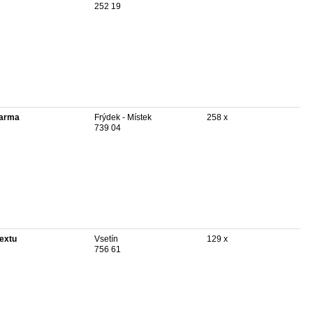
252 19
arma
Frýdek - Místek
258 x
739 04
textu
Vsetín
129 x
756 61