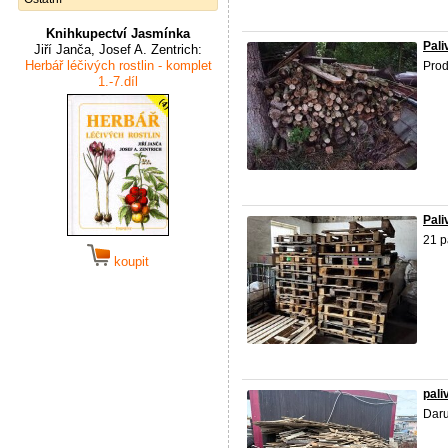
Knihkupectví Jasmínka
Pali
Jiří Janča, Josef A. Zentrich:
Herbář léčivých rostlin - komplet
Prod
1.-7.díl
Pali
21 p
koupit
pali
Daru