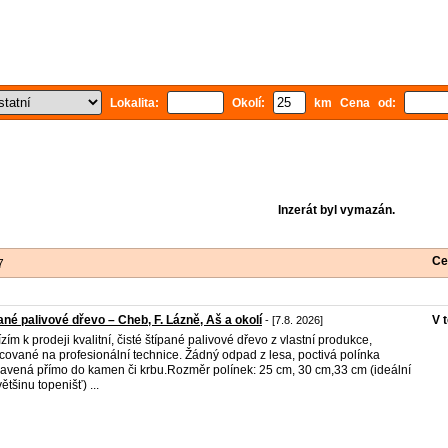
Lokalita:
Okolí:
km Cena od:
Inzerát byl vymazán.
Ce
7
ané palivové dřevo – Cheb, F. Lázně, Aš a okolí
V 
- [7.8. 2026]
zím k prodeji kvalitní, čisté štípané palivové dřevo z vlastní produkce,
cované na profesionální technice. Žádný odpad z lesa, poctivá polínka
ravená přímo do kamen či krbu.Rozměr polínek: 25 cm, 30 cm,33 cm (ideální
ětšinu topenišť) ...