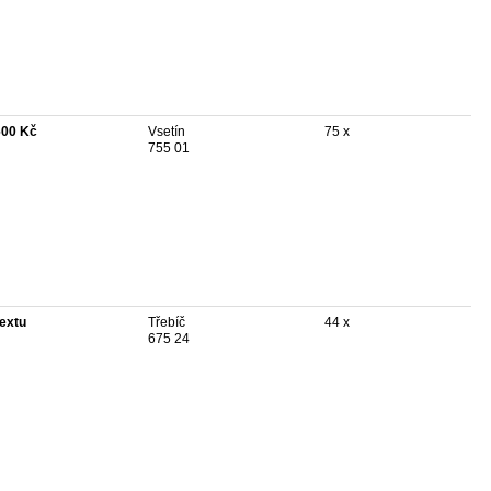
600 Kč
Vsetín
75 x
755 01
textu
Třebíč
44 x
675 24