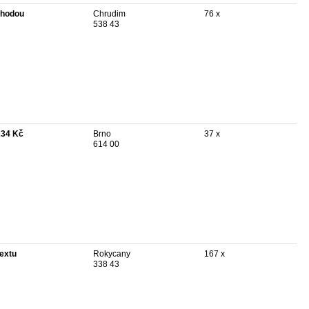
hodou
Chrudim
76 x
538 43
234 Kč
Brno
37 x
614 00
textu
Rokycany
167 x
338 43