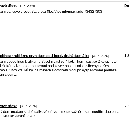
vové dřevo
Do
- [1.8. 2026]
zím palivové dřevo. Staré cca 8let. Více informací zde 734327303
dílnou králíkárnu první část se 4 kotci, druhá část 2 ko
1 
- [30.7. 2026]
zím dvoudílnou králíkárnu Spodní část se 4 kotci, horní část se 2 kotci. Tuto
 králíkárny lze po odmontování podstavce nasadit místo střechy na šesti
ovou. Chov králíků byl na roštech s odtokem moči po vyspádované podlaze.
ní z ven ...
vové dřevo
V 
- [30.7. 2026]
ý den, prodám suché palivové dřevo...mix převážně jasan, modřín, dub cena
³ 1400kc vlastní odvoz.