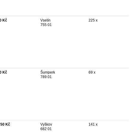
0 Kč
Vsetín
225 x
755 01
0 Kč
Šumperk
69 x
789 01
350 Kč
Vyškov
141 x
682 01