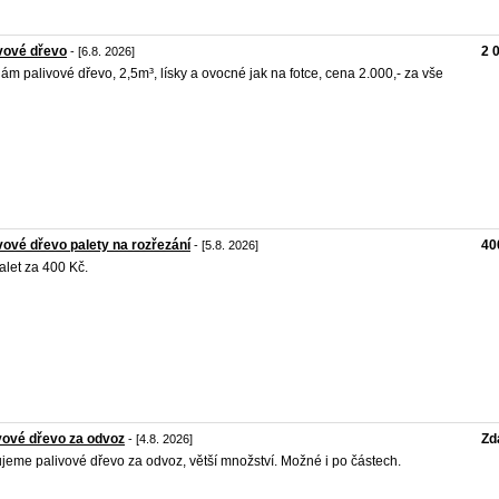
vové dřevo
2 
- [6.8. 2026]
ám palivové dřevo, 2,5m³, lísky a ovocné jak na fotce, cena 2.000,- za vše
vové dřevo palety na rozřezání
40
- [5.8. 2026]
alet za 400 Kč.
vové dřevo za odvoz
Zd
- [4.8. 2026]
jeme palivové dřevo za odvoz, větší množství. Možné i po částech.