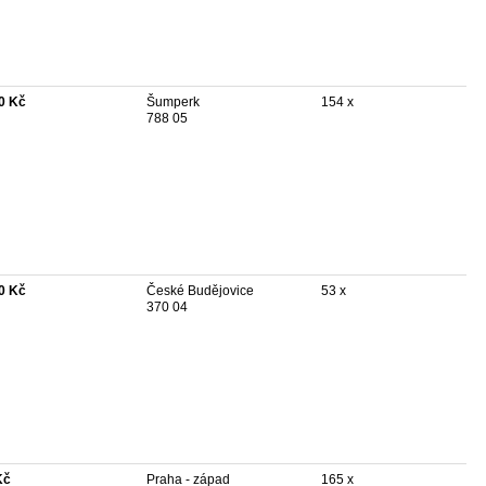
0 Kč
Šumperk
154 x
788 05
0 Kč
České Budějovice
53 x
370 04
Kč
Praha - západ
165 x