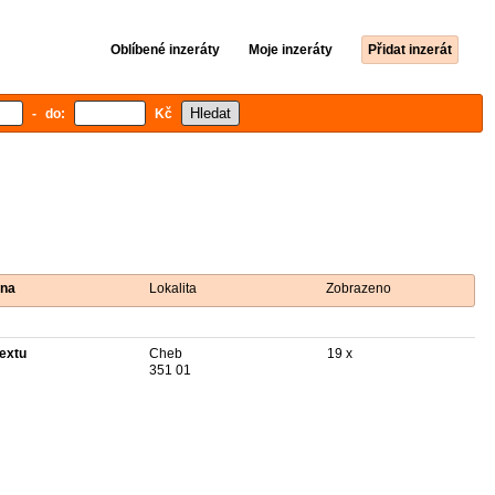
Oblíbené inzeráty
Moje inzeráty
Přidat inzerát
- do:
Kč
na
Lokalita
Zobrazeno
textu
Cheb
19 x
351 01