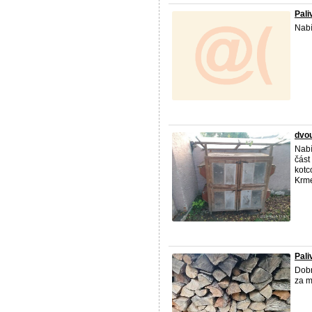
Pali
Nabí
dvou
Nabí
část
kotc
Krme
Pali
Dobr
za m