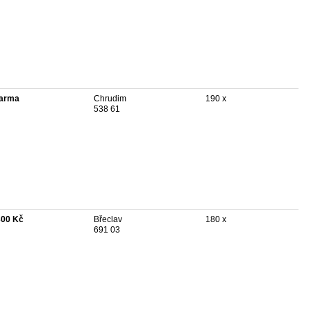
arma
Chrudim
190 x
538 61
300 Kč
Břeclav
180 x
691 03