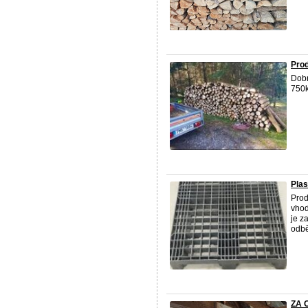
Pro
Dobr
750k
Pla
Prod
vhod
je z
odbě
ZA O