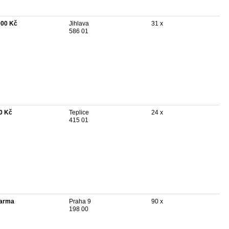
000 Kč
Jihlava
31 x
586 01
0 Kč
Teplice
24 x
415 01
arma
Praha 9
90 x
198 00