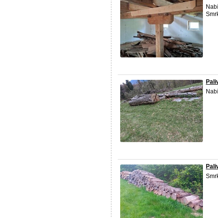
Nabí
Smrk
Pali
Nabí
Pali
Smrk