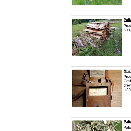
Pali
Prod
600,
Ana
Prod
Česk
dřev
měří 
Pal
Pali