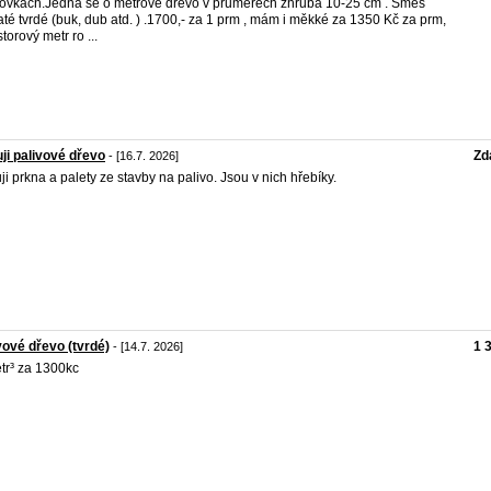
ovkách.Jedná se o metrové dřevo v průměrech zhruba 10-25 cm . Směs
naté tvrdé (buk, dub atd. ) .1700,- za 1 prm , mám i měkké za 1350 Kč za prm,
torový metr ro ...
ji palivové dřevo
Zd
- [16.7. 2026]
ji prkna a palety ze stavby na palivo. Jsou v nich hřebíky.
vové dřevo (tvrdé)
1 
- [14.7. 2026]
tr³ za 1300kc