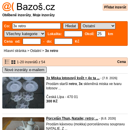
Přidat inzerát
Oblíbené inzeráty
,
Moje inzeráty
Co:
Lokalita:
Okolí:
km
Cena od:
- do:
Kč
Hlavní stránka
>
Ostatní
>
3x retro
Cena
1-20 inzerátů z 54
Nové inzeráty e-mailem
3x Miska lotosový květ + 4x ta ...
- [7.8. 2026]
Prodám starší
retro
,
3x
skleněná miska ve tvaru
lotosov ...
Česká Lípa - 470 01
300 Kč
Porcelán Thun, Natalie; retro; ...
- [6.8. 2026]
Prodám kávovou (mokka) porcelánovou soupravu
NATALIE. Z ...