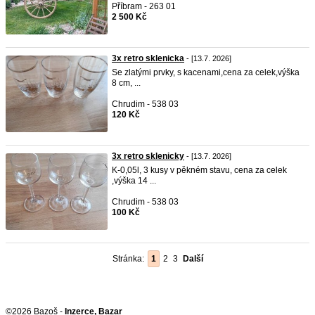
Příbram - 263 01
2 500 Kč
3x retro sklenicka
- [13.7. 2026]
Se zlatými prvky, s kacenami,cena za celek,výška
8 cm, ...
Chrudim - 538 03
120 Kč
3x retro sklenicky
- [13.7. 2026]
K-0,05l, 3 kusy v pěkném stavu, cena za celek
,výška 14 ...
Chrudim - 538 03
100 Kč
Stránka:
1
2
3
Další
©2026 Bazoš -
Inzerce, Bazar