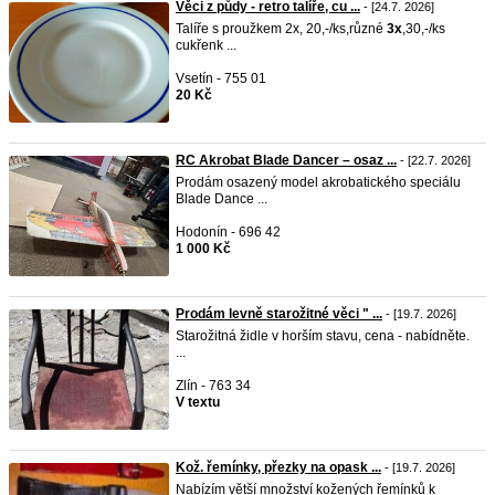
Věci z půdy - retro talíře, cu ...
- [24.7. 2026]
Talíře s proužkem 2x, 20,-/ks,různé
3x
,30,-/ks
cukřenk ...
Vsetín - 755 01
20 Kč
RC Akrobat Blade Dancer – osaz ...
- [22.7. 2026]
Prodám osazený model akrobatického speciálu
Blade Dance ...
Hodonín - 696 42
1 000 Kč
Prodám levně starožitné věci " ...
- [19.7. 2026]
Starožitná židle v horším stavu, cena - nabídněte.
...
Zlín - 763 34
V textu
Kož. řemínky, přezky na opask ...
- [19.7. 2026]
Nabízím větší množství kožených řemínků k