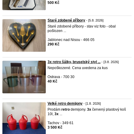
500 Kč
Staré zdobené příbory
- [5.8. 2026]
Staré zdobené příbory - stav viz foto - obal
pošlozen ...
Jablonec nad Nisou - 466 05
290 Kč
3x retro šálky, bruselský styl ...
- [3.8. 2026]
Nepoškozené. Cena uvedena za kus
Ostrava - 700 30
40 Kč
Velké retro demijony
- [1.8. 2026]
Prodám
retro
demijony.
3x
červený plastový koš
10l,
3x
...
Tachov - 349 61
3 500 Kč