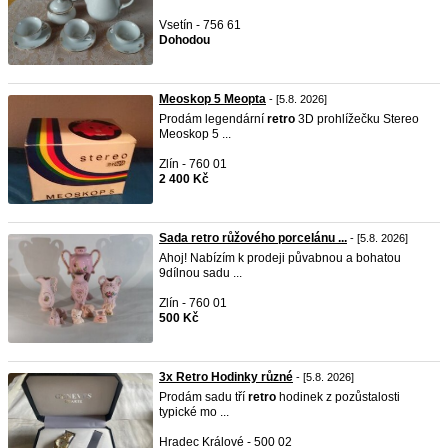
Vsetín - 756 61
Dohodou
Meoskop 5 Meopta
- [5.8. 2026]
Prodám legendární
retro
3D prohlížečku Stereo
Meoskop 5 ...
Zlín - 760 01
2 400 Kč
Sada retro růžového porcelánu ...
- [5.8. 2026]
Ahoj! Nabízím k prodeji půvabnou a bohatou
9dílnou sadu ...
Zlín - 760 01
500 Kč
3x Retro Hodinky různé
- [5.8. 2026]
Prodám sadu tří
retro
hodinek z pozůstalosti
typické mo ...
Hradec Králové - 500 02