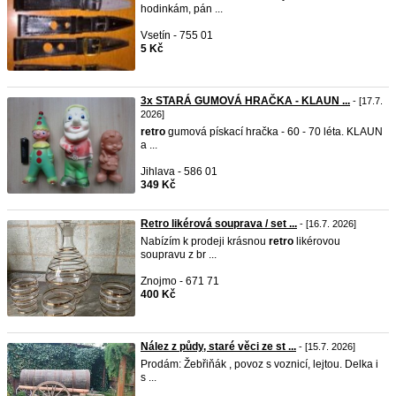
hodinkám, pán ...
Vsetín - 755 01
5 Kč
3x STARÁ GUMOVÁ HRAČKA - KLAUN ...
- [17.7.
2026]
retro
gumová pískací hračka - 60 - 70 léta. KLAUN
a ...
Jihlava - 586 01
349 Kč
Retro likérová souprava / set ...
- [16.7. 2026]
Nabízím k prodeji krásnou
retro
likérovou
soupravu z br ...
Znojmo - 671 71
400 Kč
Nález z půdy, staré věci ze st ...
- [15.7. 2026]
Prodám: Žebřiňák , povoz s voznicí, lejtou. Delka i
s ...