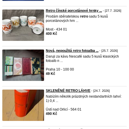
Retro čínské porcelánové hrnky ...
- [27.7. 2026]
Prodám sběratelskou
retro
sadu 5 kusů
porcelánových hrn ...
Most - 434 01
400 Kč
Nová, nepoužitá retro fotoalba ...
- [25.7. 2026]
Daruji za kávu Nescafé sadu 5 kusů klasických
fotoalb n ...
Praha 10 - 100 00
49 Kč
SKLENĚNÉ RETRO LÁHVE
- [24.7. 2026]
Nabízím několik prázdných nestandartních lahví:
1) 0,4 ...
Ústí nad Orlicí - 564 01
490 Kč