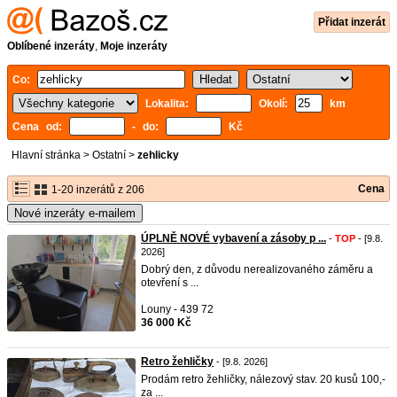
Přidat inzerát
Oblíbené inzeráty
,
Moje inzeráty
Co:
Lokalita:
Okolí:
km
Cena od:
- do:
Kč
Hlavní stránka
>
Ostatní
>
zehlicky
Cena
1-20 inzerátů z 206
Nové inzeráty e-mailem
ÚPLNĚ NOVÉ vybavení a zásoby p ...
-
TOP
- [9.8.
2026]
Dobrý den, z důvodu nerealizovaného záměru a
otevření s ...
Louny - 439 72
36 000 Kč
Retro žehličky
- [9.8. 2026]
Prodám retro žehličky, nálezový stav. 20 kusů 100,-
za ...