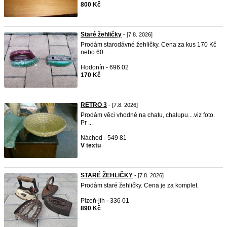
800 Kč
Staré žehličky
- [7.8. 2026]
Prodám starodávné žehličky. Cena za kus 170 Kč
nebo 60 ...
Hodonín - 696 02
170 Kč
RETRO 3
- [7.8. 2026]
Prodám věci vhodné na chatu, chalupu....viz foto.
Pr ...
Náchod - 549 81
V textu
STARÉ ŽEHLIČKY
- [7.8. 2026]
Prodám staré žehličky. Cena je za komplet.
Plzeň-jih - 336 01
890 Kč