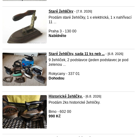
Staré žehličky
- [7.8. 2026]
Prodám staré žehličky, 1 x elektrická, 1 x nahřívací
11 ...
Praha 3 - 130 00
Nabídněte
Staré žehličky, sada 11 ks neb ...
- [6.8. 2026]
9 žehliček, 2 podstavce (jeden podstavec je pod
zelenou ...
Rokycany - 337 01
Dohodou
Historické žehličky.
- [6.8. 2026]
Prodám 2ks historické žehličky.
Brno - 602 00
990 Kč