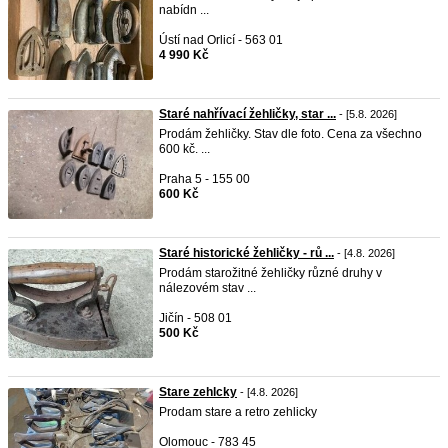
nabídn ...
Ústí nad Orlicí - 563 01
4 990 Kč
Staré nahřívací žehličky, star ...
- [5.8. 2026]
Prodám žehličky. Stav dle foto. Cena za všechno
600 kč. ...
Praha 5 - 155 00
600 Kč
Staré historické žehličky - rů ...
- [4.8. 2026]
Prodám starožitné žehličky různé druhy v
nálezovém stav ...
Jičín - 508 01
500 Kč
Stare zehlcky
- [4.8. 2026]
Prodam stare a retro zehlicky
Olomouc - 783 45