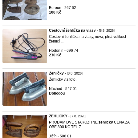
Beroun - 267 62
100 Kč
Cestovní žehlička na vlasy
- [8.8. 2026]
Cestovní žehlička na vlasy, nová, plná velikost
žehlicí ...
Hodonín - 696 74
230 Kč
Žehličky
- [8.8. 2026]
Žehličky viz foto.
Náchod - 547 01
Dohodou
ZEHLICKY
- [7.8. 2026]
PRODAM DVE STAROZITNE
zehlicky
CENA ZA
OBE 800 KC.TEL.7 ...
Jičín - 506 01