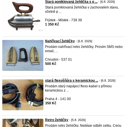
Stará poniklovaná žehlička s p ...
- [6.8. 2026]
Stará poniklovaná žehlička v zachovalém stavu,
včetně p ...
Frýdek - Místek - 739 39
1 350 Kč
Nahřívací žehličky
- [6.8. 2026]
Prodám nahřívací retro žehličky. Prosím SMS nebo
email, ...
Chrudim - 537 01
500 Kč
stará flexošňůra s keramickou ...
- [6.8. 2026]
Prodám starý napájecí flexo-kabel s přímou
keramickou z ...
Praha 4 - 141 00
350 Kč
Retro žehličky
- [5.8. 2026]
Prodám retro žehličky. Nejlépe odběr celku. Cenu