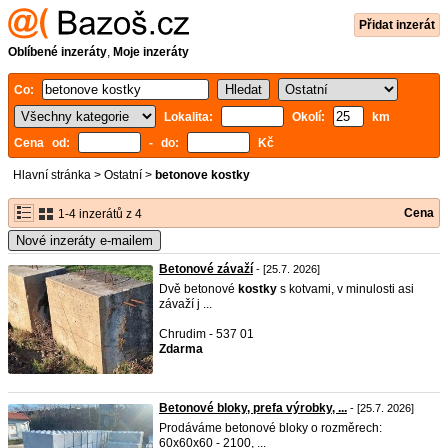
Přidat inzerát
Oblíbené inzeráty
,
Moje inzeráty
Co:
Lokalita:
Okolí:
km
Cena od:
- do:
Kč
Hlavní stránka
>
Ostatní
>
betonove kostky
Cena
1-4 inzerátů z 4
Nové inzeráty e-mailem
Betonové závaží
- [25.7. 2026]
Dvě betonové
kostky
s kotvami, v minulosti asi
závaží j ...
Chrudim - 537 01
Zdarma
Betonové bloky, prefa výrobky, ...
- [25.7. 2026]
Prodáváme betonové bloky o rozměrech:
60x60x60 - 2100, ...