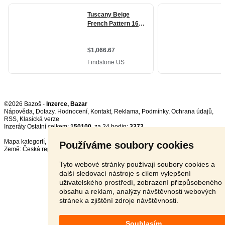
©2026 Bazoš -
Inzerce, Bazar
Nápověda
,
Dotazy
,
Hodnocení
,
Kontakt
,
Reklama
,
Podmínky
,
Ochrana údajů
,
RSS
,
Inzeráty Ostatní celkem:
150100
, za 24 hodin:
3372
Mapa kategorií
,
Nejvyhledávanější výrazy
Používáme soubory cookies
Země:
Česká republika
,
Slovensko
,
Polsko
,
Rakousko
Tyto webové stránky používají soubory cookies a
další sledovací nástroje s cílem vylepšení
uživatelského prostředí, zobrazení přizpůsobeného
obsahu a reklam, analýzy návštěvnosti webových
stránek a zjištění zdroje návštěvnosti.
Souhlasím