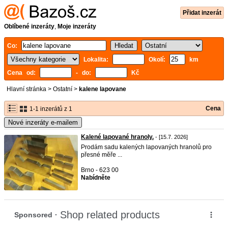
Přidat inzerát
Oblíbené inzeráty
,
Moje inzeráty
Co:
Lokalita:
Okolí:
km
Cena od:
- do:
Kč
Hlavní stránka
>
Ostatní
>
kalene lapovane
Cena
1-1 inzerátů z 1
Nové inzeráty e-mailem
Kalené lapované hranoly.
- [15.7. 2026]
Prodám sadu kalených lapovaných hranolů pro
přesné měře ...
Brno - 623 00
Nabídněte