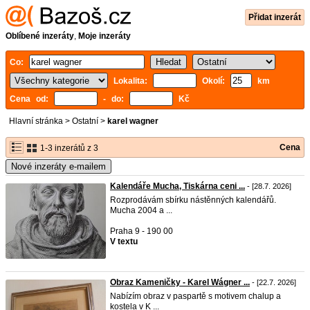
Přidat inzerát
Oblíbené inzeráty
,
Moje inzeráty
Co:
Lokalita:
Okolí:
km
Cena od:
- do:
Kč
Hlavní stránka
>
Ostatní
>
karel wagner
Cena
1-3 inzerátů z 3
Nové inzeráty e-mailem
Kalendáře Mucha, Tiskárna ceni ...
- [28.7. 2026]
Rozprodávám sbírku nástěnných kalendářů.
Mucha 2004 a ...
Praha 9 - 190 00
V textu
Obraz Kameničky - Karel Wágner ...
- [22.7. 2026]
Nabízím obraz v paspartě s motivem chalup a
kostela v K ...