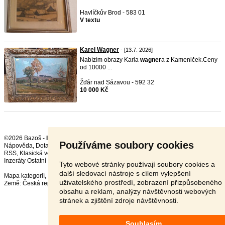
Havlíčkův Brod - 583 01
V textu
Karel Wagner
- [13.7. 2026]
Nabízím obrazy Karla
wagner
a z Kameniček.Ceny
od 10000 ...
Žďár nad Sázavou - 592 32
10 000 Kč
©2026 Bazoš -
Inzerce, Bazar
Používáme soubory cookies
Nápověda
,
Dotazy
,
Hodnocení
,
Kontakt
,
Reklama
,
Podmínky
,
Ochrana údajů
,
RSS
,
Inzeráty Ostatní celkem:
151676
, za 24 hodin:
3424
Tyto webové stránky používají soubory cookies a
další sledovací nástroje s cílem vylepšení
Mapa kategorií
,
Nejvyhledávanější výrazy
uživatelského prostředí, zobrazení přizpůsobeného
Země:
Česká republika
,
Slovensko
,
Polsko
,
Rakousko
obsahu a reklam, analýzy návštěvnosti webových
stránek a zjištění zdroje návštěvnosti.
Souhlasím