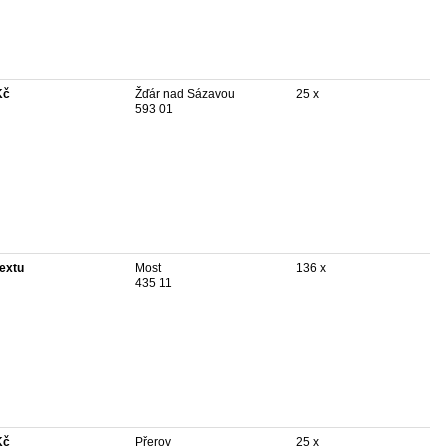
Kč
Žďár nad Sázavou
25 x
593 01
textu
Most
136 x
435 11
Kč
Přerov
25 x