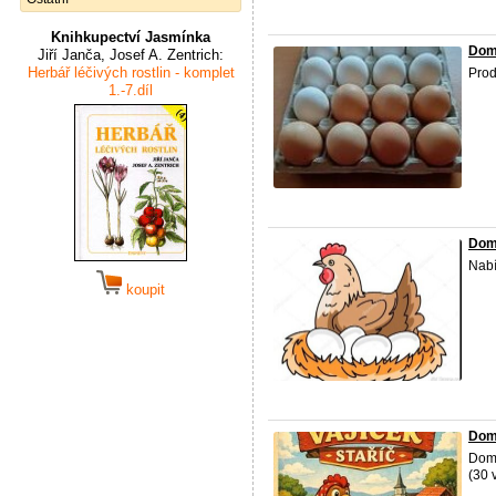
Knihkupectví Jasmínka
Dom
Jiří Janča, Josef A. Zentrich:
Herbář léčivých rostlin - komplet
Prod
1.-7.díl
Domá
Nabí
koupit
Dom
Domá
(30 