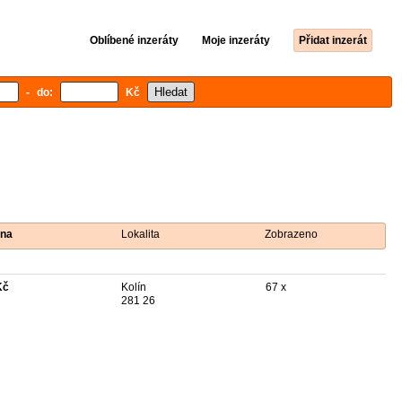
Oblíbené inzeráty
Moje inzeráty
Přidat inzerát
- do:
Kč
na
Lokalita
Zobrazeno
Kč
Kolín
67 x
281 26