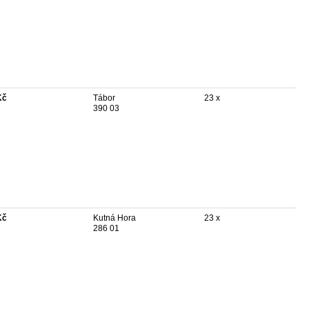
Kč
Tábor
23 x
390 03
Kč
Kutná Hora
23 x
286 01