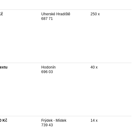
Kč
Uherské Hradiště
250 x
687 71
textu
Hodonín
40 x
696 03
0 Kč
Frýdek - Místek
14 x
739 43