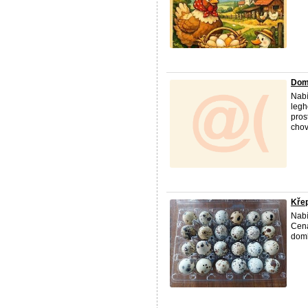
Dom
Nabí
legh
pros
chov
Křep
Nabí
Cena
doml