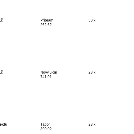
Kč
Příbram
30 x
262 62
Kč
Nový Jičín
28 x
741 01
textu
Tábor
28 x
390 02