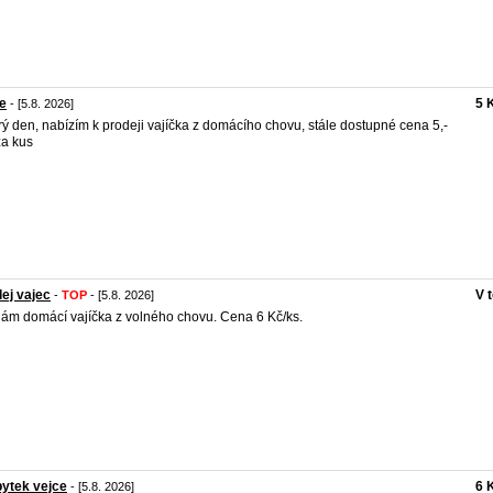
e
5 
- [5.8. 2026]
ý den, nabízím k prodeji vajíčka z domácího chovu, stále dostupné cena 5,-
a kus
ej vajec
V 
-
TOP
- [5.8. 2026]
ám domácí vajíčka z volného chovu. Cena 6 Kč/ks.
ytek vejce
6 
- [5.8. 2026]