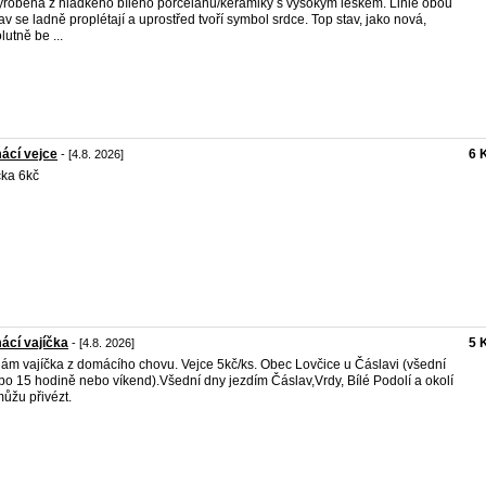
yrobena z hladkého bílého porcelánu/keramiky s vysokým leskem. Linie obou
av se ladně proplétají a uprostřed tvoří symbol srdce. Top stav, jako nová,
lutně be ...
ácí vejce
6 
- [4.8. 2026]
čka 6kč
ácí vajíčka
5 
- [4.8. 2026]
ám vajíčka z domácího chovu. Vejce 5kč/ks. Obec Lovčice u Čáslavi (všední
po 15 hodině nebo víkend).Všední dny jezdím Čáslav,Vrdy, Bílé Podolí a okolí
můžu přivézt.