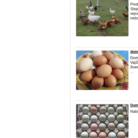
Prod
Slep
vejc
nebo
domá
Domá
Vají
žive
...
Dom
Nabí