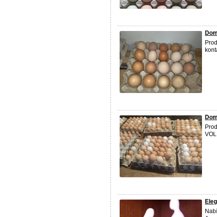
Domá
Prod
kont
Dom
Prod
VOL
Ele
Nabí