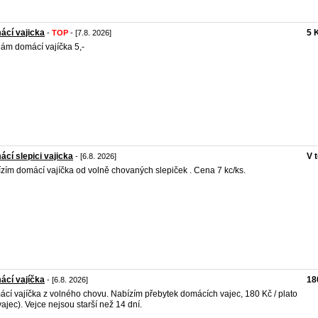
ácí vajicka
5 
-
TOP
- [7.8. 2026]
ám domácí vajíčka 5,-
cí slepici vajicka
V 
- [6.8. 2026]
zím domácí vajíčka od volně chovaných slepiček . Cena 7 kc/ks.
ácí vajíčka
18
- [6.8. 2026]
cí vajíčka z volného chovu. Nabízím přebytek domácích vajec, 180 Kč / plato
vajec). Vejce nejsou starší než 14 dní.