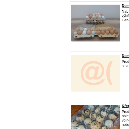
Domá
Nabí
výbě
Cena
Dom
Prod
smaz
Křep
Prod
nále
voln
nebo