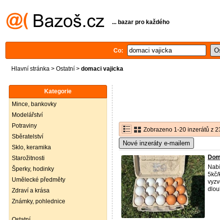
... bazar pro každého
Co:
Hlavní stránka
>
Ostatní
>
domaci vajicka
Kategorie
Mince, bankovky
Modelářství
Potraviny
Zobrazeno 1-20 inzerátů z 2
Sběratelství
Nové inzeráty e-mailem
Sklo, keramika
Domá
Starožitnosti
Nabí
Šperky, hodinky
5kč/
Umělecké předměty
vyzv
dlou
Zdraví a krása
Známky, pohlednice
Ostatní