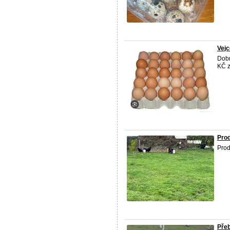
Vejc
Dobr
KČ z
Prod
Prod
Přeb