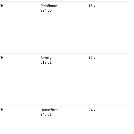
Kč
Pelhřimov
16 x
394 56
Kč
Semily
17 x
513 01
Kč
Domažlice
24 x
345 61