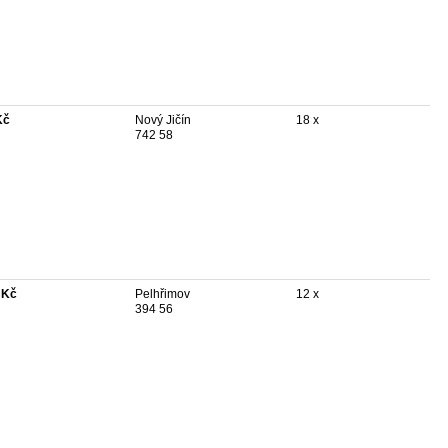
Kč
Nový Jičín
18 x
742 58
 Kč
Pelhřimov
12 x
394 56