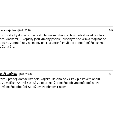
ácí vajíčka
6 
- [6.8. 2026]
zím přebytky domácích vajíček. Jedná se o hobby chov hedvábniček spolu s
orn, vlaškami,... Slepičky jsou krmeny pšenici, sušeným pečivem a mají hodně
toru na zahradě aby se mohly pást na zelené trávě. Po dohodě můžu ukázat
. Cena 6 ...
elčí vajíčka
80
- [6.8. 2026]
zím k prodeji domácí křepelčí vajíčka. Baleno po 24 ks v plastovém obalu.
 za vajíčka 72,- Kč + 8,-Kč za obal, který je možné při vrácení odečíst. Po
uvě možné předání Senožaty, Pelhřimov, Pacov ....