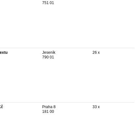
751 01
textu
Jeseník
26 x
790 01
Kč
Praha 8
33 x
181 00