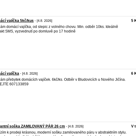
cí vajíčka 5kč/kus
5 
- [4.8. 2026]
ám domácí vajíčka, od slepic z volného chovu. Min. odběr 10ks. Ideálně
akt SMS, vyzvednutí po domluvě po 17 hodině
ácí vajíčka
6 
- [4.8. 2026]
ám přebytek domácích vajíček. 6kč/ks. Odběr v Bludovicích u Nového Jičína.
EJTE 607133859
gantní soška ZAMILOVANÝ PÁR 26 cm
V 
- [4.8. 2026]
zím k prodeji krásnou, moderní sošku zamilovaného páru v abstraktním stylu.