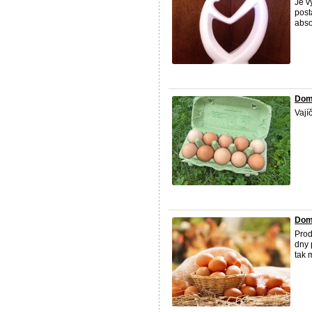
Je v
post
abso
Dom
Vají
Dom
Prod
dny 
tak 