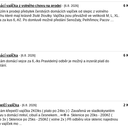
cí vajíčka z volného chovu na prodej
6 
- [6.8. 2026]
zím k prodeji přebytek čerstvých domácích vajíček od slepic z volného
hu které mají krásně žluté žloutky. Vajíčka jsou převážně ve velikosti M, L, XL.
 za kus 6,-Kč. Po domluvě možné předání Senožaty, Pelhřimov, Pacov ....
ácí vajíčka
6 
- [6.8. 2026]
ám domácí vejce za 6,-/ks Pravidelný odběr je možný a inzerát platí do
ání.
elčí vajíčka
2 
- [6.8. 2026]
ám křepelčí vajíčka 2Kč/ks ( plato po 24ks )🥚 Zavařená ve sladkokyselém
vu s domácí mrkví, cibulí a česnekem...🥕🧅🧄 Sklenice po 20ks - 200Kč (
e 3x ) Sklenice po 25ks - 250Kč ( volne 2x ) Při odběru více sklenic najednou
 vajíček mo ...