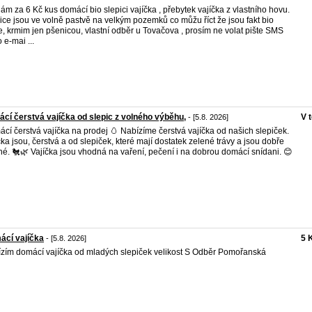
ám za 6 Kč kus domácí bio slepici vajíčka , přebytek vajíčka z vlastního hovu.
ice jsou ve volně pastvě na velkým pozemků co můžu říct že jsou fakt bio
e, krmim jen pšenicou, vlastní odběr u Tovačova , prosím ne volat pište SMS
 e-mai ...
cí čerstvá vajíčka od slepic z volného výběhu,
V 
- [5.8. 2026]
cí čerstvá vajíčka na prodej 🥚 Nabízíme čerstvá vajíčka od našich slepiček.
čka jsou, čerstvá a od slepiček, které mají dostatek zelené trávy a jsou dobře
né. 🐔🌿 Vajíčka jsou vhodná na vaření, pečení i na dobrou domácí snídani. 😊
ácí vajíčka
5 
- [5.8. 2026]
zím domácí vajíčka od mladých slepiček velikost S Odběr Pomořanská