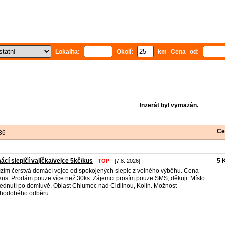
Lokalita:
Okolí:
km Cena od:
Inzerát byl vymazán.
Ce
36
cí slepičí vajíčka/vejce 5kč/kus
5 
-
TOP
- [7.8. 2026]
zím čerstvá domácí vejce od spokojených slepic z volného výběhu. Cena
kus. Prodám pouze více než 30ks. Zájemci prosím pouze SMS, děkuji. Místo
ednutí po domluvě. Oblast Chlumec nad Cidlinou, Kolín. Možnost
hodobého odběru.