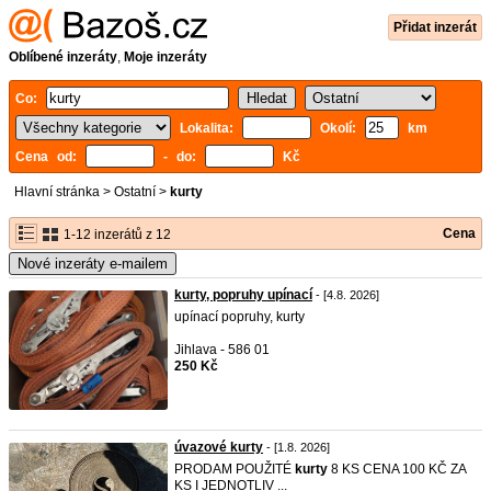
Přidat inzerát
Oblíbené inzeráty
,
Moje inzeráty
Co:
Lokalita:
Okolí:
km
Cena od:
- do:
Kč
Hlavní stránka
>
Ostatní
>
kurty
Cena
1-12 inzerátů z 12
Nové inzeráty e-mailem
kurty, popruhy upínací
- [4.8. 2026]
upínací popruhy, kurty
Jihlava - 586 01
250 Kč
úvazové kurty
- [1.8. 2026]
PRODAM POUŽITÉ
kurty
8 KS CENA 100 KČ ZA
KS I JEDNOTLIV ...