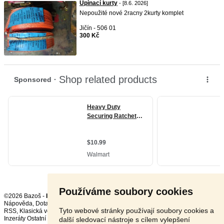
Upínací kurty
- [8.6. 2026]
Nepoužité nové 2racny 2kurty komplet
Jičín - 506 01
300 Kč
Používáme soubory cookies
©2026 Bazoš -
Inzerce, Bazar
Nápověda
,
Dotazy
,
Hodnocení
,
Kontakt
,
Reklama
,
Podmínky
,
Ochrana údajů
,
Tyto webové stránky používají soubory cookies a
RSS
,
Inzeráty Ostatní celkem:
149314
, za 24 hodin:
3411
další sledovací nástroje s cílem vylepšení