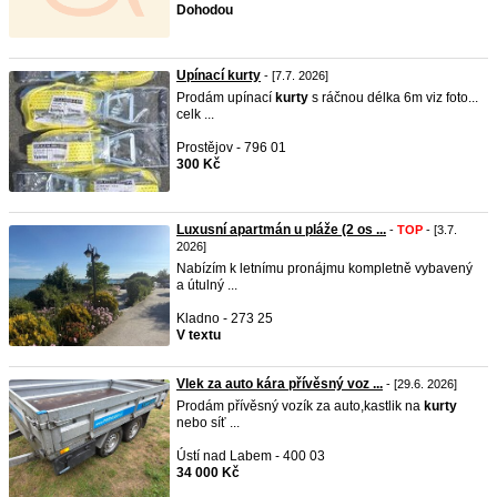
Dohodou
Upínací kurty
- [7.7. 2026]
Prodám upínací
kurty
s ráčnou délka 6m viz foto...
celk ...
Prostějov - 796 01
300 Kč
Luxusní apartmán u pláže (2 os ...
-
TOP
- [3.7.
2026]
Nabízím k letnímu pronájmu kompletně vybavený
a útulný ...
Kladno - 273 25
V textu
Vlek za auto kára přívěsný voz ...
- [29.6. 2026]
Prodám přívěsný vozík za auto,kastlik na
kurty
nebo síť ...
Ústí nad Labem - 400 03
34 000 Kč