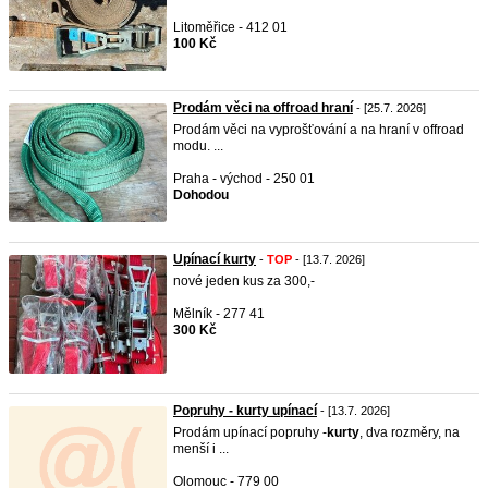
Litoměřice - 412 01
100 Kč
Prodám věci na offroad hraní
- [25.7. 2026]
Prodám věci na vyprošťování a na hraní v offroad
modu. ...
Praha - východ - 250 01
Dohodou
Upínací kurty
-
TOP
- [13.7. 2026]
nové jeden kus za 300,-
Mělník - 277 41
300 Kč
Popruhy - kurty upínací
- [13.7. 2026]
Prodám upínací popruhy -
kurty
, dva rozměry, na
menší i ...
Olomouc - 779 00