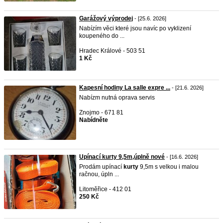
Garážový výprodej
- [25.6. 2026]
Nabízím věci které jsou navíc po vyklizení
koupeného do ...
Hradec Králové - 503 51
1 Kč
Kapesní hodiny La salle expre ...
- [21.6. 2026]
Nabízm nutná oprava servis
Znojmo - 671 81
Nabídněte
Upínací kurty 9,5m,úplně nové
- [16.6. 2026]
Prodám upínací
kurty
9,5m s velkou i malou
račnou, úpln ...
Litoměřice - 412 01
250 Kč