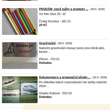
PRODÁM -staré tužky a propisky ...
- [30.6. 2026]
Viz foto-1kus 20.- kč
Český Krumlov - 381 01
20 Kč
Gravírování
- [30.6. 2026]
Nabízím gravírování mosaz,nerez,elox hliník,sklo,
keram ...
Přerov - 753 01
Dohodou
Dokumentace a propagační předm ...
- [25.6. 2026]
Po několika letech rozprodávání mé sbírky nabízím
zbylo ...
Hradec Králové - 503 03
Dohodou