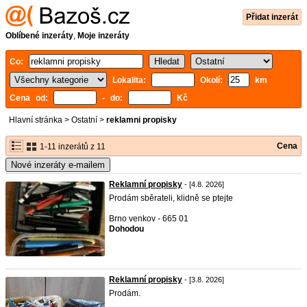
Přidat inzerát
Oblíbené inzeráty
,
Moje inzeráty
Co:
Lokalita:
Okolí:
km
Cena od:
- do:
Kč
Hlavní stránka
>
Ostatní
>
reklamni propisky
Cena
1-11 inzerátů z 11
Nové inzeráty e-mailem
Reklamní propisky
- [4.8. 2026]
Prodám sběrateli, klidně se ptejte
Brno venkov - 665 01
Dohodou
Reklamní propisky
- [3.8. 2026]
Prodám.