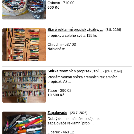
Ostrava - 710 00
600 Kč
Staré reklamní propisky,tužky, ...
- [3.8. 2026]
propisky z celého světa 115 ks
Chrudim - 537 03
Nabídněte
Sbírka firemních propisek, sbí ...
- [24.7. 2026]
Prodám velkou sbírka firemních reklamních
propisek. Až ...
Tábor - 390 02
10 500 Kč
Zapalovače
- [23.7. 2026]
Dobrý den, nemá někdo zájem o
zapalovače,reklamní propi ...
Liberec - 463 12