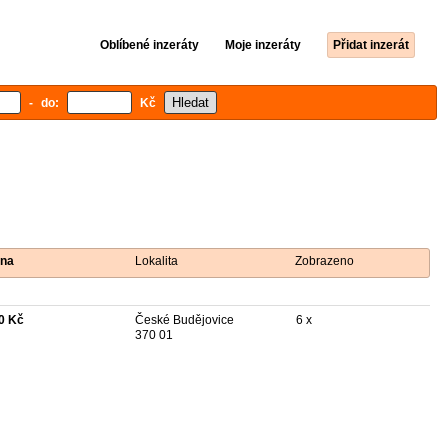
Oblíbené inzeráty
Moje inzeráty
Přidat inzerát
- do:
Kč
na
Lokalita
Zobrazeno
0 Kč
České Budějovice
6 x
370 01