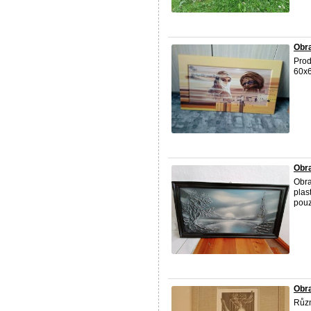
Obr
Pro
60x6
Obr
Obra
plas
pouz
Obr
Různ