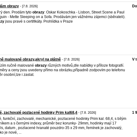
dám obrazy
Do
- [7.8. 2026]
ý den. Prodám tyto
obrazy
: Oskar Kokoschka - Lisbon, Street Scene a Paul
uin - Mette Sleeping on a Sofa. Prodávám jen vážnému zájemci (sběrateli).
azy
jsou pravé s certifikáty. Prohlídka v Praze
ě malované obrazy,akryl na plátně
V 
- [7.8. 2026]
ízím ručně malované
obrazy
různých motivů,dle nabídky v příloze fotografií.
ěry a ceny jsou uvedeny přímo na obrázku,případně zodpovím po telefonu
r osobní,lze i zaslat.
é, zachovalé pozlacené hodinky Prim kal68,4
1 
- [7.8. 2026]
é, funkční, zachovalé, mechanické, pozlacené hodinky Prim kal. 68,4, s bílým
rníkem a s černými indexy, průměr bez korunky- 29mm, hodinky mají 17
ls, datum , pozlacené hranaté pouzdro-35 x 29 mm, řemínek je zachovalý,
ko je nové, ...