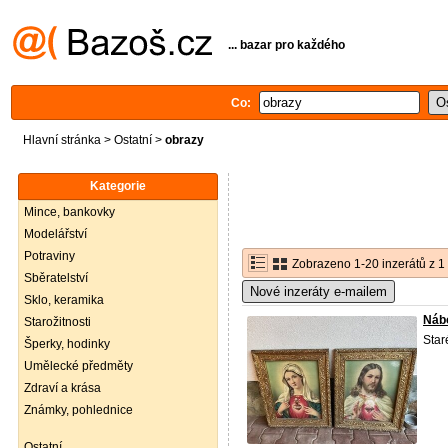
... bazar pro každého
Co:
Hlavní stránka
>
Ostatní
>
obrazy
Kategorie
Mince, bankovky
Modelářství
Potraviny
Zobrazeno 1-20 inzerátů z 1
Sběratelství
Nové inzeráty e-mailem
Sklo, keramika
Náb
Starožitnosti
Sta
Šperky, hodinky
Umělecké předměty
Zdraví a krása
Známky, pohlednice
Ostatní