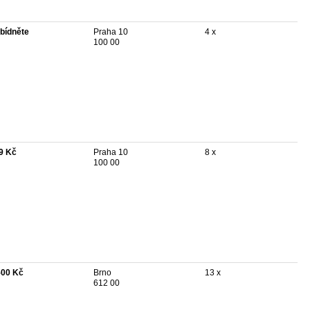
bídněte
Praha 10
4 x
100 00
9 Kč
Praha 10
8 x
100 00
500 Kč
Brno
13 x
612 00