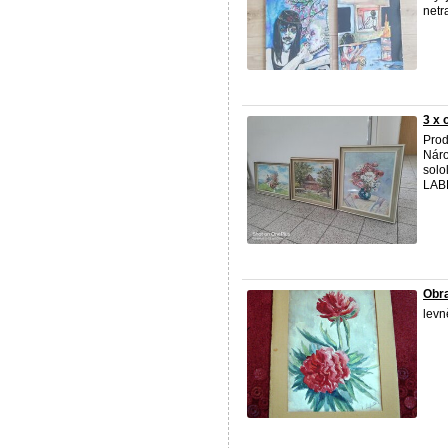
netra
3 x 
Prod
Náro
sol
LABE
Obra
levn