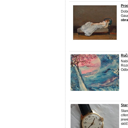
Pro
Dobr
Gaug
obr
Ručn
Nab
Rozm
Odbě
Star
Star
cife
jewe
sklíč