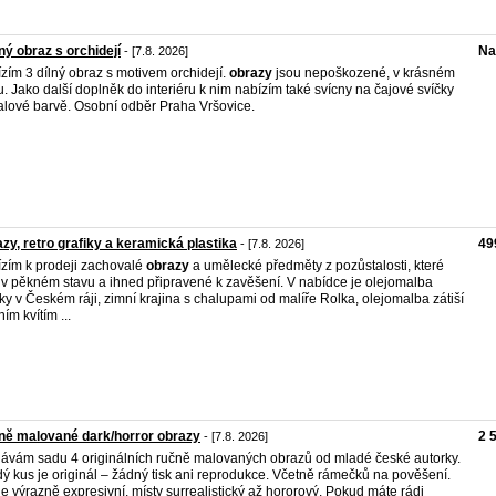
lný obraz s orchidejí
Na
- [7.8. 2026]
zím 3 dílný obraz s motivem orchidejí.
obrazy
jsou nepoškozené, v krásném
u. Jako další doplněk do interiéru k nim nabízím také svícny na čajové svíčky
ialové barvě. Osobní odběr Praha Vršovice.
zy, retro grafiky a keramická plastika
49
- [7.8. 2026]
zím k prodeji zachovalé
obrazy
a umělecké předměty z pozůstalosti, které
 v pěkném stavu a ihned připravené k zavěšení. V nabídce je olejomalba
ky v Českém ráji, zimní krajina s chalupami od malíře Rolka, olejomalba zátiší
ním kvítím ...
ě malované dark/horror obrazy
2 
- [7.8. 2026]
ávám sadu 4 originálních ručně malovaných obrazů od mladé české autorky.
ý kus je originál – žádný tisk ani reprodukce. Včetně rámečků na pověšení.
 je výrazně expresivní, místy surrealistický až hororový. Pokud máte rádi