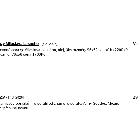
zy Miloslava Lesného
V 
- [7.8. 2026]
nované
obrazy
Miloslava Lesného, olej, 3ks rozměry 96x52 cena/1ks 2200Kč
rozměr 76x56 cena 1700Kč
azy
25
- [7.8. 2026]
ám sadu obrázků – fotografií od známé fotografky Anny Geddes. Možné
at přes Balíkovnu.