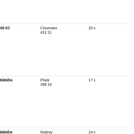
500 Kč
Chomutov
20 x
431 51
bídněte
Písek
17 x
398 16
bídněte
Klatovy
24 x