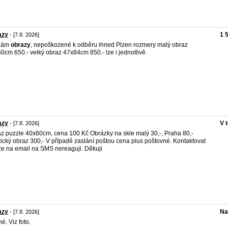
azy
1 
- [7.8. 2026]
dám
obrazy
, nepoškozené k odběru ihned Plzen rozmery malý obraz
0cm 650.- velký obraz 47x84cm 850.- lze i jednotlivě.
azy
V 
- [7.8. 2026]
z puzzle 40x60cm, cena 100 Kč Obrázky na skle malý 30,-, Praha 80,-
tický obraz 300,- V případě zaslání poštou cena plus poštovné. Kontaktovat
e na email na SMS nereaguji. Děkuji
azy
Na
- [7.8. 2026]
é. Viz foto.