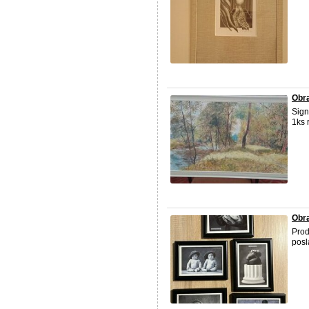
Obra
Sig
1ks 
Obr
Prod
posl