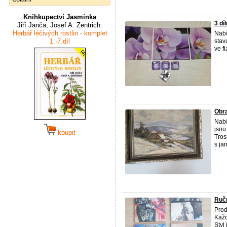
Knihkupectví Jasmínka
3 dí
Jiří Janča, Josef A. Zentrich:
Herbář léčivých rostlin - komplet
Nabí
1.-7.díl
stav
ve f
Obra
Nabí
jsou
koupit
Tros
s jar
Ručn
Prod
Každ
Styl