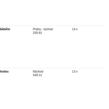
bídněte
Praha - východ
14 x
250 82
hodou
Náchod
13 x
549 31