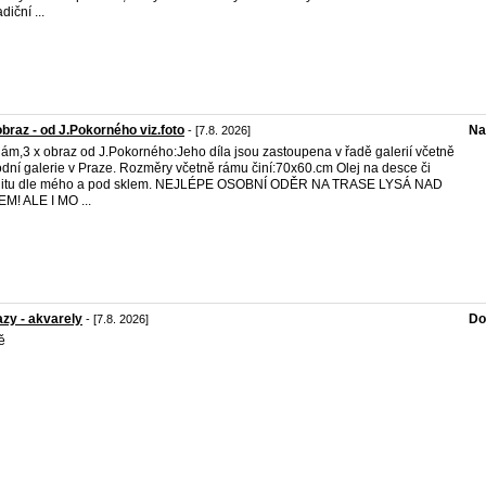
diční ...
obraz - od J.Pokorného viz.foto
Na
- [7.8. 2026]
ám,3 x obraz od J.Pokorného:Jeho díla jsou zastoupena v řadě galerií včetně
dní galerie v Praze. Rozměry včetně rámu činí:70x60.cm Olej na desce či
olitu dle mého a pod sklem. NEJLÉPE OSOBNÍ ODĚR NA TRASE LYSÁ NAD
M! ALE I MO ...
zy - akvarely
Do
- [7.8. 2026]
ě