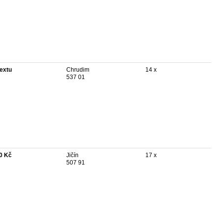
textu
Chrudim
14 x
537 01
0 Kč
Jičín
17 x
507 91