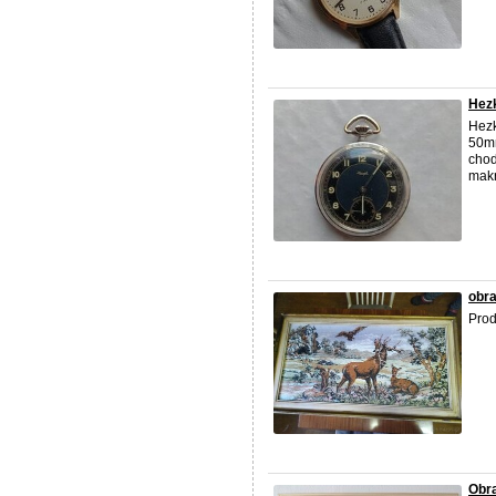
Hezk
Hezk
50mm
chod
makr
obr
Prod
Obra