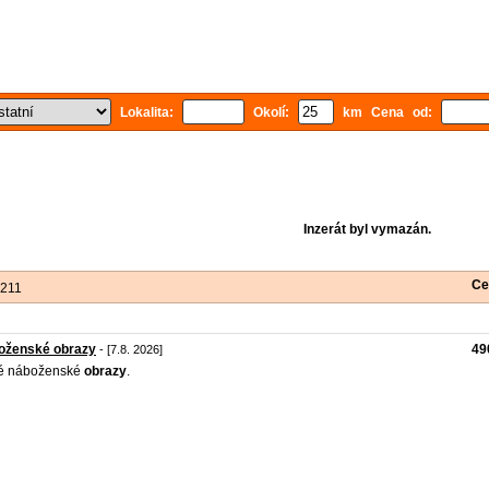
Lokalita:
Okolí:
km Cena od:
Inzerát byl vymazán.
Ce
 211
oženské obrazy
49
- [7.8. 2026]
ré náboženské
obrazy
.