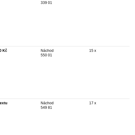
339 01
0 Kč
Náchod
15 x
550 01
textu
Náchod
17 x
549 81