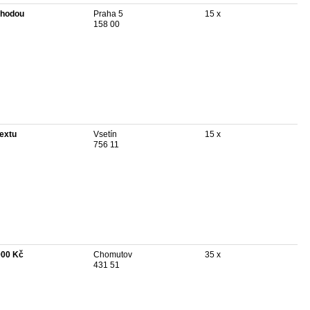
hodou
Praha 5
15 x
158 00
textu
Vsetín
15 x
756 11
900 Kč
Chomutov
35 x
431 51