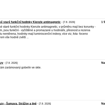
é staré funkční hodinky Kienzle antimagnetic
1 
- [7.8. 2026]
é staré funkční hodinky Kienzle antimagnetic, v průměru mají bez korunky -
, jsou funkční - vyčištěné a promazané u hodináře, přesnost a rezerva
u neměrena, hodinky mají luminiscenční indexy, více viz, fota- foceno
em vše hodně zvětš ...
azy
Na
- [7.8. 2026]
ám zarámovaný gobelín ve skle.
zy - Šumava, Strážov a jiné
Na
- [7.8. 2026]