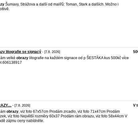
azy
Šumavy, Strážova a další od malířů: Toman, Stark a dalších. Možno i
otlivě.
zy litografie se signacý
50
- [7.8. 2026]
dám velké
obrazy
litografie na každém signace od p ŠESTÁKA kus 500kč více
el.606138917
ZY....
V 
- [7.8. 2026]
dám
obrazy
, viz foto 67x57cm Prodám zrcadlo, viz foto 71x47cm Prodám
zek, viz foto Největší rozměry 60x37 Prodám rám obrazu, viz foto 58x44cm V
adě zájmu ceny nabídněte.