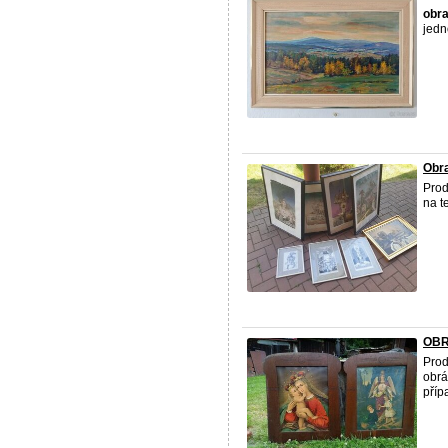
obr
jedn
Obra
Pro
na t
OBRA
Pro
obrá
příp