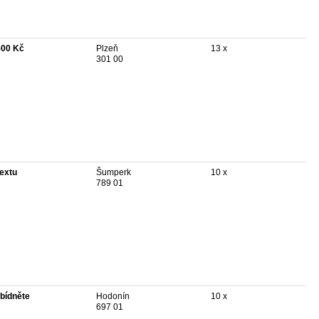
500 Kč
Plzeň
13 x
301 00
textu
Šumperk
10 x
789 01
bídněte
Hodonín
10 x
697 01