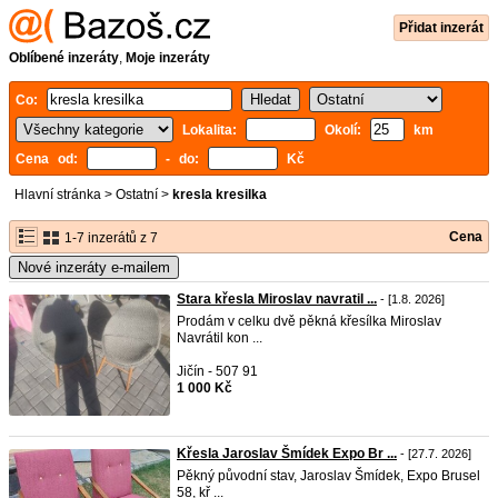
Přidat inzerát
Oblíbené inzeráty
,
Moje inzeráty
Co:
Lokalita:
Okolí:
km
Cena od:
- do:
Kč
Hlavní stránka
>
Ostatní
>
kresla kresilka
Cena
1-7 inzerátů z 7
Nové inzeráty e-mailem
Stara křesla Miroslav navratil ...
- [1.8. 2026]
Prodám v celku dvě pěkná křesílka Miroslav
Navrátil kon ...
Jičín - 507 91
1 000 Kč
Křesla Jaroslav Šmídek Expo Br ...
- [27.7. 2026]
Pěkný původní stav, Jaroslav Šmídek, Expo Brusel
58, kř ...