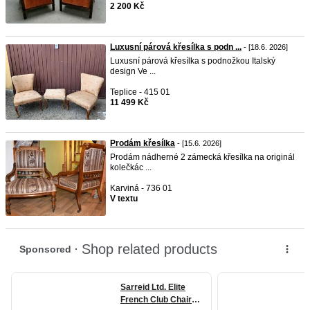
2 200 Kč
Luxusní párová křesílka s podn ...
- [18.6. 2026]
Luxusní párová křesílka s podnožkou Italský
design Ve ...
Teplice - 415 01
11 499 Kč
Prodám křesílka
- [15.6. 2026]
Prodám nádherné 2 zámecká křesílka na originál
kolečkác ...
Karviná - 736 01
V textu