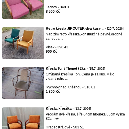
Tachov - 349 01
8 500 Kč
Retro křesla JIROUTEK-dva kusy ...
- [20.7. 2026]
Nabízím retro křesílka,konstrukčně pevné,drobné
zanedba ...
Písek - 398 43
900 Kč
Křesla Ton / Thonet / 2ks
- [15.7. 2026]
Ohýbaná křesílka Ton. Cena je za kus. Málo
vídaný retro ...
Rychnov nad Kněžnou - 518 01
1 800 Kč
Křesla, křesílka
- [13.7. 2026]
Prodám dvě křesla, šíře 64cm hloubka 86cm výška
82cm vý ...
Hradec Králové - 503 51