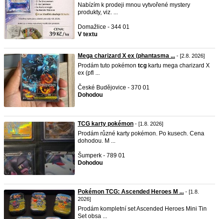
Nabízím k prodeji mnou vytvořené mystery
produkty, viz. ...
Domažlice - 344 01
V textu
Mega charizard X ex (phantasma ...
- [2.8. 2026]
Prodám tuto pokémon
tcg
kartu mega charizard X
ex (pfl ...
České Budějovice - 370 01
Dohodou
TCG karty pokémon
- [1.8. 2026]
Prodám různé karty pokémon. Po kusech. Cena
dohodou. M ...
Šumperk - 789 01
Dohodou
Pokémon TCG: Ascended Heroes M ...
- [1.8.
2026]
Prodám kompletní set Ascended Heroes Mini Tin
Set obsa ...