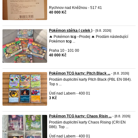
Rychnov nad Kněžnou - 517 41
40 000 Kč
Pokémon sbírka ( celek )
- [9.8. 2026]
🔥 Pokémon
tcg
–Prodej 🔥 Prodám následující
Pokémon
tcg
...
Praha 10 - 101 00
40 000 Kč
Pokémon TCG karty: Pitch Black ...
- [8.8. 2026]
Prodám duplicitní karty Pitch Black (PBL EN 084).
Top s ...
Ústí nad Labem - 400 01
3 Kč
Pokémon TCG karty: Chaos Risin ...
- [8.8. 2026]
Prodám duplicitní karty Chaos Rising (CRI EN
086). Top ...
Ústí nad Labem - 400 01