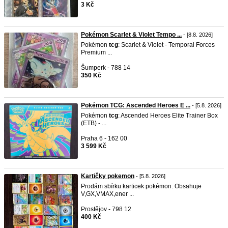
3 Kč
Pokémon Scarlet & Violet Tempo ...
- [8.8. 2026]
Pokémon
tcg
: Scarlet & Violet - Temporal Forces
Premium ...
Šumperk - 788 14
350 Kč
Pokémon TCG: Ascended Heroes E ...
- [5.8. 2026]
Pokémon
tcg
: Ascended Heroes Elite Trainer Box
(ETB) - ...
Praha 6 - 162 00
3 599 Kč
Kartičky pokemon
- [5.8. 2026]
Prodám sbírku karticek pokémon. Obsahuje
V,GX,VMAX,ener ...
Prostějov - 798 12
400 Kč