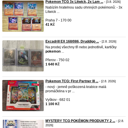
Pokemon TCG 3x Litwick, 2x Lam ...
- [3.8. 2026]
Nabízím hratelnou sadu ohnivých pokémonů: - 3x
Litwick ...
Praha 7 - 170 00
41 Kč
Excadrill EX 168/086, Druddigo ...
- [2.8. 2026]
Na prodej všechny tři nebo jednotlivě, kartičky
pokemon
...
Přerov - 750 02
1 640 Kč
Pokemon TCG: First Partner Ill ...
- [2.8. 2026]
- nový - jemně poškozená krabice malá
promáčklina v pr ...
Vyškov - 682 01
1 100 Kč
MYSTERY TCG POKÉMON PRODUKTY 2 ...
- [2.8.
2026]