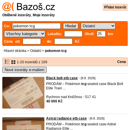
Přidat inzerát
Oblíbené inzeráty
,
Moje inzeráty
Co:
Lokalita:
Okolí:
km
Cena od:
- do:
Kč
Hlavní stránka
>
Ostatní
>
pokemon tcg
Cena
1-20 inzerátů z 169
Nové inzeráty e-mailem
Black bolt etb case
- [9.8. 2026]
PRODÁM – Pokémon
tcg
sealed case Black Bolt
Elite Train ...
Rychnov nad Kněžnou - 517 41
40 000 Kč
Astral radiance etb case
- [9.8. 2026]
PRODÁM – Pokémon
tcg
sealed case Astral
Radiance Elite ...