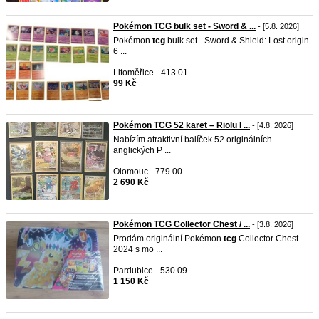
Pokémon TCG bulk set - Sword & ...
- [5.8. 2026]
Pokémon
tcg
bulk set - Sword & Shield: Lost origin
6 ...
Litoměřice - 413 01
99 Kč
Pokémon TCG 52 karet – Riolu I ...
- [4.8. 2026]
Nabízím atraktivní balíček 52 originálních
anglických P ...
Olomouc - 779 00
2 690 Kč
Pokémon TCG Collector Chest / ...
- [3.8. 2026]
Prodám originální Pokémon
tcg
Collector Chest
2024 s mo ...
Pardubice - 530 09
1 150 Kč