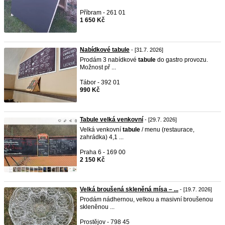
Příbram - 261 01
1 650 Kč
Nabídkové tabule
- [31.7. 2026]
Prodám 3 nabídkové
tabule
do gastro provozu.
Možnost př ...
Tábor - 392 01
990 Kč
Tabule velká venkovní
- [29.7. 2026]
Velká venkovní
tabule
/ menu (restaurace,
zahrádka) 4,1 ...
Praha 6 - 169 00
2 150 Kč
Velká broušená skleněná mísa – ...
- [19.7. 2026]
Prodám nádhernou, velkou a masivní broušenou
skleněnou ...
Prostějov - 798 45