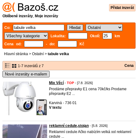
Přidat inzerát
Oblíbené inzeráty
,
Moje inzeráty
Co:
Lokalita:
Okolí:
km
Cena od:
- do:
Kč
Hlavní stránka
>
Ostatní
>
tabule velka
Cena
1-7 inzerátů z 7
Nové inzeráty e-mailem
Mix Věcí
-
TOP
- [7.8. 2026]
Prodáme přepravky E1 cena 70kč/ks Prodame
přepravky E2 ...
Karviná - 736 01
V textu
reklamní cedule,stojan
- [5.8. 2026]
Reklamní cedule Ačko nabízím velká xxl reklamní
cedule ...