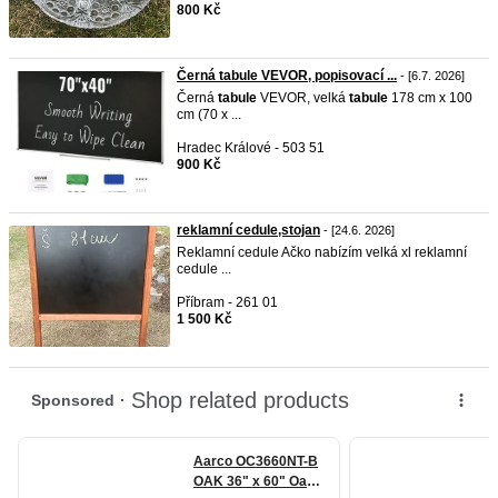
800 Kč
Černá tabule VEVOR, popisovací ...
- [6.7. 2026]
Černá
tabule
VEVOR, velká
tabule
178 cm x 100
cm (70 x ...
Hradec Králové - 503 51
900 Kč
reklamní cedule,stojan
- [24.6. 2026]
Reklamní cedule Ačko nabízím velká xl reklamní
cedule ...
Příbram - 261 01
1 500 Kč