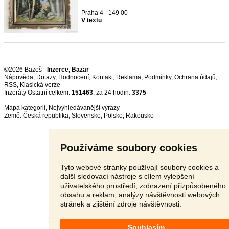
Praha 4 - 149 00
V textu
©2026 Bazoš -
Inzerce, Bazar
Nápověda
,
Dotazy
,
Hodnocení
,
Kontakt
,
Reklama
,
Podmínky
,
Ochrana údajů
,
RSS
,
Inzeráty Ostatní celkem:
151463
, za 24 hodin:
3375
Mapa kategorií
,
Nejvyhledávanější výrazy
Země:
Česká republika
,
Slovensko
,
Polsko
,
Rakousko
Používáme soubory cookies
Tyto webové stránky používají soubory cookies a
další sledovací nástroje s cílem vylepšení
uživatelského prostředí, zobrazení přizpůsobeného
obsahu a reklam, analýzy návštěvnosti webových
stránek a zjištění zdroje návštěvnosti.
Souhlasím