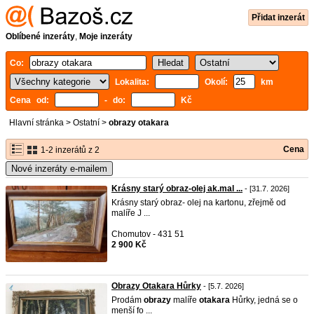
Přidat inzerát
Oblíbené inzeráty
,
Moje inzeráty
Co:
Lokalita:
Okolí:
km
Cena od:
- do:
Kč
Hlavní stránka
>
Ostatní
>
obrazy otakara
Cena
1-2 inzerátů z 2
Nové inzeráty e-mailem
Krásny starý obraz-olej ak.mal ...
- [31.7. 2026]
Krásny starý obraz- olej na kartonu, zřejmě od
malíře J ...
Chomutov - 431 51
2 900 Kč
Obrazy Otakara Hůrky
- [5.7. 2026]
Prodám
obrazy
malíře
otakara
Hůrky, jedná se o
menší fo ...