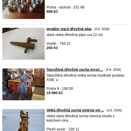
Praha - východ - 251 68
999 Kč
prodám stará dřevěná pípa
- [4.8. 2026]
stará velká dřevěná pípa cca 22 cm
Vsetín - 756 22
200 Kč
Starožitná dřevěná socha mysti ...
- [4.8. 2026]
Starožitná dřevěná velká socha mystické postavy
ASIE, u ...
Praha 9 - 190 00
19 990 Kč
Velká dřevěná socha mnicha vin ...
- [3.8. 2026]
Velká stará dřevěná socha mnicha vinaře s
kalichem vína ...
Plzeň-sever - 330 11