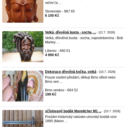
veľmi ťa ...
Slovensko - 987 65
6 100 Kč
Velká, dřevěná busta - socha, ...
- [12.7. 2026]
Velká, dřevěná busta - socha, napodobenina - Bob
Marley ...
Liberec - 460 01
4 990 Kč
Dekorace dřevěná kočka, velká
- [10.7. 2026]
Pouze osobní předání, děkuji Brno střed nebo
Brno ven ...
Brno venkov - 664 52
199 Kč
sčíslovaný bodák Mannlicher M1 ...
- [10.7. 2026]
Predám historický rakúsko-uhorský bodák vzor
1895 (Mann ...