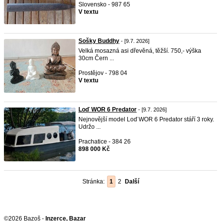
Slovensko - 987 65
V textu
Sošky Buddhy
- [9.7. 2026]
Velká mosazná asi dřevěná, těžší. 750,- výška
30cm Čern ...
Prostějov - 798 04
V textu
Loď WOR 6 Predator
- [9.7. 2026]
Nejnovější model Loď WOR 6 Predator stáří 3 roky.
Udržo ...
Prachatice - 384 26
898 000 Kč
Stránka:
1
2
Další
©2026 Bazoš -
Inzerce, Bazar