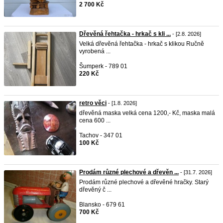
2 700 Kč
Dřevěná řehtačka - hrkač s kli ...
- [2.8. 2026]
Velká dřevěná řehtačka - hrkač s klikou Ručně
vyrobená ...
Šumperk - 789 01
220 Kč
retro věci
- [1.8. 2026]
dřevěná maska velká cena 1200,- Kč, maska malá
cena 600 ...
Tachov - 347 01
100 Kč
Prodám různé plechové a dřevěn ...
- [31.7. 2026]
Prodám různé plechové a dřevěné hračky. Starý
dřevěný č ...
Blansko - 679 61
700 Kč