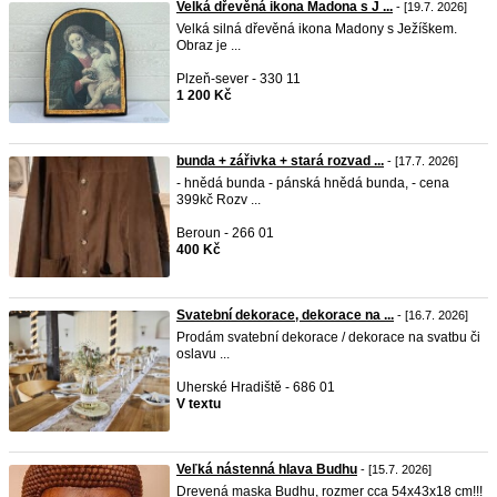
Velká dřevěná ikona Madona s J ...
- [19.7. 2026]
Velká silná dřevěná ikona Madony s Ježíškem.
Obraz je ...
Plzeň-sever - 330 11
1 200 Kč
bunda + zářivka + stará rozvad ...
- [17.7. 2026]
- hnědá bunda - pánská hnědá bunda, - cena
399kč Rozv ...
Beroun - 266 01
400 Kč
Svatební dekorace, dekorace na ...
- [16.7. 2026]
Prodám svatební dekorace / dekorace na svatbu či
oslavu ...
Uherské Hradiště - 686 01
V textu
Veľká nástenná hlava Budhu
- [15.7. 2026]
Drevená maska Budhu, rozmer cca 54x43x18 cm!!!