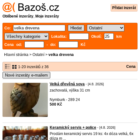
Přidat inzerát
Oblíbené inzeráty
,
Moje inzeráty
Co:
Lokalita:
Okolí:
km
Cena od:
- do:
Kč
Hlavní stránka
>
Ostatní
>
velka drevena
Cena
1-20 inzerátů z 36
Nové inzeráty e-mailem
Velká dřevěná sova
- [4.8. 2026]
zachovalá, výška 31 cm
Nymburk - 289 24
500 Kč
Keramický servis + police
- [4.8. 2026]
Prodám keramický servis 19 ks: 4x dóza velká, 6x
dóza m ...