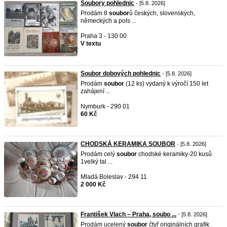
Soubory pohlednic
- [5.8. 2026]
Prodám 8
soubor
ů českých, slovenských,
německých a pols ...
Praha 3 - 130 00
V textu
Soubor dobových pohlednic
- [5.8. 2026]
Prodám
soubor
(12 ks) vydaný k výročí 150 let
zahájení ...
Nymburk - 290 01
60 Kč
CHODSKÁ KERAMIKA SOUBOR
- [5.8. 2026]
Prodám celý
soubor
chodské keramiky-20 kusů
1velký tal ...
Mladá Boleslav - 294 11
2 000 Kč
František Vlach – Praha, soubo ...
- [5.8. 2026]
Prodám ucelený
soubor
čtyř originálních grafik