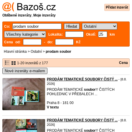
Přidat inzerát
Oblíbené inzeráty
,
Moje inzeráty
Co:
Lokalita:
Okolí:
km
Cena od:
- do:
Kč
Hlavní stránka
>
Ostatní
>
prodam soubor
Cena
1-20 inzerátů z 177
Nové inzeráty e-mailem
PRODÁM TEMATICKÉ SOUBORY ČISTÝ ...
- [8.8.
2026]
PRODÁM TEMATICKÉ
soubor
Y ČISTÝCH
POHLEDNIC V PŘEBALECH ...
Praha 8 - 181 00
V textu
PRODÁM TEMATICKÉ SOUBORY ČISTÝ ...
- [8.8.
2026]
PRODÁM TEMATICKÉ
soubor
Y ČISTÝCH