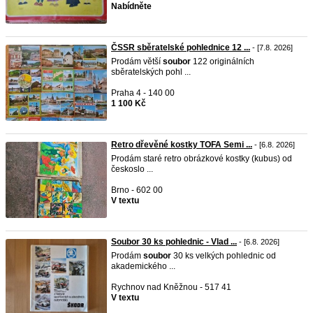
Nabídněte
ČSSR sběratelské pohlednice 12 ...
- [7.8. 2026]
Prodám větší
soubor
122 originálních
sběratelských pohl ...
Praha 4 - 140 00
1 100 Kč
Retro dřevěné kostky TOFA Semi ...
- [6.8. 2026]
Prodám staré retro obrázkové kostky (kubus) od
českoslo ...
Brno - 602 00
V textu
Soubor 30 ks pohlednic - Vlad ...
- [6.8. 2026]
Prodám
soubor
30 ks velkých pohlednic od
akademického ...
Rychnov nad Kněžnou - 517 41
V textu