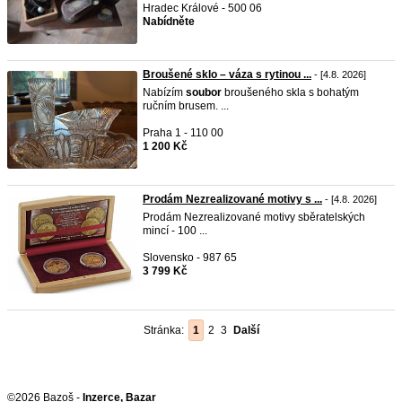
Hradec Králové - 500 06
Nabídněte
Broušené sklo – váza s rytinou ...
- [4.8. 2026]
Nabízím
soubor
broušeného skla s bohatým
ručním brusem. ...
Praha 1 - 110 00
1 200 Kč
Prodám Nezrealizované motivy s ...
- [4.8. 2026]
Prodám Nezrealizované motivy sběratelských
mincí - 100 ...
Slovensko - 987 65
3 799 Kč
Stránka:
1
2
3
Další
©2026 Bazoš -
Inzerce, Bazar