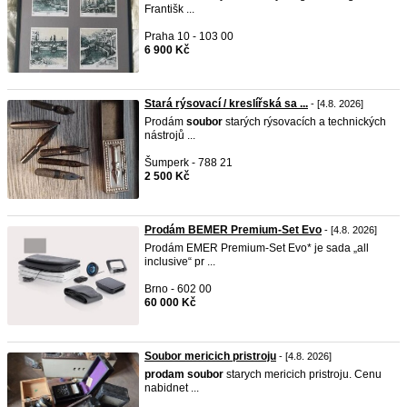
Františk ...
Praha 10 - 103 00
6 900 Kč
Stará rýsovací / kreslířská sa ...
- [4.8. 2026]
Prodám
soubor
starých rýsovacích a technických
nástrojů ...
Šumperk - 788 21
2 500 Kč
Prodám BEMER Premium-Set Evo
- [4.8. 2026]
Prodám EMER Premium-Set Evo* je sada „all
inclusive“ pr ...
Brno - 602 00
60 000 Kč
Soubor mericich pristroju
- [4.8. 2026]
prodam
soubor
starych mericich pristroju. Cenu
nabidnet ...