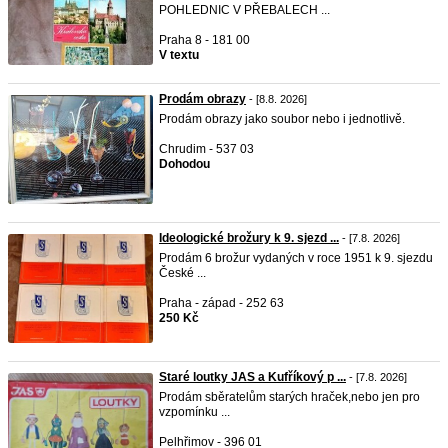
POHLEDNIC V PŘEBALECH ...
Praha 8 - 181 00
V textu
Prodám obrazy
- [8.8. 2026]
Prodám obrazy jako soubor nebo i jednotlivě.
Chrudim - 537 03
Dohodou
Ideologické brožury k 9. sjezd ...
- [7.8. 2026]
Prodám 6 brožur vydaných v roce 1951 k 9. sjezdu
České ...
Praha - západ - 252 63
250 Kč
Staré loutky JAS a Kufříkový p ...
- [7.8. 2026]
Prodám sběratelům starých hraček,nebo jen pro
vzpomínku ...
Pelhřimov - 396 01