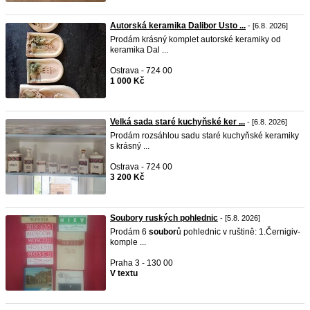
Autorská keramika Dalibor Usto ...
- [6.8. 2026]
Prodám krásný komplet autorské keramiky od
keramika Dal ...
Ostrava - 724 00
1 000 Kč
Velká sada staré kuchyňské ker ...
- [6.8. 2026]
Prodám rozsáhlou sadu staré kuchyňské keramiky
s krásný ...
Ostrava - 724 00
3 200 Kč
Soubory ruských pohlednic
- [5.8. 2026]
Prodám 6
soubor
ů pohlednic v ruštině: 1.Černigiv-
komple ...
Praha 3 - 130 00
V textu