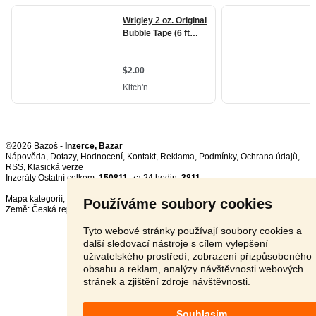
©2026 Bazoš -
Inzerce, Bazar
Nápověda
,
Dotazy
,
Hodnocení
,
Kontakt
,
Reklama
,
Podmínky
,
Ochrana údajů
,
RSS
,
Inzeráty Ostatní celkem:
150811
, za 24 hodin:
3811
Mapa kategorií
,
Nejvyhledávanější výrazy
Používáme soubory cookies
Země:
Česká republika
,
Slovensko
,
Polsko
,
Rakousko
Tyto webové stránky používají soubory cookies a
další sledovací nástroje s cílem vylepšení
uživatelského prostředí, zobrazení přizpůsobeného
obsahu a reklam, analýzy návštěvnosti webových
stránek a zjištění zdroje návštěvnosti.
Souhlasím