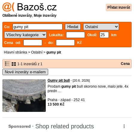
Přidat inzerát
Oblíbené inzeráty
,
Moje inzeráty
Co:
Lokalita:
Okolí:
km
Cena od:
- do:
Kč
Hlavní stránka
>
Ostatní
>
gumy pit
Cena
1-1 inzerátů z 1
Nové inzeráty e-mailem
Gumy pit bull
- [20.6. 2026]
Prodam
gumy
pit
bull skorono nove, malo jete. 4x
predn ...
Praha - západ - 252 41
13 500 Kč