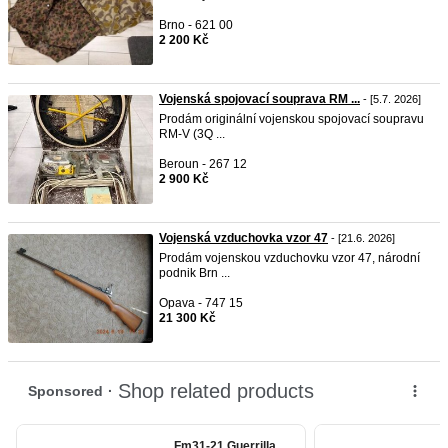
Brno - 621 00
2 200 Kč
Vojenská spojovací souprava RM ...
- [5.7. 2026]
Prodám originální vojenskou spojovací soupravu
RM-V (3Q ...
Beroun - 267 12
2 900 Kč
Vojenská vzduchovka vzor 47
- [21.6. 2026]
Prodám vojenskou vzduchovku vzor 47, národní
podnik Brn ...
Opava - 747 15
21 300 Kč