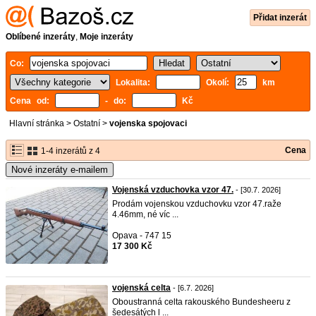
Přidat inzerát
Oblíbené inzeráty
,
Moje inzeráty
Co:
Lokalita:
Okolí:
km
Cena od:
- do:
Kč
Hlavní stránka
>
Ostatní
>
vojenska spojovaci
Cena
1-4 inzerátů z 4
Nové inzeráty e-mailem
Vojenská vzduchovka vzor 47.
- [30.7. 2026]
Prodám vojenskou vzduchovku vzor 47.raže
4.46mm, né víc ...
Opava - 747 15
17 300 Kč
vojenská celta
- [6.7. 2026]
Oboustranná celta rakouského Bundesheeru z
šedesátých l ...