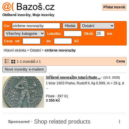
Přidat inzerát
Oblíbené inzeráty
,
Moje inzeráty
Co:
Lokalita:
Okolí:
km
Cena od:
- do:
Kč
Hlavní stránka
>
Ostatní
>
stribrne novorazby
Cena
1-1 inzerátů z 1
Nové inzeráty e-mailem
Stříbrné novoražby tolarů Rudo ...
- [10.6. 2026]
1 tolar 1603 Praha, Rudolf II. Ag 0,999, m = 28 g, d
...
Písek - 397 01
3 350 Kč