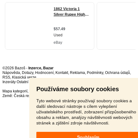
©2026 Bazoš -
Inzerce, Bazar
Nápověda
,
Dotazy
,
Hodnocení
,
Kontakt
,
Reklama
,
Podmínky
,
Ochrana údajů
,
RSS
,
Inzeráty Ostatní celkem:
151417
, za 24 hodin:
3351
Používáme soubory cookies
Mapa kategorií
,
Nejvyhledávanější výrazy
Země:
Česká republika
,
Slovensko
,
Polsko
,
Rakousko
Tyto webové stránky používají soubory cookies a
další sledovací nástroje s cílem vylepšení
uživatelského prostředí, zobrazení přizpůsobeného
obsahu a reklam, analýzy návštěvnosti webových
stránek a zjištění zdroje návštěvnosti.
Souhlasím