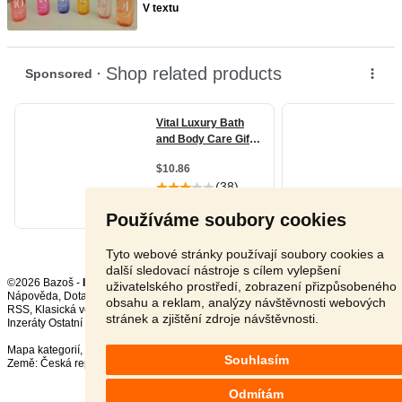
V textu
Používáme soubory cookies
Tyto webové stránky používají soubory cookies a
další sledovací nástroje s cílem vylepšení
©2026 Bazoš -
Inzerce, Bazar
uživatelského prostředí, zobrazení přizpůsobeného
Nápověda
,
Dotazy
,
Hodnocení
,
Kontakt
,
Reklama
,
Podmínky
,
Ochrana údajů
,
obsahu a reklam, analýzy návštěvnosti webových
RSS
,
stránek a zjištění zdroje návštěvnosti.
Inzeráty Ostatní celkem:
150762
, za 24 hodin:
3268
Mapa kategorií
,
Nejvyhledávanější výrazy
Souhlasím
Země:
Česká republika
,
Slovensko
,
Polsko
,
Rakousko
Odmítám