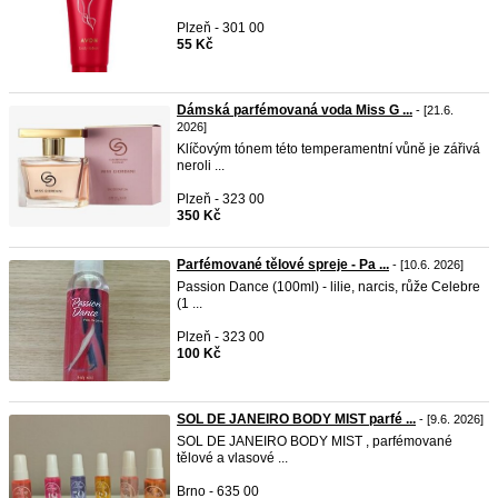
Plzeň - 301 00
55 Kč
Dámská parfémovaná voda Miss G ...
- [21.6.
2026]
Klíčovým tónem této temperamentní vůně je zářivá
neroli ...
Plzeň - 323 00
350 Kč
Parfémované tělové spreje - Pa ...
- [10.6. 2026]
Passion Dance (100ml) - lilie, narcis, růže Celebre
(1 ...
Plzeň - 323 00
100 Kč
SOL DE JANEIRO BODY MIST parfé ...
- [9.6. 2026]
SOL DE JANEIRO BODY MIST , parfémované
tělové a vlasové ...
Brno - 635 00