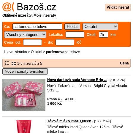
Přidat inzerát
Oblíbené inzeráty
,
Moje inzeráty
Co:
Lokalita:
Okolí:
km
Cena od:
- do:
Kč
Hlavní stránka
>
Ostatní
>
parfemovane telove
Cena
1-5 inzerátů z 5
Nové inzeráty e-mailem
Nová dárková sada Versace Brig ...
- [8.8. 2026]
Nová dárková sada Versace Bright Crystal Absolu
Stav: ...
Praha 4 - 143 00
1 600 Kč
Tělové mléko Imari Queen
- [16.7. 2026]
Tělové mléko Imari Queen Avon 125 ml. Tělové
mléko Ima ...